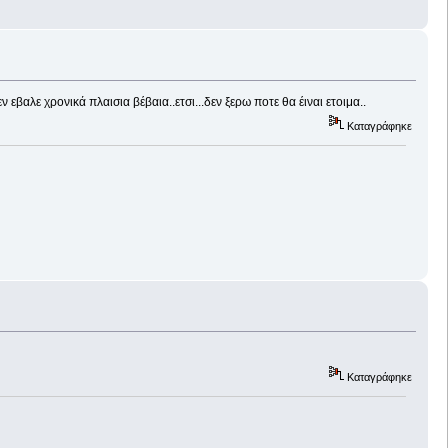
βαλε χρονικά πλαισια βέβαια..ετσι...δεν ξερω ποτε θα έιναι ετοιμα..
Καταγράφηκε
Καταγράφηκε