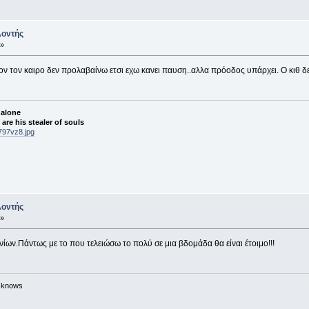
λοντής
 »
ν τον καιρο δεν προλαβαίνω ετσι εχω κανει παυση..αλλα πρόοδος υπάρχει. Ο κιθ δεν ε
 alone
re his stealer of souls
797vz8.jpg
λοντής
 »
ίων.Πάντως με το που τελειώσω το πολύ σε μια βδομάδα θα είναι έτοιμο!!!
n knows