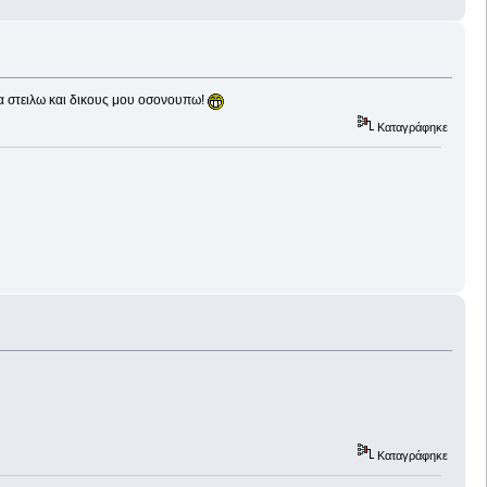
 να στειλω και δικους μου οσονουπω!
Καταγράφηκε
Καταγράφηκε