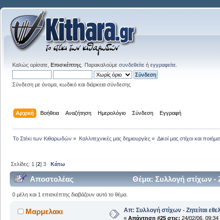
Καλώς ορίσατε,
Επισκέπτης
. Παρακαλούμε
συνδεθείτε
ή
εγγραφείτε
.
Σύνδεση με όνομα, κωδικό και διάρκεια σύνδεσης
Αρχική
Βοήθεια
Αναζήτηση
Ημερολόγιο
Σύνδεση
Εγγραφή
Το Στέκι των Κιθαρωδών
»
Καλλιτεχνικές μας δημιουργίες
»
Δικοί μας στίχοι και ποιήμα
Σελίδες:
1
[
2
]
3
Κάτω
Αποστολέας
Θέμα: Συλλογή στίχων - 
0 μέλη και 1 επισκέπτης διαβάζουν αυτό το θέμα.
Απ: Συλλογή στίχων - Ζητείται εθε
Μαρμελακι
«
Απάντηση #25 στις:
24/02/06, 09:34