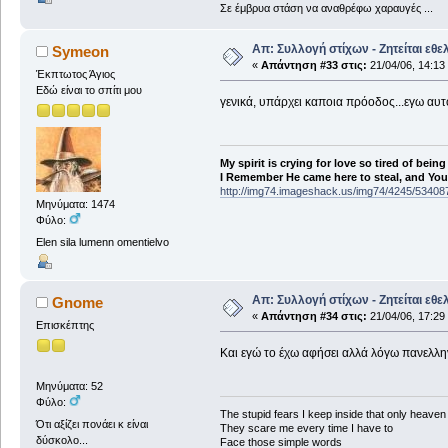
Σε έμβρυα στάση να αναθρέφω χαραυγές ...
Απ: Συλλογή στίχων - Ζητείται εθε
Symeon
«
Απάντηση #33 στις:
21/04/06, 14:13
Έκπτωτος Άγιος
Εδώ είναι το σπίτι μου
γενικά, υπάρχει καποια πρόοδος...εγω αυτο
My spirit is crying for love so tired of being
I Remember He came here to steal, and You a
http://img74.imageshack.us/img74/4245/53408
Μηνύματα: 1474
Φύλο:
Elen sila lumenn omentielvo
Απ: Συλλογή στίχων - Ζητείται εθε
Gnome
«
Απάντηση #34 στις:
21/04/06, 17:29
Επισκέπτης
Και εγώ το έχω αφήσει αλλά λόγω πανελλην
Μηνύματα: 52
Φύλο:
The stupid fears I keep inside that only heave
Ότι αξίζει πονάει κ είναι
They scare me every time I have to
δύσκολο...
Face those simple words