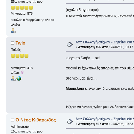
Εδώ είναι το σπίτι μου
(σχολιο διαγραφηκε)
Μηνύματα: 578
«
Τελευταία τροποποίηση: 30/06/09, 11:28 από
ο καλος ο Μαρμελακης ολα τα
αλεθει
Απ: Συλλογή στίχων - Ζητείται εθε
Twix
«
Απάντηση #26 στις:
24/02/06, 10:17
Παλιός
κι εγω το έλαβα.... οκ!
φυσικά κι έχω πολλές απορίες επί του θέματ
Μηνύματα: 418
Φύλο:
στο χέρι μας είναι....
Μαρμελακι
κι εγώ την ίδια απορία έχω αλλ
Ήξερες να δίνεσαι,αγάπη μου. Δινόσουνα ολάκε
Απ: Συλλογή στίχων - Ζητείται εθε
Ο Νέος Κιθαρωδός
«
Απάντηση #27 στις:
24/02/06, 10:53
Administrator
Εδώ είναι το σπίτι μου