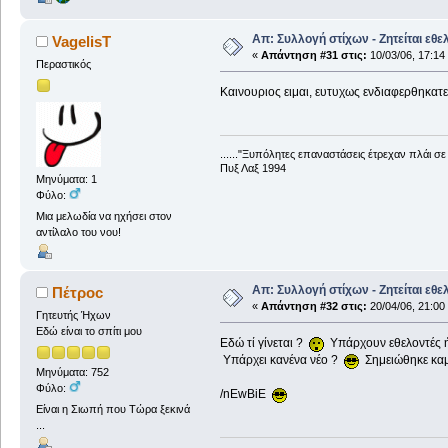
Απ: Συλλογή στίχων - Ζητείται εθε
VagelisT
«
Απάντηση #31 στις:
10/03/06, 17:14
Περαστικός
Καινουριος ειμαι, ευτυχως ενδιαφερθηκατε
......"Ξυπόλητες επαναστάσεις έτρεχαν πλάι σ
Πυξ Λαξ 1994
Μηνύματα: 1
Φύλο:
Μια μελωδία να ηχήσει στον
αντίλαλο του νου!
Απ: Συλλογή στίχων - Ζητείται εθε
Πέτροc
«
Απάντηση #32 στις:
20/04/06, 21:00
Γητευτής Ήχων
Εδώ είναι το σπίτι μου
Εδώ τί γίνεται ?
Υπάρχουν εθελοντές ή
Υπάρχει κανένα νέο ?
Σημειώθηκε καμ
Μηνύματα: 752
Φύλο:
/nEwBiE
Είναι η Σιωπή που Τώρα ξεκινά
...