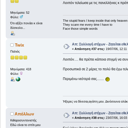
Λοιπόν τελείωσα με τις πανελλήνιες κ πρέπ
Μηνύματα: 52
Φύλο:
The stupid fears I keep inside that only heave
Ότι αξίζει πονάει κ είναι
They scare me every time I have to
δύσκολο...
Face those simple words
Απ: Συλλογή στίχων - Ζητείται εθε
Twix
«
Απάντηση #37 στις:
19/07/06, 12:11 
Παλιός
Λοιπόν..... θα πρέπει κάποια στιγμή να συν
Προσωπικά σε 2 μέρες το πολύ θα έχω τελει
Μηνύματα: 418
Φύλο:
Περιμένω νεότερά σας........
Ήξερες να δίνεσαι,αγάπη μου. Δινόσουνα ολάκε
Απ: Συλλογή στίχων - Ζητείται εθε
Απόλλων
«
Απάντηση #38 στις:
23/07/06, 16:03
Κιθαροσυντονιστής
Εδώ είναι το σπίτι μου