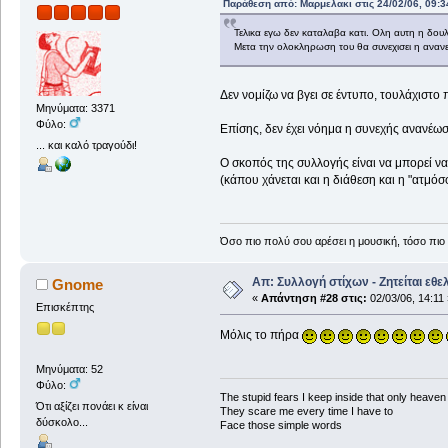
Παράθεση από: Μαρμελακι στις 24/02/06, 09:3
Τελικα εγω δεν καταλαβα κατι. Ολη αυτη η δουλ
Μετα την ολοκληρωση του θα συνεχισει η αναν
Δεν νομίζω να βγει σε έντυπο, τουλάχιστο
Μηνύματα: 3371
Φύλο:
Επίσης, δεν έχει νόημα η συνεχής ανανέωσ
... και καλό τραγούδι!
Ο σκοπός της συλλογής είναι να μπορεί να 
(κάπου χάνεται και η διάθεση και η "ατμόσ
Όσο πιο πολύ σου αρέσει η μουσική, τόσο πιο 
Απ: Συλλογή στίχων - Ζητείται εθε
Gnome
«
Απάντηση #28 στις:
02/03/06, 14:11 
Επισκέπτης
Μόλις το πήρα
Μηνύματα: 52
Φύλο:
The stupid fears I keep inside that only heave
Ότι αξίζει πονάει κ είναι
They scare me every time I have to
δύσκολο...
Face those simple words