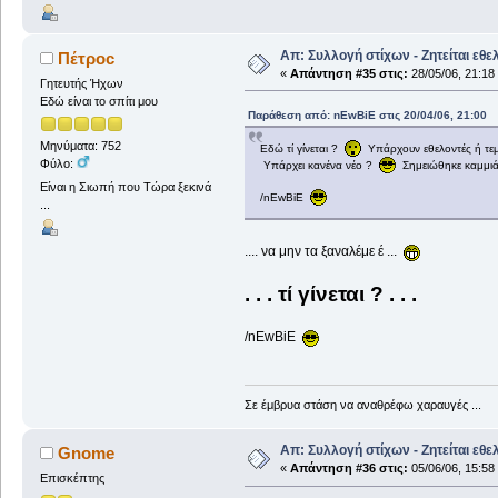
Απ: Συλλογή στίχων - Ζητείται εθε
Πέτροc
«
Απάντηση #35 στις:
28/05/06, 21:18
Γητευτής Ήχων
Εδώ είναι το σπίτι μου
Παράθεση από: nEwBiE στις 20/04/06, 21:00
Μηνύματα: 752
Εδώ τί γίνεται ?
Υπάρχουν εθελοντές ή τε
Φύλο:
Υπάρχει κανένα νέο ?
Σημειώθηκε καμμιά
Είναι η Σιωπή που Τώρα ξεκινά
/nEwBiE
...
.... να μην τα ξαναλέμε έ ...
. . . τί γίνεται ? . . .
/nEwBiE
Σε έμβρυα στάση να αναθρέφω χαραυγές ...
Απ: Συλλογή στίχων - Ζητείται εθε
Gnome
«
Απάντηση #36 στις:
05/06/06, 15:58
Επισκέπτης