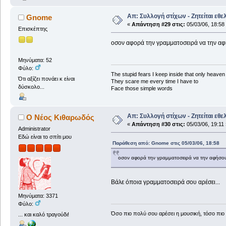
Απ: Συλλογή στίχων - Ζητείται εθε
Gnome
«
Απάντηση #29 στις:
05/03/06, 18:58
Επισκέπτης
οσον αφορά την γραμματοσειρά να την αφ
Μηνύματα: 52
Φύλο:
The stupid fears I keep inside that only heave
Ότι αξίζει πονάει κ είναι
They scare me every time I have to
δύσκολο...
Face those simple words
Απ: Συλλογή στίχων - Ζητείται εθε
Ο Νέος Κιθαρωδός
«
Απάντηση #30 στις:
05/03/06, 19:11 
Administrator
Εδώ είναι το σπίτι μου
Παράθεση από: Gnome στις 05/03/06, 18:58
οσον αφορά την γραμματοσειρά να την αφήσου
Βάλε όποια γραμματοσειρά σου αρέσει...
Μηνύματα: 3371
Φύλο:
Όσο πιο πολύ σου αρέσει η μουσική, τόσο πιο 
... και καλό τραγούδι!