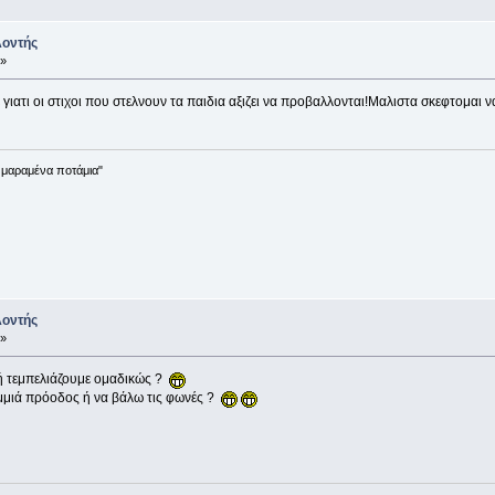
λοντής
 »
 γιατι οι στιχοι που στελνουν τα παιδια αξιζει να προβαλλονται!Μαλιστα σκεφτομαι
ε μαραμένα ποτάμια"
λοντής
 »
 τεμπελιάζουμε ομαδικώς ?
μιά πρόοδος ή να βάλω τις φωνές ?