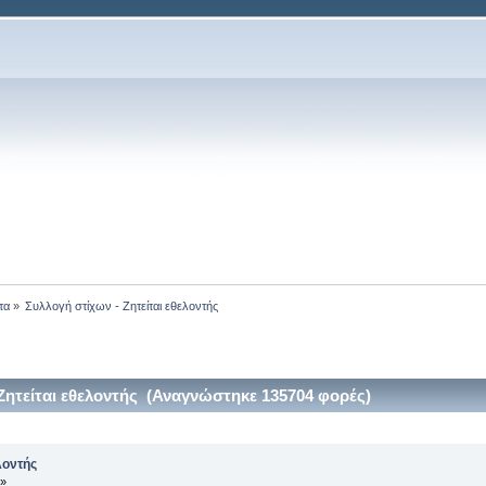
τα
»
Συλλογή στίχων - Ζητείται εθελοντής
Ζητείται εθελοντής (Αναγνώστηκε 135704 φορές)
λοντής
 »