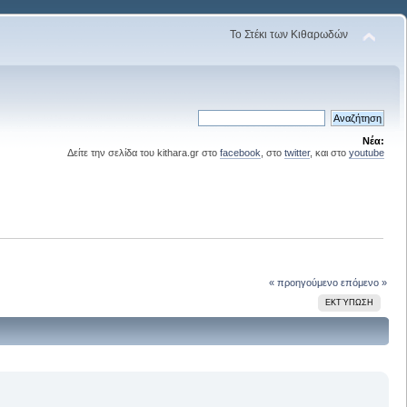
Το Στέκι των Κιθαρωδών
Νέα:
Δείτε την σελίδα του kithara.gr στο
facebook
, στο
twitter
, και στο
youtube
« προηγούμενο
επόμενο »
ΕΚΤΎΠΩΣΗ