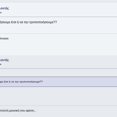
λοντής
 »
ήσουμε έτσι ή να την τροποποιήσουμε??
n knows
λοντής
»
με έτσι ή να την τροποποιήσουμε??
πολλή μουσική σου αρέσει...