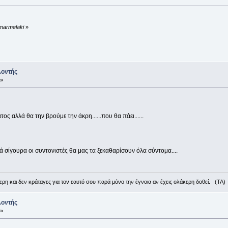
 marmelaki
»
λοντής
 »
ος αλλά θα την βρούμε την άκρη......που θα πάει......
ά σίγουρα οι συντονιστές θα μας τα ξεκαθαρίσουν όλα σύντομα....
ρη και δεν κράταγες για τον εαυτό σου παρά μόνο την έγνοια αν έχεις ολάκερη δοθεί. (ΤΛ)
λοντής
 »