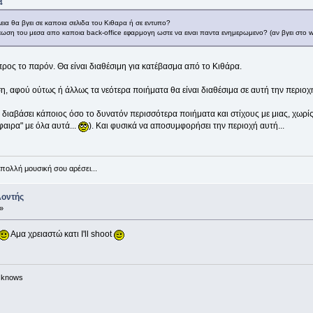
4
εια θα βγει σε καποια σελιδα του Κιθαρα ή σε εντυπο?
εωση του μεσα απο καποια back-office εφαρμογη ωστε να ειναι παντα ενημερωμενο? (αν βγει στο 
 προς το παρόν. Θα είναι διαθέσιμη για κατέβασμα από το Κιθάρα.
η, αφού ούτως ή άλλως τα νεότερα ποιήματα θα είναι διαθέσιμα σε αυτή την περιο
διαβάσει κάποιος όσο το δυνατόν περισσότερα ποιήματα και στίχους με μιας, χωρίς να
φαιρα" με όλα αυτά...
). Και φυσικά να αποσυμφορήσει την περιοχή αυτή...
πολλή μουσική σου αρέσει...
λοντής
»
Αμα χρειαστώ κατι I'll shoot
n knows