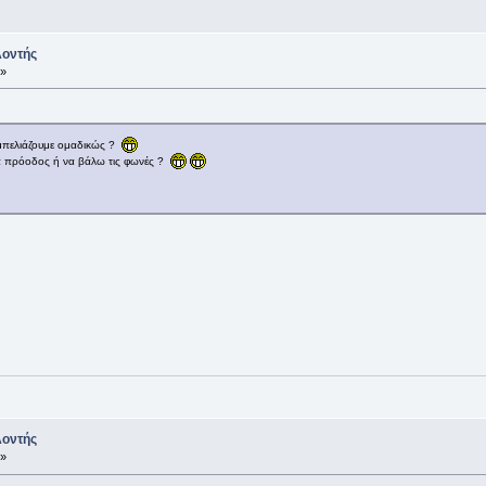
λοντής
 »
μπελιάζουμε ομαδικώς ?
 πρόοδος ή να βάλω τις φωνές ?
λοντής
 »