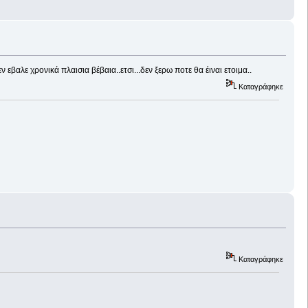
βαλε χρονικά πλαισια βέβαια..ετσι...δεν ξερω ποτε θα έιναι ετοιμα..
Καταγράφηκε
Καταγράφηκε