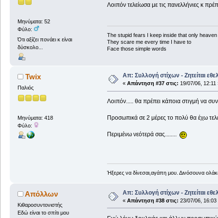
Λοιπόν τελείωσα με τις πανελλήνιες κ πρέπ
Μηνύματα: 52
Φύλο:
The stupid fears I keep inside that only heave
Ότι αξίζει πονάει κ είναι
They scare me every time I have to
δύσκολο...
Face those simple words
Απ: Συλλογή στίχων - Ζητείται εθε
Twix
«
Απάντηση #37 στις:
19/07/06, 12:11 
Παλιός
Λοιπόν..... θα πρέπει κάποια στιγμή να συν
Προσωπικά σε 2 μέρες το πολύ θα έχω τελει
Μηνύματα: 418
Φύλο:
Περιμένω νεότερά σας........
Ήξερες να δίνεσαι,αγάπη μου. Δινόσουνα ολάκε
Απ: Συλλογή στίχων - Ζητείται εθε
Απόλλων
«
Απάντηση #38 στις:
23/07/06, 16:03
Κιθαροσυντονιστής
Εδώ είναι το σπίτι μου