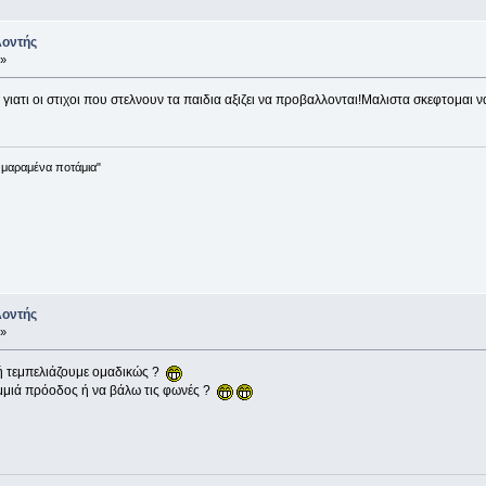
λοντής
 »
 γιατι οι στιχοι που στελνουν τα παιδια αξιζει να προβαλλονται!Μαλιστα σκεφτομαι
ε μαραμένα ποτάμια"
λοντής
 »
 τεμπελιάζουμε ομαδικώς ?
μιά πρόοδος ή να βάλω τις φωνές ?