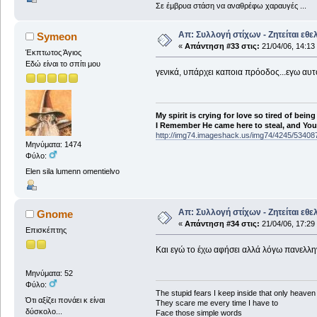
Σε έμβρυα στάση να αναθρέφω χαραυγές ...
Απ: Συλλογή στίχων - Ζητείται εθε
Symeon
«
Απάντηση #33 στις:
21/04/06, 14:13
Έκπτωτος Άγιος
Εδώ είναι το σπίτι μου
γενικά, υπάρχει καποια πρόοδος...εγω αυτο
My spirit is crying for love so tired of being
I Remember He came here to steal, and You a
http://img74.imageshack.us/img74/4245/53408
Μηνύματα: 1474
Φύλο:
Elen sila lumenn omentielvo
Απ: Συλλογή στίχων - Ζητείται εθε
Gnome
«
Απάντηση #34 στις:
21/04/06, 17:29
Επισκέπτης
Και εγώ το έχω αφήσει αλλά λόγω πανελλην
Μηνύματα: 52
Φύλο:
The stupid fears I keep inside that only heave
Ότι αξίζει πονάει κ είναι
They scare me every time I have to
δύσκολο...
Face those simple words