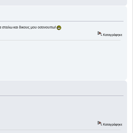
 να στειλω και δικους μου οσονουπω!
Καταγράφηκε
Καταγράφηκε