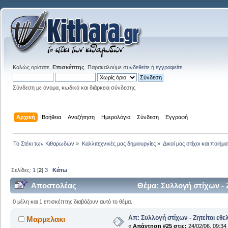
Καλώς ορίσατε,
Επισκέπτης
. Παρακαλούμε
συνδεθείτε
ή
εγγραφείτε
.
Σύνδεση με όνομα, κωδικό και διάρκεια σύνδεσης
Αρχική
Βοήθεια
Αναζήτηση
Ημερολόγιο
Σύνδεση
Εγγραφή
Το Στέκι των Κιθαρωδών
»
Καλλιτεχνικές μας δημιουργίες
»
Δικοί μας στίχοι και ποιήμα
Σελίδες:
1
[
2
]
3
Κάτω
Αποστολέας
Θέμα: Συλλογή στίχων - 
0 μέλη και 1 επισκέπτης διαβάζουν αυτό το θέμα.
Απ: Συλλογή στίχων - Ζητείται εθε
Μαρμελακι
«
Απάντηση #25 στις:
24/02/06, 09:34