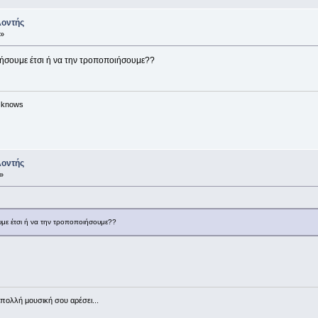
λοντής
 »
ήσουμε έτσι ή να την τροποποιήσουμε??
n knows
λοντής
»
με έτσι ή να την τροποποιήσουμε??
πολλή μουσική σου αρέσει...