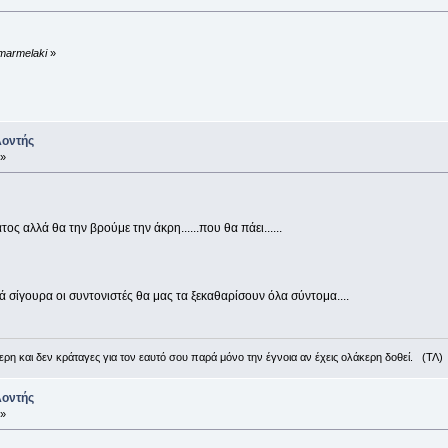
 marmelaki
»
λοντής
 »
ος αλλά θα την βρούμε την άκρη......που θα πάει......
ά σίγουρα οι συντονιστές θα μας τα ξεκαθαρίσουν όλα σύντομα....
ρη και δεν κράταγες για τον εαυτό σου παρά μόνο την έγνοια αν έχεις ολάκερη δοθεί. (ΤΛ)
λοντής
 »