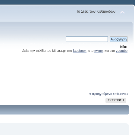
Το Στέκι των Κιθαρωδών
Νέα:
Δείτε την σελίδα του kithara.gr στο
facebook
, στο
twitter
, και στο
youtube
« προηγούμενο
επόμενο »
ΕΚΤΎΠΩΣΗ