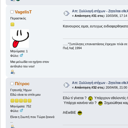
Απ: Συλλογή στίχων - Ζητείται εθε
VagelisT
«
Απάντηση #31 στις:
10/03/06, 17:14
Περαστικός
Καινουριος ειμαι, ευτυχως ενδιαφερθηκατε
......"Ξυπόλητες επαναστάσεις έτρεχαν πλάι σ
Πυξ Λαξ 1994
Μηνύματα: 1
Φύλο:
Μια μελωδία να ηχήσει στον
αντίλαλο του νου!
Απ: Συλλογή στίχων - Ζητείται εθε
Πέτροc
«
Απάντηση #32 στις:
20/04/06, 21:00
Γητευτής Ήχων
Εδώ είναι το σπίτι μου
Εδώ τί γίνεται ?
Υπάρχουν εθελοντές ή
Υπάρχει κανένα νέο ?
Σημειώθηκε καμ
Μηνύματα: 752
Φύλο:
/nEwBiE
Είναι η Σιωπή που Τώρα ξεκινά
...