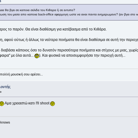
4
εια θα βγει σε καποια σελιδα του Κιθαρα ή σε εντυπο?
εωση του μεσα απο καποια back-office εφαρμογη ωστε να ειναι παντα ενημερωμενο? (αν βγει στο 
 προς το παρόν. Θα είναι διαθέσιμη για κατέβασμα από το Κιθάρα.
η, αφού ούτως ή άλλως τα νεότερα ποιήματα θα είναι διαθέσιμα σε αυτή την περιο
διαβάσει κάποιος όσο το δυνατόν περισσότερα ποιήματα και στίχους με μιας, χωρίς να
φαιρα" με όλα αυτά...
). Και φυσικά να αποσυμφορήσει την περιοχή αυτή...
πολλή μουσική σου αρέσει...
λοντής
»
Αμα χρειαστώ κατι I'll shoot
n knows