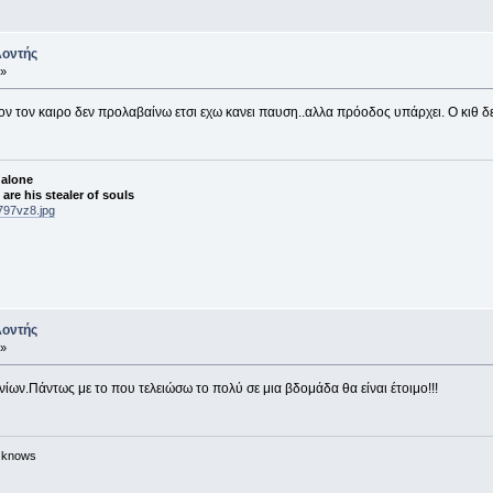
λοντής
 »
ν τον καιρο δεν προλαβαίνω ετσι εχω κανει παυση..αλλα πρόοδος υπάρχει. Ο κιθ δεν ε
 alone
re his stealer of souls
797vz8.jpg
λοντής
 »
ίων.Πάντως με το που τελειώσω το πολύ σε μια βδομάδα θα είναι έτοιμο!!!
n knows