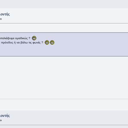
λοντής
 »
μπελιάζουμε ομαδικώς ?
 πρόοδος ή να βάλω τις φωνές ?
λοντής
 »