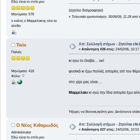
Εδώ είναι το σπίτι μου
(σχολιο διαγραφηκε)
Μηνύματα: 578
«
Τελευταία τροποποίηση: 30/06/09, 11:28 από
ο καλος ο Μαρμελακης ολα τα
αλεθει
Απ: Συλλογή στίχων - Ζητείται εθε
Twix
«
Απάντηση #26 στις:
24/02/06, 10:17
Παλιός
κι εγω το έλαβα.... οκ!
φυσικά κι έχω πολλές απορίες επί του θέματ
Μηνύματα: 418
Φύλο:
στο χέρι μας είναι....
Μαρμελακι
κι εγώ την ίδια απορία έχω αλλ
Ήξερες να δίνεσαι,αγάπη μου. Δινόσουνα ολάκε
Απ: Συλλογή στίχων - Ζητείται εθε
Ο Νέος Κιθαρωδός
«
Απάντηση #27 στις:
24/02/06, 10:53
Administrator
Εδώ είναι το σπίτι μου