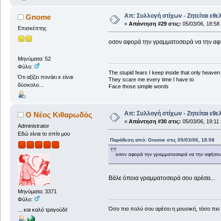
Απ: Συλλογή στίχων - Ζητείται εθε
Gnome
«
Απάντηση #29 στις:
05/03/06, 18:58
Επισκέπτης
οσον αφορά την γραμματοσειρά να την αφ
Μηνύματα: 52
Φύλο:
The stupid fears I keep inside that only heave
Ότι αξίζει πονάει κ είναι
They scare me every time I have to
δύσκολο...
Face those simple words
Απ: Συλλογή στίχων - Ζητείται εθε
Ο Νέος Κιθαρωδός
«
Απάντηση #30 στις:
05/03/06, 19:11 
Administrator
Εδώ είναι το σπίτι μου
Παράθεση από: Gnome στις 05/03/06, 18:58
οσον αφορά την γραμματοσειρά να την αφήσου
Βάλε όποια γραμματοσειρά σου αρέσει...
Μηνύματα: 3371
Φύλο:
Όσο πιο πολύ σου αρέσει η μουσική, τόσο πιο 
... και καλό τραγούδι!