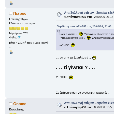
Απ: Συλλογή στίχων - Ζητείται εθε
Πέτροc
«
Απάντηση #35 στις:
28/05/06, 21:18
Γητευτής Ήχων
Εδώ είναι το σπίτι μου
Παράθεση από: nEwBiE στις 20/04/06, 21:00
Μηνύματα: 752
Εδώ τί γίνεται ?
Υπάρχουν εθελοντές ή τε
Φύλο:
Υπάρχει κανένα νέο ?
Σημειώθηκε καμμιά
Είναι η Σιωπή που Τώρα ξεκινά
/nEwBiE
...
.... να μην τα ξαναλέμε έ ...
. . . τί γίνεται ? . . .
/nEwBiE
Σε έμβρυα στάση να αναθρέφω χαραυγές ...
Απ: Συλλογή στίχων - Ζητείται εθε
Gnome
«
Απάντηση #36 στις:
05/06/06, 15:58
Επισκέπτης