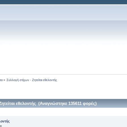
τα
»
Συλλογή στίχων - Ζητείται εθελοντής
Ζητείται εθελοντής (Αναγνώστηκε 135611 φορές)
λοντής
 »