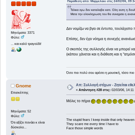
Παράθεση από: Μαρμελακι στις 24/02/06, 09:3
Τελικα εγω δεν καταλαβα κατι. Ολη αυτη η δουλ
Μετα την ολοκληρωση του θα συνεχισει η αναν
Δεν νομίζω να βγει σε έντυπο, τουλάχιστο
Μηνύματα: 3371
Φύλο:
Επίσης, δεν έχει νόημα η συνεχής ανανέωσ
... και καλό τραγούδι!
Ο σκοπός της συλλογής είναι να μπορεί να 
(κάπου χάνεται και η διάθεση και η "ατμόσ
Όσο πιο πολύ σου αρέσει η μουσική, τόσο πιο 
Απ: Συλλογή στίχων - Ζητείται εθε
Gnome
«
Απάντηση #28 στις:
02/03/06, 14:11 
Επισκέπτης
Μόλις το πήρα
Μηνύματα: 52
Φύλο:
The stupid fears I keep inside that only heave
Ότι αξίζει πονάει κ είναι
They scare me every time I have to
δύσκολο...
Face those simple words