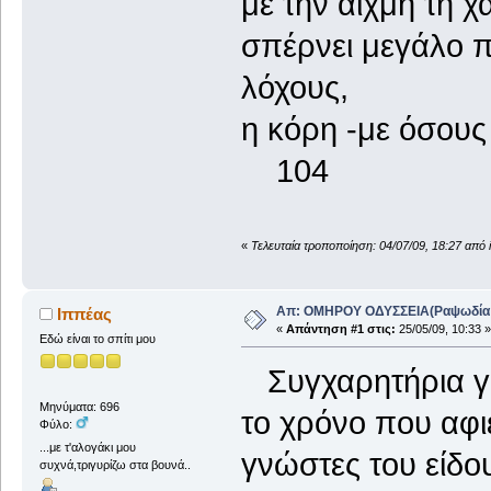
με την αιχμή τη χ
σπέρνει μεγάλο π
λόχους,
η κόρη -με όσου
104
«
Τελευταία τροποποίηση: 04/07/09, 18:27 από 
Απ: ΟΜΗΡΟΥ ΟΔΥΣΣΕΙΑ(Ραψωδία Α!
Ιππέας
«
Απάντηση #1 στις:
25/05/09, 10:33 »
Εδώ είναι το σπίτι μου
Συγχαρητήρια για
Μηνύματα: 696
το χρόνο που αφι
Φύλο:
...με τ'αλογάκι μου
γνώστες του είδο
συχνά,τριγυρίζω στα βουνά..