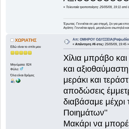
«
Τελευταία τροποποίηση: 25/05/09, 19:11 από
Έρωτας: Γεννιέται σε μια στιγμή, ζει για μια επο
Αγάπη: Γεννιέται αργά, μεγαλώνει σιωπηλά και
Απ: ΟΜΗΡΟΥ ΟΔΥΣΣΕΙΑ(Ραψωδία Α!
ΧΩΡΙΑΤΗΣ
«
Απάντηση #6 στις:
25/05/09, 19:45 »
Εδώ είναι το σπίτι μου
Χίλια μπράβο και 
Μηνύματα: 824
και αξιοθαύμαστη
Φύλο:
Όλα είναι δρόμος
μεράκι και τεράσ
αποδώσεις έμμετ
διαβάσαμε μέχρι 
Ποιημάτων''
Μακάρι να μπορέσ