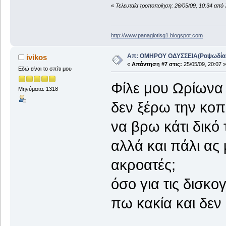
«
Τελευταία τροποποίηση: 26/05/09, 10:34 απ
http://www.panagiotisg1.blogspot.com
Απ: ΟΜΗΡΟΥ ΟΔΥΣΣΕΙΑ(Ραψωδία Α!
ivikos
«
Απάντηση #7 στις:
25/05/09, 20:07 »
Εδώ είναι το σπίτι μου
Φίλε μου Ωρίωνα
Μηνύματα: 1318
δεν ξέρω την κο
να βρω κάτι δικό 
αλλά και πάλι ας
ακροατές;
όσο για τις δισκο
πω κακία και δεν θ