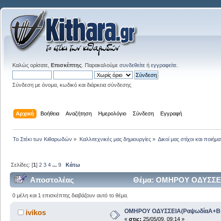
Καλώς ορίσατε,
Επισκέπτης
. Παρακαλούμε
συνδεθείτε
ή
εγγραφείτε
.
Σύνδεση με όνομα, κωδικό και διάρκεια σύνδεσης
Αρχική
Βοήθεια
Αναζήτηση
Ημερολόγιο
Σύνδεση
Εγγραφή
Το Στέκι των Κιθαρωδών
»
Καλλιτεχνικές μας δημιουργίες
»
Δικοί μας στίχοι και ποιήμα
Σελίδες: [
1
]
2
3
4
...
9
Κάτω
Αποστολέας
Θέμα: ΟΜΗΡΟΥ ΟΔΥΣΣΕΙΑ(
0 μέλη και 1 επισκέπτης διαβάζουν αυτό το θέμα.
ΟΜΗΡΟΥ ΟΔΥΣΣΕΙΑ(ΡαψωδίαΑ+Β+Γ)
ivikos
«
στις:
25/05/09, 09:14 »