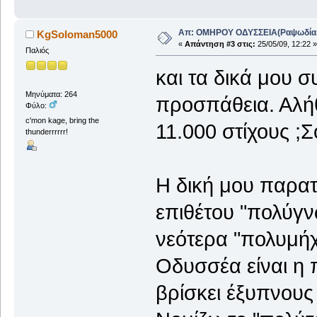
Απ: ΟΜΗΡΟΥ ΟΔΥΣΣΕΙΑ(Ραψωδία Α!
KgSoloman5000
«
Απάντηση #3 στις:
25/05/09, 12:22 »
Παλιός
και τα δικά μου 
Μηνύματα: 264
προσπάθεια. Αλήθ
Φύλο:
c'mon kage, bring the
11.000 στίχους ;Σ
thunderrrrrr!
Η δική μου παρατ
επιθέτου "πολύγν
νεότερα "πολυμήχ
Οδυσσέα είναι η 
βρίσκει έξυπνους