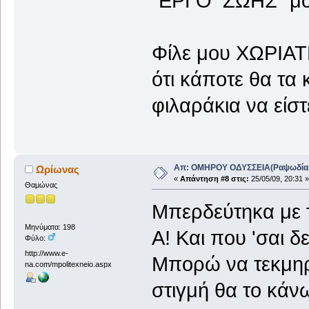
"ΕΡΓΟ ΖΩΗΣ" μ
Φίλε μου ΧΩΡΙΑΤΗ
ότι κάποτε θα τα 
φιλαράκια να είστ
Απ: ΟΜΗΡΟΥ ΟΔΥΣΣΕΙΑ(Ραψωδία Α!
Ωρίωνας
«
Απάντηση #8 στις:
25/05/09, 20:31 »
Θαμώνας
Μπερδεύτηκα με 
Μηνύματα: 198
Α! Και που 'σαι δ
Φύλο:
http://www.e-
Μπορώ να τεκμηρ
na.com/mpolitexneio.aspx
στιγμή θα το κάνω