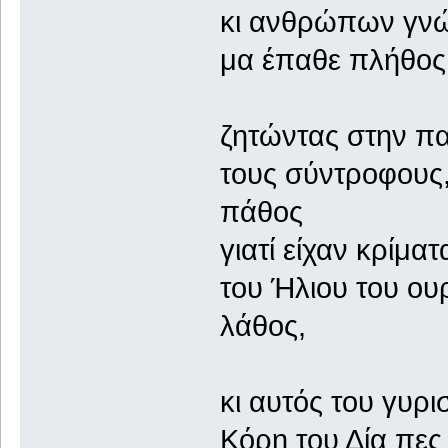
κι ανθρώπων γνώρ
μα έπαθε πλήθος
ζητώντας στην πα
τους σύντροφους, 
πάθος
γιατί είχαν κρίμα
του Ήλιου του ου
λάθος,
κι αυτός του γυρ
Κόρη του Δία πε