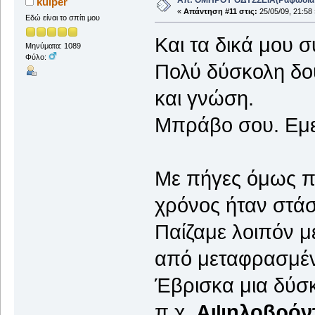
kuiper
«
Απάντηση #11 στις:
25/05/09, 21:58 
Εδώ είναι το σπίτι μου
Και τα δικά μου σ
Μηνύματα: 1089
Φύλο:
Πολύ δύσκολη δου
και γνώση.
Μπράβο σου. Εμε
Με πήγες όμως πο
χρόνος ήταν στάσ
Παίζαμε λοιπόν μ
από μεταφρασμέν
Έβρισκα μια δύσκ
π.χ.
Αψηλοβρόν