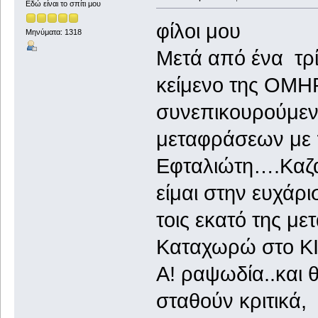
Εδώ είναι το σπίτι μου
φίλοι μου
Μηνύματα: 1318
Μετά από ένα τρ
κείμενο της ΟΜ
συνεπικουρούμεν
μεταφράσεων με 
Εφταλιώτη….Καζα
είμαι στην ευχάρι
τοις εκατό της με
Καταχωρώ στο KI
Α! ραψωδία..και
σταθούν κριτικά,