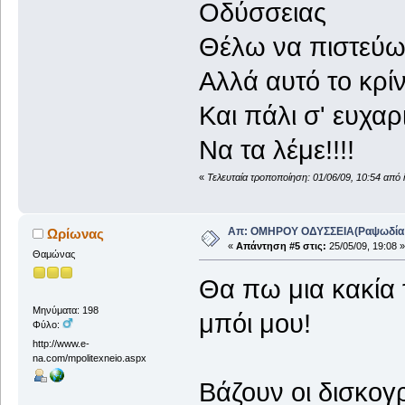
Οδύσσειας
Θέλω να πιστεύω 
Αλλά αυτό το κρίν
Και πάλι σ' ευχα
Να τα λέμε!!!!
«
Τελευταία τροποποίηση: 01/06/09, 10:54 από 
Απ: ΟΜΗΡΟΥ ΟΔΥΣΣΕΙΑ(Ραψωδία Α!
Ωρίωνας
«
Απάντηση #5 στις:
25/05/09, 19:08 »
Θαμώνας
Θα πω μια κακία 
Μηνύματα: 198
μπόι μου!
Φύλο:
http://www.e-
na.com/mpolitexneio.aspx
Βάζουν οι δισκογ