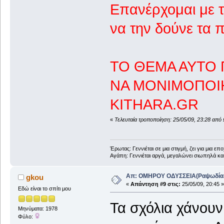
Επανέρχομαι με τ
να την δούνε τα π
ΤΟ ΘΕΜΑ ΑΥΤΟ 
ΝΑ ΜΟΝΙΜΟΠΟΙΗΘ
KITHARA.GR
«
Τελευταία τροποποίηση: 25/05/09, 23:28 από
Έρωτας: Γεννιέται σε μια στιγμή, ζει για μια επο
Αγάπη: Γεννιέται αργά, μεγαλώνει σιωπηλά και
Απ: ΟΜΗΡΟΥ ΟΔΥΣΣΕΙΑ(Ραψωδία Α!
gkou
«
Απάντηση #9 στις:
25/05/09, 20:45 »
Εδώ είναι το σπίτι μου
Τα σχόλια χάνουν
Μηνύματα: 1978
Φύλο: