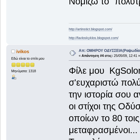
Νομίζω το "πολύτ
http://artinstict.blogspot.com/
http://favloskyklos.blogspot.com/
Απ: ΟΜΗΡΟΥ ΟΔΥΣΣΕΙΑ(Ραψωδία Α!
ivikos
«
Απάντηση #4 στις:
25/05/09, 12:41 »
Εδώ είναι το σπίτι μου
Φίλε μου KgSol
Μηνύματα: 1318
σ'ευχαριστώ πολύ 
την ιστορία σου 
οι στίχοι της Οδύ
οποίων το 80 τοις
μεταφρασμένοι...