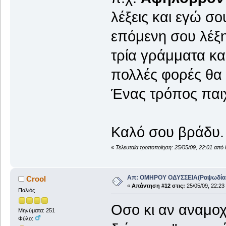
λέξεις και εγώ σ
επόμενη σου λέξη
τρία γράμματα κα
πολλές φορές θα 
Ένας τρόπος παιχ
Καλό σου βράδ
«
Τελευταία τροποποίηση: 25/05/09, 22:01 από 
Απ: ΟΜΗΡΟΥ ΟΔΥΣΣΕΙΑ(Ραψωδία Α!
Crool
«
Απάντηση #12 στις:
25/05/09, 22:23
Παλιός
Οσο κι αν αναμοχλ
Μηνύματα: 251
Φύλο: