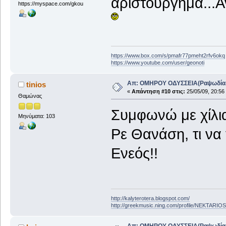
αριστούργημα...Α
https://myspace.com/gkou
https://www.box.com/s/pmafr77pmeht2rfv6okq
https://www.youtube.com/user/geonoti
Απ: ΟΜΗΡΟΥ ΟΔΥΣΣΕΙΑ(Ραψωδία Α!
tinios
«
Απάντηση #10 στις:
25/05/09, 20:56
Θαμώνας
Συμφωνώ με χίλια
Μηνύματα: 103
Ρε Θανάση, τι να
Ενεός!!
http://kalyterotera.blogspot.com/
http://greekmusic.ning.com/profile/NEKTARIOS
Απ: ΟΜΗΡΟΥ ΟΔΥΣΣΕΙΑ(Ραψωδία Α!