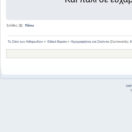
Σελίδες: [
1
]
Πάνω
Το Στέκι των Κιθαρωδών
»
Ειδικά θέματα
»
Ηχογραφήσεις και Στούντιο
(Συντονιστές:
K
SMF
T