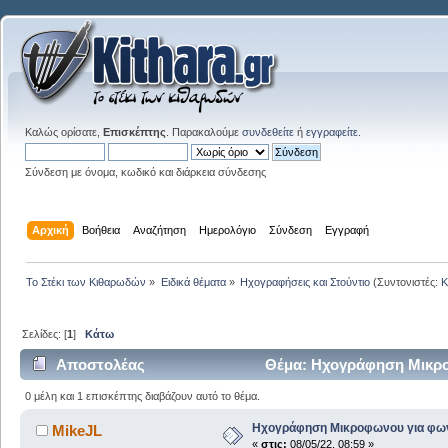
Καλώς ορίσατε,
Επισκέπτης
. Παρακαλούμε
συνδεθείτε
ή
εγγραφείτε
.
Σύνδεση με όνομα, κωδικό και διάρκεια σύνδεσης
Αρχική
Βοήθεια
Αναζήτηση
Ημερολόγιο
Σύνδεση
Εγγραφή
Το Στέκι των Κιθαρωδών
»
Ειδικά θέματα
»
Ηχογραφήσεις και Στούντιο
(Συντονιστές:
K
Σελίδες: [
1
]
Κάτω
Αποστολέας
Θέμα: Ηχογράφηση Μικρο
0 μέλη και 1 επισκέπτης διαβάζουν αυτό το θέμα.
Ηχογράφηση Μικροφωνου για φω
MikeJL
«
στις:
08/05/22, 08:59 »