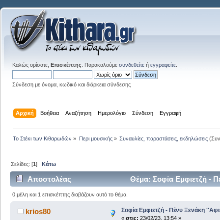
Καλώς ορίσατε,
Επισκέπτης
. Παρακαλούμε
συνδεθείτε
ή
εγγραφείτε
.
Σύνδεση με όνομα, κωδικό και διάρκεια σύνδεσης
Αρχική
Βοήθεια
Αναζήτηση
Ημερολόγιο
Σύνδεση
Εγγραφή
Το Στέκι των Κιθαρωδών
»
Περι μουσικής
»
Συναυλίες, παραστάσεις, εκδηλώσεις
(Συν
Σελίδες: [
1
]
Κάτω
Αποστολέας
Θέμα: Σοφία Εμφιετζή - Π
0 μέλη και 1 επισκέπτης διαβάζουν αυτό το θέμα.
Σοφία Εμφιετζή - Πένυ Ξενάκη ''Αφ
krios80
«
στις:
23/02/23, 13:54 »