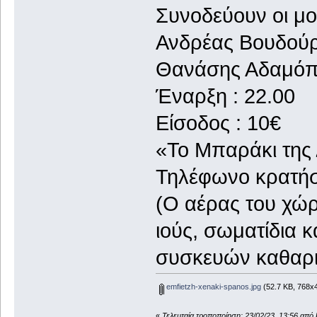
Συνοδεύουν οι μου
Ανδρέας Βουδούρ
Θανάσης Αδαμόπ
Έναρξη : 22.00
Είσοδος : 10€
«Το Μπαράκι της 
Τηλέφωνο κρατήσ
(Ο αέρας του χώρ
ιούς, σωματίδια 
συσκευών καθαρι
emfietzh-xenaki-spanos.jpg
(52.7 KB, 768x4
«
Τελευταία τροποποίηση: 23/02/23, 13:56 από 