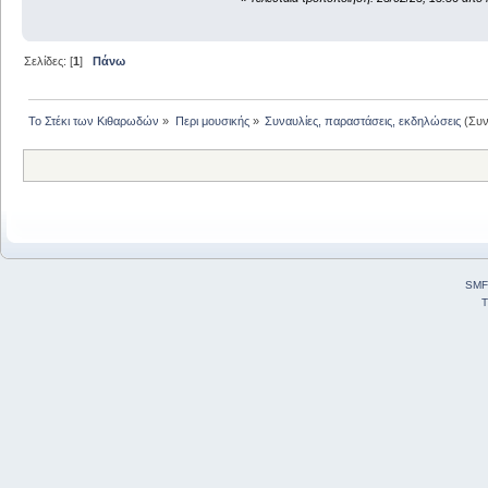
Σελίδες: [
1
]
Πάνω
Το Στέκι των Κιθαρωδών
»
Περι μουσικής
»
Συναυλίες, παραστάσεις, εκδηλώσεις
(Συν
SMF
T