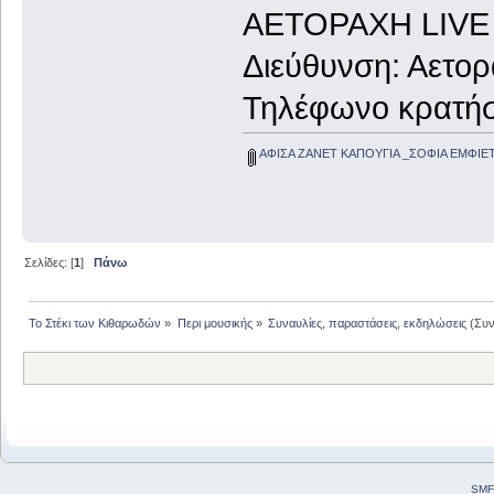
ΑΕΤΟΡΑΧΗ LIVE
Διεύθυνση: Αετο
Τηλέφωνο κρατήσ
ΑΦΙΣΑ ΖΑΝΕΤ ΚΑΠΟΥΓΙΑ _ΣΟΦΙΑ ΕΜΦΙΕΤΖ
Σελίδες: [
1
]
Πάνω
Το Στέκι των Κιθαρωδών
»
Περι μουσικής
»
Συναυλίες, παραστάσεις, εκδηλώσεις
(Συν
SMF