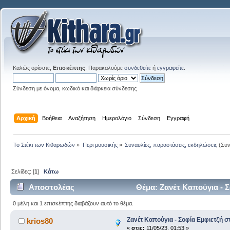
Καλώς ορίσατε,
Επισκέπτης
. Παρακαλούμε
συνδεθείτε
ή
εγγραφείτε
.
Σύνδεση με όνομα, κωδικό και διάρκεια σύνδεσης
Αρχική
Βοήθεια
Αναζήτηση
Ημερολόγιο
Σύνδεση
Εγγραφή
Το Στέκι των Κιθαρωδών
»
Περι μουσικής
»
Συναυλίες, παραστάσεις, εκδηλώσεις
(Συν
Σελίδες: [
1
]
Κάτω
Αποστολέας
Θέμα: Ζανέτ Καπούγια - 
0 μέλη και 1 επισκέπτης διαβάζουν αυτό το θέμα.
Ζανέτ Καπούγια - Σοφία Εμφιετζή 
krios80
«
στις:
11/05/23, 01:53 »