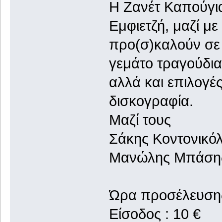
Η Zανέτ Καπούγια
Εμφιετζή, μαζί μ
προ(σ)καλούν σε 
γεμάτο τραγούδι
αλλά και επιλογέ
δισκογραφία.
Μαζί τους
Σάκης Κοντονικόλ
Μανώλης Μπάσης
Ώρα προσέλευσης
Είσοδος : 10 €