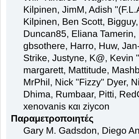
Kilpinen, JimM, Adish "(F.L.
Kilpinen, Ben Scott, Bigguy
Duncan85, Eliana Tamerin, 
gbsothere, Harro, Huw, Jan
Strike, Justyne, K@, Kevin "
margarett, Mattitude, Mashby
MrPhil, Nick "Fizzy" Dyer, N
Dhima, Rumbaar, Pitti, Re
xenovanis και ziycon
Παραμετροποιητές
Gary M. Gadsdon, Diego An