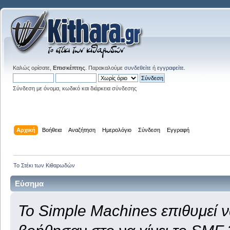
Καλώς ορίσατε,
Επισκέπτης
. Παρακαλούμε
συνδεθείτε
ή
εγγραφείτε
.
Σύνδεση με όνομα, κωδικό και διάρκεια σύνδεσης
Αρχική
Βοήθεια
Αναζήτηση
Ημερολόγιο
Σύνδεση
Εγγραφή
Το Στέκι των Κιθαρωδών
Εύσημα
Το Simple Machines επιθυμεί 