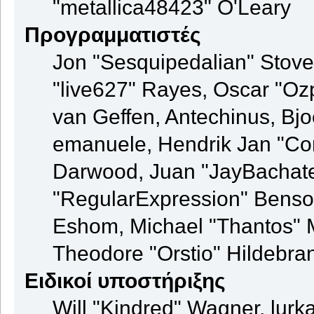
"metallica48423" O'Leary
Προγραμματιστές
Jon "Sesquipedalian" Stovel
"live627" Rayes, Oscar "Oz
van Geffen, Antechinus, Bjo
emanuele, Hendrik Jan "Co
Darwood, Juan "JayBachate
"RegularExpression" Benso
Eshom, Michael "Thantos" M
Theodore "Orstio" Hildebran
Ειδικοί υποστήριξης
Will "Kindred" Wagner, lurka