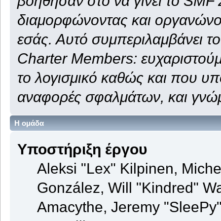
βοήθησαν στο να γίνει το SMF 
διαμορφώνοντας και οργανώνον
εσάς. Αυτό συμπεριλαμβάνει του
Charter Members: ευχαριστούμε
το λογισμικό καθώς και που υπ
αναφορές σφαλμάτων, και γνώμ
Η ομάδα
Υποστήριξη έργου
Aleksi "Lex" Kilpinen, Michel
González, Will "Kindred" 
Amacythe, Jeremy "SleePy"