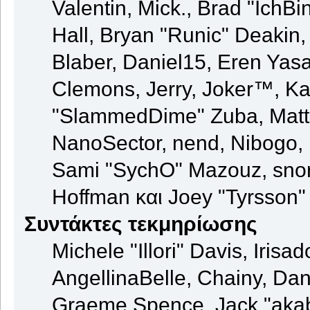
Valentin, Mick., Brad "Ic
Hall, Bryan "Runic" Deakin
Blaber, Daniel15, Eren Yas
Clemons, Jerry, Joker™, Kay
"SlammedDime" Zuba, Matt
NanoSector, nend, Nibogo, N
Sami "SychO" Mazouz, snor
Hoffman και Joey "Tyrsson"
Συντάκτες τεκμηρίωσης
Michele "Illori" Davis, Iris
AngellinaBelle, Chainy, Dani
Graeme Spence, Jack "akab