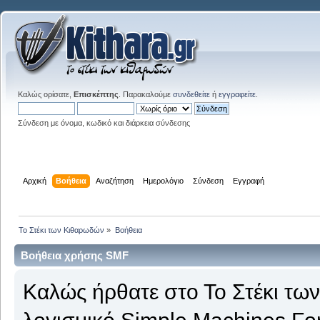
Καλώς ορίσατε,
Επισκέπτης
. Παρακαλούμε
συνδεθείτε
ή
εγγραφείτε
.
Σύνδεση με όνομα, κωδικό και διάρκεια σύνδεσης
Αρχική
Βοήθεια
Αναζήτηση
Ημερολόγιο
Σύνδεση
Εγγραφή
Το Στέκι των Κιθαρωδών
»
Βοήθεια
Βοήθεια χρήσης SMF
Καλώς ήρθατε στο Το Στέκι τω
λογισμικό Simple Machines Fo