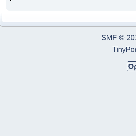
SMF © 20
TinyPor
Ό