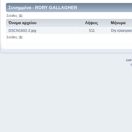
Συνημμένα - RORY GALLAGHER
Σελίδες: [
1
]
Όνομα αρχείου
Λήψεις
Μήνυμα
DSCN1602-2.jpg
511
Diy ηλεκτρικ
Σελίδες: [
1
]
SMF
T