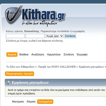
Καλώς ορίσατε,
Επισκέπτης
. Παρακαλούμε
συνδεθείτε
ή
εγγραφείτε
.
Σύνδεση με όνομα, κωδικό και διάρκεια σύνδεσης
Αρχική
Βοήθεια
Αναζήτηση
Ημερολόγιο
Σύνδεση
Εγγραφή
Το Στέκι των Κιθαρωδών
»
Προφίλ του RORY GALLAGHER
»
Εμφάνιση μηνυμάτων
»
Πληροφορίες προφίλ
Εμφάνιση μηνυμάτων
Αυτό το τμήμα σας επιτρέπει να δείτε όλα τα μηνύματα που στάλθηκαν από αυτόν τον
στιγμή έχετε πρόσβαση.
Μηνύματα
Θέματα
Συνημμένα