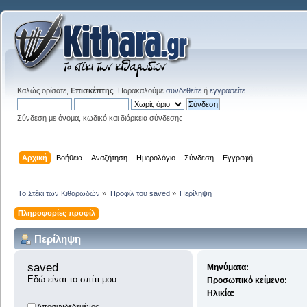
Καλώς ορίσατε,
Επισκέπτης
. Παρακαλούμε
συνδεθείτε
ή
εγγραφείτε
.
Σύνδεση με όνομα, κωδικό και διάρκεια σύνδεσης
Αρχική
Βοήθεια
Αναζήτηση
Ημερολόγιο
Σύνδεση
Εγγραφή
Το Στέκι των Κιθαρωδών
»
Προφίλ του saved
»
Περίληψη
Πληροφορίες προφίλ
Περίληψη
saved 
Μηνύματα:
Εδώ είναι το σπίτι μου
Προσωπικό κείμενο:
Ηλικία:
Αποσυνδεδεμένος