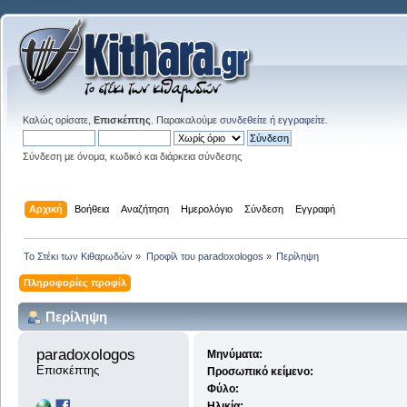
Καλώς ορίσατε,
Επισκέπτης
. Παρακαλούμε
συνδεθείτε
ή
εγγραφείτε
.
Σύνδεση με όνομα, κωδικό και διάρκεια σύνδεσης
Αρχική
Βοήθεια
Αναζήτηση
Ημερολόγιο
Σύνδεση
Εγγραφή
Το Στέκι των Κιθαρωδών
»
Προφίλ του paradoxologos
»
Περίληψη
Πληροφορίες προφίλ
Περίληψη
paradoxologos 
Μηνύματα:
Επισκέπτης
Προσωπικό κείμενο:
Φύλο:
Ηλικία: