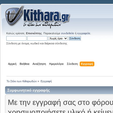
Καλώς ορίσατε,
Επισκέπτης
. Παρακαλούμε
συνδεθείτε
ή
εγγραφείτε
.
Σύνδεση με όνομα, κωδικό και διάρκεια σύνδεσης
Αρχική
Βοήθεια
Αναζήτηση
Ημερολόγιο
Σύνδεση
Εγγραφή
Το Στέκι των Κιθαρωδών
»
Εγγραφή
Συμφωνητικό εγγραφής
Με την εγγραφή σας στο φόρουμ
χρησιμοποιήσετε υλικό ή κείμε