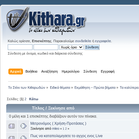
Καλώς ορίσατε,
Επισκέπτης
. Παρακαλούμε
συνδεθείτε
ή
εγγραφείτε
.
Σύνδεση με όνομα, κωδικό και διάρκεια σύνδεσης
Αρχική
Βοήθεια
Αναζήτηση
Ημερολόγιο
Σύνδεση
Εγγραφή
Το Στέκι των Κιθαρωδών
»
Ειδικά θέματα
»
Εκμάθηση – Πρώτα βήματα
»
Τα καλύτερα.
Σελίδες: [
1
]
2
Κάτω
Τίτλος
/
Ξεκίνησε από
0 μέλη και 1 επισκέπτης διαβάζουν αυτόν τον πίνακα.
Μετρονόμος ( Χρήση-Προτάσεις )
Ξεκίνησε από
mleo
«
1
2
»
Πως να καταπολεμησετε το αγχος ενος Live