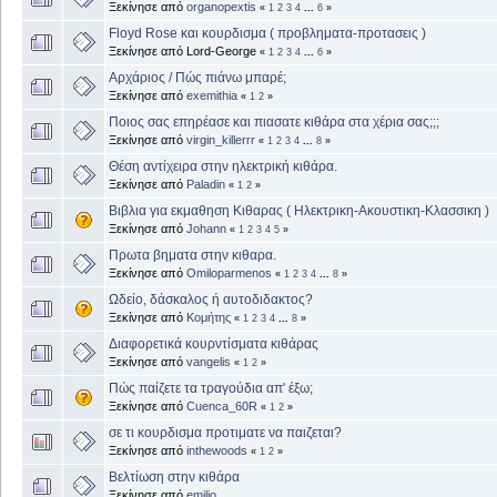
Ξεκίνησε από
organopextis
«
1
2
3
4
...
6
»
Floyd Rose και κουρδισμα ( προβληματα-προτασεις )
Ξεκίνησε από Lord-George
«
1
2
3
4
...
6
»
Αρχάριος / Πώς πιάνω μπαρέ;
Ξεκίνησε από
exemithia
«
1
2
»
Ποιος σας επηρέασε και πιασατε κιθάρα στα χέρια σας;;;
Ξεκίνησε από
virgin_killerrr
«
1
2
3
4
...
8
»
Θέση αντίχειρα στην ηλεκτρική κιθάρα.
Ξεκίνησε από
Paladin
«
1
2
»
Βιβλια για εκμαθηση Κιθαρας ( Ηλεκτρικη-Ακουστικη-Κλασσικη )
Ξεκίνησε από
Johann
«
1
2
3
4
5
»
Πρωτα βηματα στην κιθαρα.
Ξεκίνησε από
Omiloparmenos
«
1
2
3
4
...
8
»
Ωδείο, δάσκαλος ή αυτοδιδακτος?
Ξεκίνησε από
Κομήτης
«
1
2
3
4
...
8
»
Διαφορετικά κουρντίσματα κιθάρας
Ξεκίνησε από
vangelis
«
1
2
»
Πώς παίζετε τα τραγούδια απ' έξω;
Ξεκίνησε από
Cuenca_60R
«
1
2
»
σε τι κουρδισμα προτιματε να παιζεται?
Ξεκίνησε από
inthewoods
«
1
2
»
Βελτίωση στην κιθάρα
Ξεκίνησε από
emilio