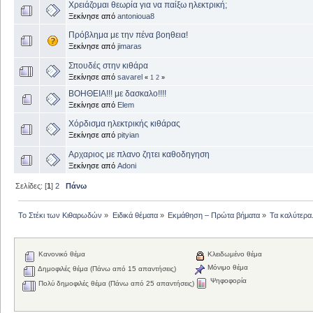
Χρειάζομαι θεωρία για να παίξω ηλεκτρική;
Ξεκίνησε από
antonioua8
Πρόβλημα με την πένα βοηθεια!
Ξεκίνησε από
jimaras
Σπουδές στην κιθάρα
Ξεκίνησε από
savarel
«
1
2
»
ΒΟΗΘΕΙΑ!!! με δασκαλο!!!!
Ξεκίνησε από
Elem
Χόρδισμα ηλεκτρικής κιθάρας
Ξεκίνησε από
pityian
Αρχαριος με πλανο ζητει καθοδηγηση
Ξεκίνησε από
Adoni
Σελίδες: [
1
]
2
Πάνω
Το Στέκι των Κιθαρωδών
»
Ειδικά θέματα
»
Εκμάθηση – Πρώτα βήματα
»
Τα καλύτερα.
Κανονικό θέμα
Κλειδωμένο θέμα
Μόνιμο θέμα
Δημοφιλές θέμα (Πάνω από 15 απαντήσεις)
Ψηφοφορία
Πολύ δημοφιλές θέμα (Πάνω από 25 απαντήσεις)