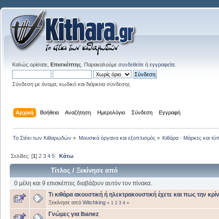
Καλώς ορίσατε,
Επισκέπτης
. Παρακαλούμε
συνδεθείτε
ή
εγγραφείτε
.
Σύνδεση με όνομα, κωδικό και διάρκεια σύνδεσης
Αρχική
Βοήθεια
Αναζήτηση
Ημερολόγιο
Σύνδεση
Εγγραφή
Το Στέκι των Κιθαρωδών
»
Μουσικά όργανα και εξοπλισμός
»
Κιθάρα - Μάρκες και τύπ
Σελίδες: [
1
]
2
3
4
5
Κάτω
Τίτλος
/
Ξεκίνησε από
0 μέλη και 9 επισκέπτες διαβάζουν αυτόν τον πίνακα.
Τι κιθάρα ακουστική ή ηλεκτρακουστική έχετε και πως την κρί
Ξεκίνησε από
Witchking
«
1
2
3
4
»
Γνώμες για Ibanez