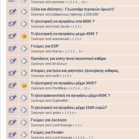
Ξεκίνησε από psomas
«
1
2
3
4
...
10
»
Ξύλα και ιδιότητες - Γλωσσάρι τεχνικών όρων!!!
Ξεκίνησε από
Διάφανοςςς highway 2.000.000
Τι ηλεκτρική να αγοράσω στα 800€ ?
Ξεκίνησε από
Iced Jacob
«
1
2
3
»
Tι ηλεκτρική να αγοράσω μεχρι 450€ ?
Ξεκίνησε από
antonioua8
«
1
2
3
»
Γνώμες για ESP
Ξεκίνησε από
Ikaros
«
1
2
3
4
...
6
»
Προτάσεις για entry level ακουστική κιθάρα
Ξεκίνησε από
Απόλλων
Αποριες για ξυλα και μαγνητες ηλεκτρικης κιθαρας.
Ξεκίνησε από
mn8
«
1
2
3
»
Tι ηλεκτρική να αγοράσω μέχρι 300€?
Ξεκίνησε από
Pontifikas
«
1
2
3
4
...
13
»
Tι ηλεκτρακουστική να αγοράσω μέχρι 850€ ?
Ξεκίνησε από
Gabriel6th
Τι ηλεκτρική να αγοράσω μέχρι 1500 ευρώ?
Ξεκίνησε από
andre
«
1
2
3
4
»
Γνώμες για Jackson
Ξεκίνησε από Lord-George
«
1
2
»
Γνώμες για Fender
Ξεκίνησε από Lord-George
«
1
2
3
4
...
7
»