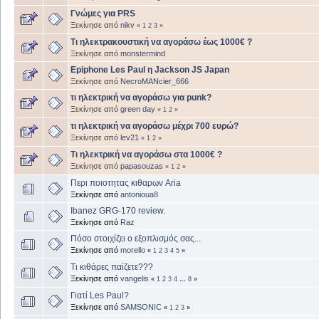
Γνώμες για PRS
Ξεκίνησε από
nikv
«
1
2
3
»
Τι ηλεκτρακουστική να αγοράσω έως 1000€ ?
Ξεκίνησε από
monstermind
Epiphone Les Paul η Jackson JS Japan
Ξεκίνησε από
NecroMANcier_666
τι ηλεκτρική να αγοράσω για punk?
Ξεκίνησε από
green day
«
1
2
»
τι ηλεκτρική να αγοράσω μέχρι 700 ευρώ?
Ξεκίνησε από
lev21
«
1
2
»
Τι ηλεκτρική να αγοράσω στα 1000€ ?
Ξεκίνησε από
papasouzas
«
1
2
»
Περι ποιοτητας κιθαρων Aria
Ξεκίνησε από
antonioua8
Ibanez GRG-170 review.
Ξεκίνησε από
Raz
Πόσο στοιχίζει ο εξοπλισμός σας...
Ξεκίνησε από
morello
«
1
2
3
4
5
»
Τι κιθάρες παίζετε???
Ξεκίνησε από
vangelis
«
1
2
3
4
...
8
»
Γιατί Les Paul?
Ξεκίνησε από
SAMSONIC
«
1
2
3
»