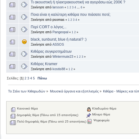
Τι ακουστική ή ηλεκτρακουστική να αγοράσω εώς 200€ ?
Ξεκίνησε από
larsson
«
1
2
3
4
...
6
»
Ποια είναι η καλύτερη κιθάρα που πιάσατε ποτέ;
Ξεκίνησε από psomas
«
1
2
3
4
»
Περί CORT ο λόγος...
Ξεκίνησε από
Pangeopal
«
1
2
»
black, sunburst, blue ή natural? :)
Ξεκίνησε από
ASSOS
Κιθάρες συγκροτημάτων
Ξεκίνησε από
Wintermute23
«
1
2
3
»
Κιθάρες Kramer
Ξεκίνησε από
kostis88
«
1
2
»
Σελίδες: [
1
]
2
3
4
5
Πάνω
Το Στέκι των Κιθαρωδών
»
Μουσικά όργανα και εξοπλισμός
»
Κιθάρα - Μάρκες και τύπ
Κανονικό θέμα
Κλειδωμένο θέμα
Μόνιμο θέμα
Δημοφιλές θέμα (Πάνω από 15 απαντήσεις)
Ψηφοφορία
Πολύ δημοφιλές θέμα (Πάνω από 25 απαντήσεις)