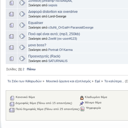
Σύνδεση preamp-πεταλιέρας
Ξεκίνησε από
sepsis
Διαφορά distortion και overdrive
Ξεκίνησε από Lord-George
Equaliser
Ξεκίνησε από
c0uNt_OrGatH-ParanoidGeorge
Ποιό εφέ είναι αυτό; (mp3, 250kb)
Ξεκίνησε από
ZeeM (ex-user#123)
μονο boss?
Ξεκίνησε από
Portrait Of Karma
Προενισχυτές (Rack)
Ξεκίνησε από
SATURNALIS
Σελίδες: [
1
]
2
Πάνω
Το Στέκι των Κιθαρωδών
»
Μουσικά όργανα και εξοπλισμός
»
Εφέ
»
Τα καλύτερα...
(Σ
Κανονικό θέμα
Κλειδωμένο θέμα
Μόνιμο θέμα
Δημοφιλές θέμα (Πάνω από 15 απαντήσεις)
Ψηφοφορία
Πολύ δημοφιλές θέμα (Πάνω από 25 απαντήσεις)