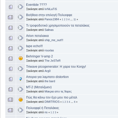
Eventide ????
Ξεκίνησε από
IxNiLaTiS
Βοήθεια στην επιλογή Πολυεφφε
Ξεκίνησε από
Panos1984
«
1
2
3
4
...
11
»
Τι τροφοδοτικό χρησιμοποιούν τα πεταλάκια;
Ξεκίνησε από
Salinas
Αrion πεταλακια
Ξεκίνησε από
ship_me_out!!!
tape echo!!!
Ξεκίνησε από
rouxlas
Behringer V-amp 2
Ξεκίνησε από
The JeSTeR
Triwave picogenerator: Η χαρα του Κorgy!
Ξεκίνησε από
Arg0
Απορια για λαμπατο distortion
Ξεκίνησε από
the bard
MT-2 (Μεταλζωον)
Ξεκίνησε από
Μακρια απο τις 9αρες
Πώς θα κάνω τον ήχο μου πιο μέταλ
Ξεκίνησε από
DIMITRIOS
«
1
2
3
4
...
6
»
Πολυεφφέ ή Πεταλάκια;
Ξεκίνησε από
ns
«
1
2
3
»