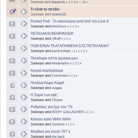
Ξεκίνησε από
Δαμιανός
«
1
2
3
4
...
12
»
Τι είναι το πετάλι
Ξεκίνησε από
tzanos16
Pocket Pod - To καινούργιο pod από την Line 6
Ξεκίνησε από
Απόλλων
«
1
2
3
»
ΠΕΤΑΛΑΚΙΑ BEHRINGER
Ξεκίνησε από
riffraff
«
1
2
»
ΠΟΙΑ ΕΙΝΑΙ ΤΑ ΑΓΑΠΗΜΕΝΑ ΣΑΣ ΠΕΤΑΛΑΚΙΑ?
Ξεκίνησε από
kurdt kobain :-)
«
1
2
3
»
Πεταλιερα απ'τα χερακια μου
Ξεκίνησε από
fenderiarhs
«
1
2
3
»
Αγορά κομπρέσορα
Ξεκίνησε από
Conviction
«
1
2
»
Πετάλια Άλφα-Άλφα!
Ξεκίνησε από
tsagas
Η Σειρά των εφέ;
Ξεκίνησε από
Πέτροc
Ρυθμίσεις για ήχο του '70
Ξεκίνησε από
RORY GALLAGHER
«
1
2
»
Κάποιο καλό WAH WAH
Ξεκίνησε από
Symeon
«
1
2
»
Βοηθεια για zoom 707 ii
Ξεκίνησε από
the bard