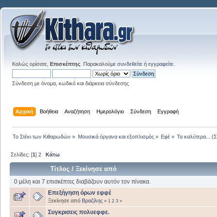
Καλώς ορίσατε,
Επισκέπτης
. Παρακαλούμε
συνδεθείτε
ή
εγγραφείτε
.
Σύνδεση με όνομα, κωδικό και διάρκεια σύνδεσης
Αρχική
Βοήθεια
Αναζήτηση
Ημερολόγιο
Σύνδεση
Εγγραφή
Το Στέκι των Κιθαρωδών
»
Μουσικά όργανα και εξοπλισμός
»
Εφέ
»
Τα καλύτερα...
(Σ
Σελίδες: [
1
]
2
Κάτω
Τίτλος
/
Ξεκίνησε από
0 μέλη και 7 επισκέπτες διαβάζουν αυτόν τον πίνακα.
Eπεξήγηση όρων εφφέ
Ξεκίνησε από
Βραζίλης
«
1
2
3
»
Συγκρισεις πολυεφφε.