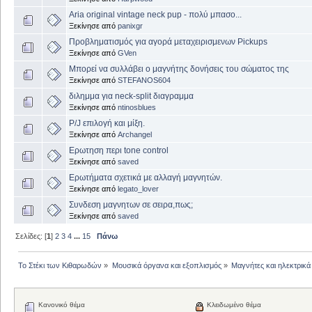
Aria original vintage neck pup - πολύ μπασο...
Ξεκίνησε από
panixgr
Προβληματισμός για αγορά μεταχειρισμενων Pickups
Ξεκίνησε από
GVen
Μπορεί να συλλάβει ο μαγνήτης δονήσεις του σώματος της
Ξεκίνησε από
STEFANOS604
διλημμα για neck-split διαγραμμα
Ξεκίνησε από
ntinosblues
P/J επιλογή και μίξη.
Ξεκίνησε από
Archangel
Ερωτηση περι tone control
Ξεκίνησε από
saved
Ερωτήματα σχετικά με αλλαγή μαγνητών.
Ξεκίνησε από
legato_lover
Συνδεση μαγνητων σε σειρα,πως;
Ξεκίνησε από
saved
Σελίδες: [
1
]
2
3
4
...
15
Πάνω
Το Στέκι των Κιθαρωδών
»
Μουσικά όργανα και εξοπλισμός
»
Μαγνήτες και ηλεκτρικά
Κανονικό θέμα
Κλειδωμένο θέμα