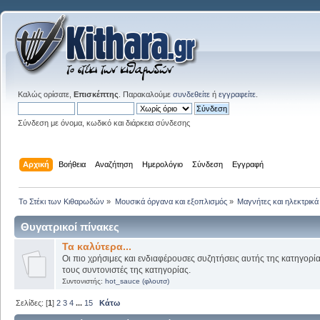
Καλώς ορίσατε,
Επισκέπτης
. Παρακαλούμε
συνδεθείτε
ή
εγγραφείτε
.
Σύνδεση με όνομα, κωδικό και διάρκεια σύνδεσης
Αρχική
Βοήθεια
Αναζήτηση
Ημερολόγιο
Σύνδεση
Εγγραφή
Το Στέκι των Κιθαρωδών
»
Μουσικά όργανα και εξοπλισμός
»
Μαγνήτες και ηλεκτρικά
Θυγατρικοί πίνακες
Τα καλύτερα...
Οι πιο χρήσιμες και ενδιαφέρουσες συζητήσεις αυτής της κατηγορί
τους συντονιστές της κατηγορίας.
Συντονιστής:
hot_sauce (φλουτσ)
Σελίδες: [
1
]
2
3
4
...
15
Κάτω