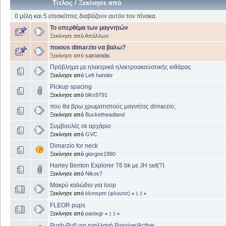
Τίτλος
/
Ξεκίνησε από
0 μέλη και 5 επισκέπτες διαβάζουν αυτόν τον πίνακα.
To υπερθέμα των μαγνητών
Ξεκίνησε από
Απόλλων
ποιουs dimarzio να βαλω?
Ξεκίνησε από
satrianidis
Πρόβλημα με ηλεκτρικά ηλεκτροακουστικής κιθάρας
Ξεκίνησε από
Left hander
Pickup spacing
Ξεκίνησε από
blks9791
που θα βρω χρωματιστούς μαγνήτες dimarzio;
Ξεκίνησε από
Bucketheadland
Συμβουλές σε αρχάριο
Ξεκίνησε από
GVC
Dimarzio for neck
Ξεκίνησε από
giorgos1990
Harley Benton Explorer 76 bk με JH set(?)
Ξεκίνησε από
Nikos7
Μακρύ καλώδιο για loop
Ξεκίνησε από
kkmspm (φλουτσ)
«
1
2
»
FLEOR pups
Ξεκίνησε από
panixgr
«
1
2
»
Push-Pull για εναλλαγή Passive/Active