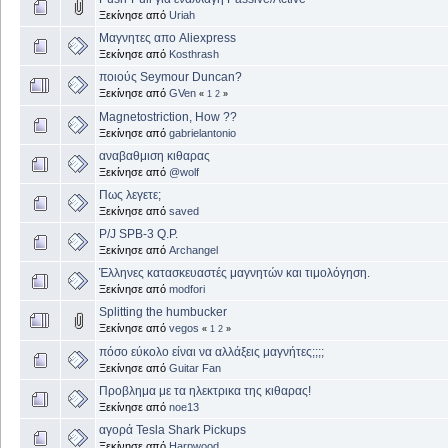
Ξεκίνησε από
Uriah
Μαγνητες απο Aliexpress
Ξεκίνησε από
Kosthrash
ποιούς Seymour Duncan?
Ξεκίνησε από
GVen
«
1
2
»
Magnetostriction, How ??
Ξεκίνησε από
gabrielantonio
αναβαθμιση κιθαρας
Ξεκίνησε από
@wolf
Πως λεγετε;
Ξεκίνησε από
saved
P/J SPB-3 Q.P.
Ξεκίνησε από
Archangel
Έλληνες κατασκευαστές μαγνητών και τιμολόγηση.
Ξεκίνησε από
modfori
Splitting the humbucker
Ξεκίνησε από
vegos
«
1
2
»
πόσο εύκολο είναι να αλλάξεις μαγνήτες;;;;
Ξεκίνησε από
Guitar Fan
Προβλημα με τα ηλεκτρικα της κιθαρας!
Ξεκίνησε από
noe13
αγορά Tesla Shark Pickups
Ξεκίνησε από
Harpwood