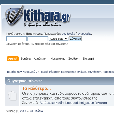
Καλώς ορίσατε,
Επισκέπτης
. Παρακαλούμε
συνδεθείτε
ή
εγγραφείτε
.
Σύνδεση με όνομα, κωδικό και διάρκεια σύνδεσης
Αρχική
Βοήθεια
Αναζήτηση
Ημερολόγιο
Σύνδεση
Εγγραφή
Το Στέκι των Κιθαρωδών
»
Ειδικά θέματα
»
Μετατροπές, βλάβες, συντήρηση, κατασκε
Θυγατρικοί πίνακες
Τα καλύτερα...
Οι πιο χρήσιμες και ενδιαφέρουσες συζητήσεις αυτής τ
όπως επιλέχτηκαν από τους συντονιστές της
Συντονιστές:
Αυτάρεσκο Καθίκι Isnogood
,
hot_sauce (φλουτσ)
Σελίδες: [
1
]
2
3
4
...
31
Κάτω