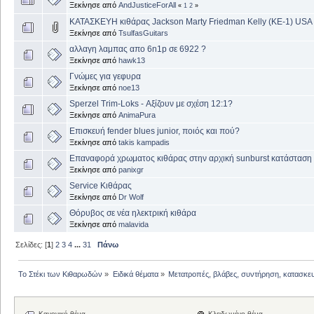
Ξεκίνησε από
AndJusticeForAll
«
1
2
»
ΚΑΤΑΣΚΕΥΗ κιθάρας Jackson Marty Friedman Kelly (KE-1) USA
Ξεκίνησε από
TsulfasGuitars
αλλαγη λαμπας απο 6n1p σε 6922 ?
Ξεκίνησε από
hawk13
Γνώμες για γεφυρα
Ξεκίνησε από
noe13
Sperzel Trim-Loks - Αξίζουν με σχέση 12:1?
Ξεκίνησε από
AnimaPura
Επισκευή fender blues junior, ποιός και πού?
Ξεκίνησε από
takis kampadis
Επαναφορά χρωματος κιθάρας στην αρχική sunburst κατάσταση
Ξεκίνησε από
panixgr
Service Κιθάρας
Ξεκίνησε από
Dr Wolf
Θόρυβος σε νέα ηλεκτρική κιθάρα
Ξεκίνησε από
malavida
Σελίδες: [
1
]
2
3
4
...
31
Πάνω
Το Στέκι των Κιθαρωδών
»
Ειδικά θέματα
»
Μετατροπές, βλάβες, συντήρηση, κατασκε
Κανονικό θέμα
Κλειδωμένο θέμα