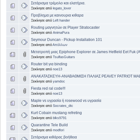
Σετάρισμα τρέμολο και ελατήρια.
Ξεκίνησε από
legato_lover
Προβλημα με καινουρια κιθαρα
Ξεκίνησε από
Left hander
Routing μαγνητών σε Player Stratocaster
Ξεκίνησε από
AnimaPura
Seymour Duncan - Pickup Installation 101
Ξεκίνησε από
Απόλλων
Μετατροπή μιας Epiphone Explorer σε James Hetfield Eet Fuk (
Ξεκίνησε από
TsulfasGuitars
Router bit για binding
Ξεκίνησε από
noe13
ΑΝΑΚΑΤΑΣΚΕΥΗ-ΑΝΑΒΑΘΜΙΣΗ ΠΑΛΙΑΣ PEAVEY PATRIOT MA
Ξεκίνησε από
yamdoc
Fiesta red ral code!!!
Ξεκίνησε από
noe13
Maple vs υγρασία ή rosewood vs υγρασία
Ξεκίνησε από
Socrates_dtc
Kurt Cobain mustang refreting
Ξεκίνησε από
blks9791
Quarantine Tele Build
Ξεκίνησε από
modfori
Σετάρισμα κιθάρας βοήθεια