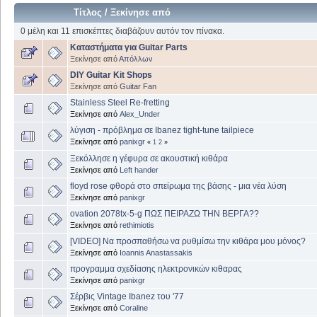
Τίτλος
/
Ξεκίνησε από
0 μέλη και 11 επισκέπτες διαβάζουν αυτόν τον πίνακα.
Καταστήματα για Guitar Parts
Ξεκίνησε από
Απόλλων
DIY Guitar Kit Shops
Ξεκίνησε από
Guitar Fan
Stainless Steel Re-fretting
Ξεκίνησε από
Alex_Under
λύγιση - πρόβλημα σε Ibanez tight-tune tailpiece
Ξεκίνησε από
panixgr
«
1
2
»
Ξεκόλλησε η γέφυρα σε ακουστική κιθάρα
Ξεκίνησε από
Left hander
floyd rose φθορά στο σπείρωμα της βάσης - μια νέα λύση
Ξεκίνησε από
panixgr
ovation 2078tx-5-g ΠΩΣ ΠΕΙΡΑΖΩ ΤΗΝ ΒΕΡΓΑ??
Ξεκίνησε από
rethimiotis
[VIDEO] Να προσπαθήσω να ρυθμίσω την κιθάρα μου μόνος?
Ξεκίνησε από
Ioannis Anastassakis
προγραμμα σχεδίασης ηλεκτρονικών κιθαρας
Ξεκίνησε από
panixgr
Σέρβις Vintage Ibanez του '77
Ξεκίνησε από
Coraline