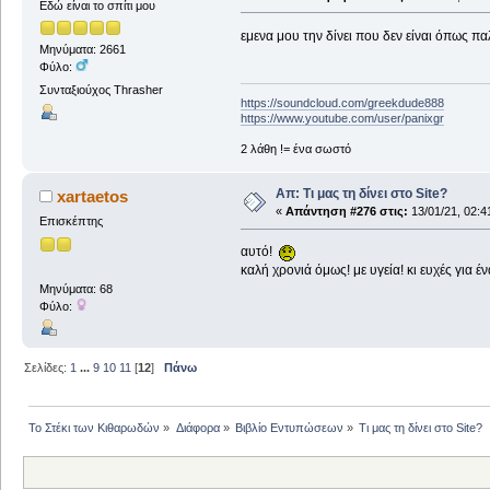
Εδώ είναι το σπίτι μου
εμενα μου την δίνει που δεν είναι όπως πα
Μηνύματα: 2661
Φύλο:
Συνταξιούχος Thrasher
https://soundcloud.com/greekdude888
https://www.youtube.com/user/panixgr
2 λάθη != ένα σωστό
Απ: Τι μας τη δίνει στο Site?
xartaetos
«
Απάντηση #276 στις:
13/01/21, 02:4
Επισκέπτης
αυτό!
καλή χρονιά όμως! με υγεία! κι ευχές για 
Μηνύματα: 68
Φύλο:
Σελίδες:
1
...
9
10
11
[
12
]
Πάνω
Το Στέκι των Κιθαρωδών
»
Διάφορα
»
Βιβλίο Εντυπώσεων
»
Τι μας τη δίνει στο Site?