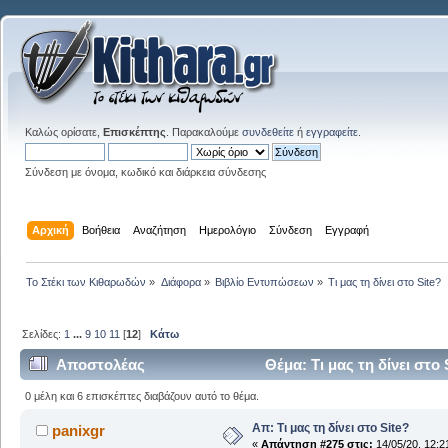
Καλώς ορίσατε,
Επισκέπτης
. Παρακαλούμε
συνδεθείτε
ή
εγγραφείτε
.
Σύνδεση με όνομα, κωδικό και διάρκεια σύνδεσης
Αρχική
Βοήθεια
Αναζήτηση
Ημερολόγιο
Σύνδεση
Εγγραφή
Το Στέκι των Κιθαρωδών
»
Διάφορα
»
Βιβλίο Εντυπώσεων
»
Τι μας τη δίνει στο Site?
Σελίδες:
1
...
9
10
11
[
12
]
Κάτω
Αποστολέας
Θέμα: Τι μας τη δίνει στο
0 μέλη και 6 επισκέπτες διαβάζουν αυτό το θέμα.
Απ: Τι μας τη δίνει στο Site?
panixgr
«
Απάντηση #275 στις:
14/05/20, 12:2