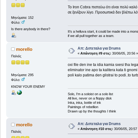
Το Iron Cobra πιστεύω ότι είναι πολύ καλό
σε ξενίζουν λίγο. Προσωπικά δεν βλέπω λόγ
Μηνύματα: 152
Φύλο:
Is there anybody in there?
It's a helluva start, it could be made into a mons
if we all pull together as a team.
Απ: Διπεταλα για Drums
morello
«
Απάντηση #9 στις:
30/06/05, 20:56 »
Παλιός
oxi file den ine ta idia kamia sxesi tha lega
eliminator ine apo ta kalitera kata ti gnomi
poli kalo patima den glistrai to podi..to 
Μηνύματα: 295
Φύλο:
KNOW YOUR ENEMY
Solo, I'm a soloist on a solo list
All live, never on a floppy disk
Inka, inka, bottle of ink
Paintings of rebellion
Drawn up by the thoughts I think
Απ: Διπεταλα για Drums
morello
«
Απάντηση #10 στις:
30/06/05, 20:57
Παλιός