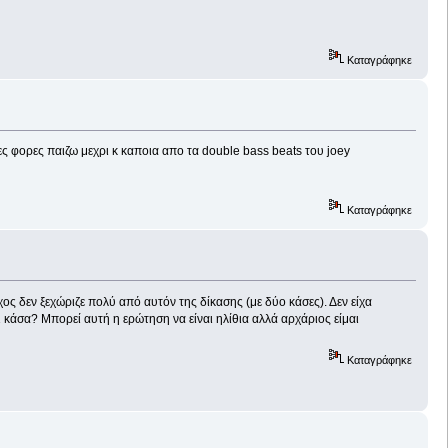
Καταγράφηκε
 φορες παιζω μεχρι κ καποια απο τα double bass beats του joey
Καταγράφηκε
χος δεν ξεχώριζε πολύ από αυτόν της δίκασης (με δύο κάσες). Δεν είχα
1 κάσα? Μπορεί αυτή η ερώτηση να είναι ηλίθια αλλά αρχάριος είμαι
Καταγράφηκε