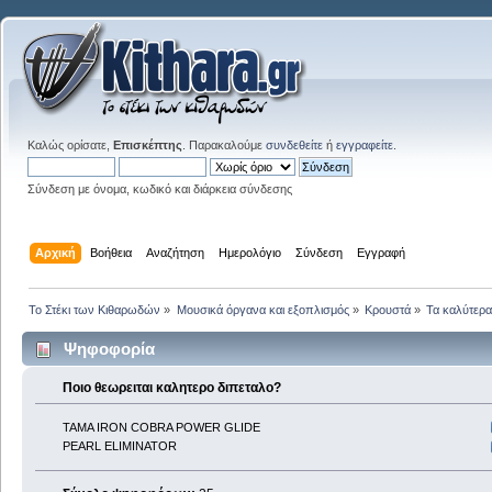
Καλώς ορίσατε,
Επισκέπτης
. Παρακαλούμε
συνδεθείτε
ή
εγγραφείτε
.
Σύνδεση με όνομα, κωδικό και διάρκεια σύνδεσης
Αρχική
Βοήθεια
Αναζήτηση
Ημερολόγιο
Σύνδεση
Εγγραφή
Το Στέκι των Κιθαρωδών
»
Μουσικά όργανα και εξοπλισμός
»
Κρουστά
»
Τα καλύτερα.
Ψηφοφορία
Ποιο θεωρειται καλητερο διπεταλο?
TAMA IRON COBRA POWER GLIDE
PEARL ELIMINATOR