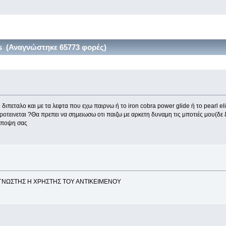
s (Αναγνώστηκε 65773 φορές)
πεταλο και με τα λεφτα που εχω παιρνω ή το iron cobra power glide ή το pearl elimi
οτεινεται ?Θα πρεπει να σημειωσω οτι παιζω με αρκετη δυναμη τις μποτιές μου(δε ξ
 αποψη σας
 ΓΝΩΣΤΗΣ Η ΧΡΗΣΤΗΣ ΤΟΥ ΑΝΤΙΚΕΙΜΕΝΟΥ