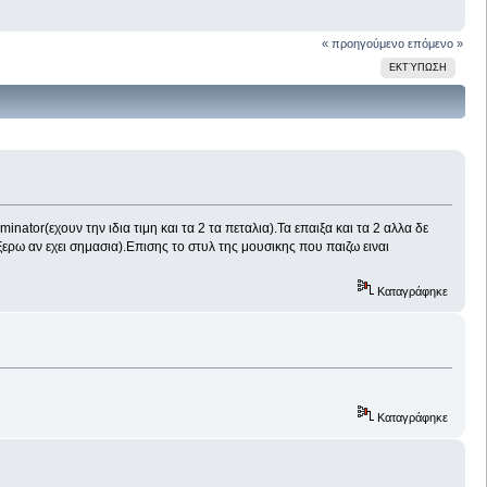
« προηγούμενο
επόμενο »
ΕΚΤΎΠΩΣΗ
nator(εχουν την ιδια τιμη και τα 2 τα πεταλια).Τα επαιξα και τα 2 αλλα δε
ερω αν εχει σημασια).Επισης το στυλ της μουσικης που παιζω ειναι
Καταγράφηκε
Καταγράφηκε