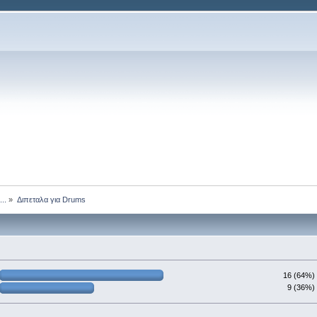
..
»
Διπεταλα για Drums
16 (64%)
9 (36%)