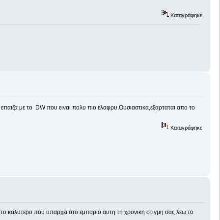
Καταγράφηκε
α επαιζα με το DW που ειναι πολυ πιο ελαφρυ.Ουσιαστικα,εξαρταται απο το
Καταγράφηκε
 το καλυτερο που υπαρχει στο εμποριο αυτη τη χρονικη στιγμη σας λεω το