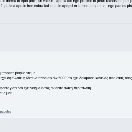
 tora to thema in epio poli ti se voleui... apo ta dio ego protimo to pearl kathos ine pol
fri patima apo to iron cobra kai kata tin apopsi m kalitero response...ego pantos pi
μπορειτε βοηθειστε με.
 εχει σφηνωθει η ιδεα να παρω το dw 5000. το εχει δοκιμασει κανενας απο εσας του
ησετε γιατι δεν εχει νοημα εκτος αν ειστε ειδικη περιπτωση.
ους μου...
gatoulas