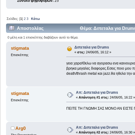
Σύνολο ψηφοφόρων:
25
Σελίδες: [
1
]
2
3
Κάτω
Αποστολέας
Θέμα: Διπεταλα για Drum
0 μέλη και 1 επισκέπτης διαβάζουν αυτό το θέμα.
Διπεταλα για Drums
stigmata
«
στις:
24/06/05, 16:12 »
Επισκέπτης
γεια χαρα!Θελω να αγορασω ενα καινουριο δι
βρηκα μεγαλες διαφορες.Εσεις ποιο μου πρ
death/thrash metal και jazz.θα ηθελα την
Απ: Διπεταλα για Drums
stigmata
«
Απάντηση #1 στις:
24/06/05, 16:22 »
Επισκέπτης
ΠΕΙΤΕ ΤΗ ΓΝΩΜΗ ΣΑΣ ΜΟΝΟ ΑΝ ΕΙΣΤΕ
Απ: Διπεταλα για Drums
Arg0
«
Απάντηση #2 στις:
24/06/05, 16:30 »