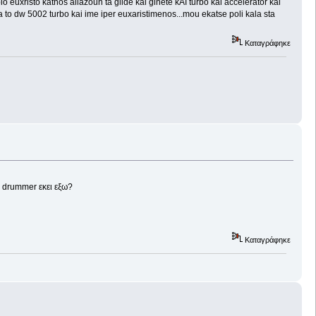
i pio euxristo kathos allazoun ta glide kai ginete kAI turbo kai accelerator kai
ra to dw 5002 turbo kai ime iper euxaristimenos...mou ekatse poli kala sta
Καταγράφηκε
ς drummer εκει εξω?
Καταγράφηκε