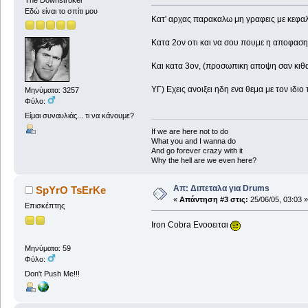
The Downstroker
Εδώ είναι το σπίτι μου
Κατ' αρχας παρακαλω μη γραφεις με κεφαλα
Κατα 2ον οτι και να σου πουμε η αποφαση θ
Και κατα 3ον, (προσωπικη αποψη σαν κιθαρι
ΥΓ) Εχεις ανοιξει ηδη ενα θεμα με τον ιδιο
Μηνύματα: 3257
Φύλο:
Είμαι συναυλιάς... τι να κάνουμε?
If we are here not to do
What you and I wanna do
And go forever crazy with it
Why the hell are we even here?
Απ: Διπεταλα για Drums
SpYrO TsErKe
«
Απάντηση #3 στις:
25/06/05, 03:03 »
Επισκέπτης
Iron Cobra Ενοοειται
Μηνύματα: 59
Φύλο:
Don't Push Me!!!