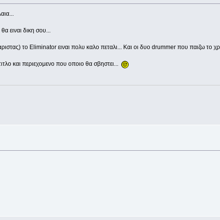
ια...
α ειναι δικη σου...
στας) το Eliminator ειναι πολυ καλο πεταλι... Και οι δυο drummer που παιζω το χρησ
 τιτλο και περιεχομενο που οποιο θα σβηστει...