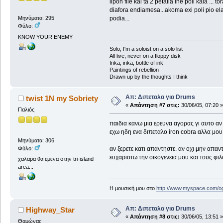
lipon file kai ta 2 petalia ine poli kala ...
diafora endiamesa...akoma exi poli pio ela
podia...
Μηνύματα: 295
Φύλο:
KNOW YOUR ENEMY
Solo, I'm a soloist on a solo list
All live, never on a floppy disk
Inka, inka, bottle of ink
Paintings of rebellion
Drawn up by the thoughts I think
Απ: Διπεταλα για Drums
twist 1N my Sobriety
«
Απάντηση #7 στις:
30/06/05, 07:20 »
Παλιός
παιδια κανω μια ερευνα αγορας γι αυτο αν 
εχω ηδη ενα διπεταλο iron cobra αλλα μου
Μηνύματα: 306
Φύλο:
αν ξερετε κατι απαντηστε. αν οχι μην απαντ
ευχαριστω την οικογενεια μου και τους φιλ
χαλαρα θα εμενα στην tri-island
area...
Η μουσική μου στο
http://www.myspace.com/o
Απ: Διπεταλα για Drums
Highway_Star
«
Απάντηση #8 στις:
30/06/05, 13:51 »
Θαμώνας