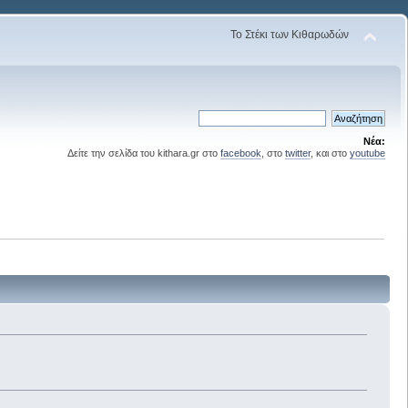
Το Στέκι των Κιθαρωδών
Νέα:
Δείτε την σελίδα του kithara.gr στο
facebook
, στο
twitter
, και στο
youtube