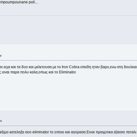
...mpoumpounane poli...
»
ε ειχα και τα δυο και μελετουσα με το Iron Cobra επειδη ηταν βαρυ,ενω στη δουλει
ς ειναι παρα πολυ καλα,οπως και το Eliminator.
 »
ξιμο κατεληξα συο eliminator το οποιο και αγορασα.Ειναι πραγμτικα εξαισιο πεταλι