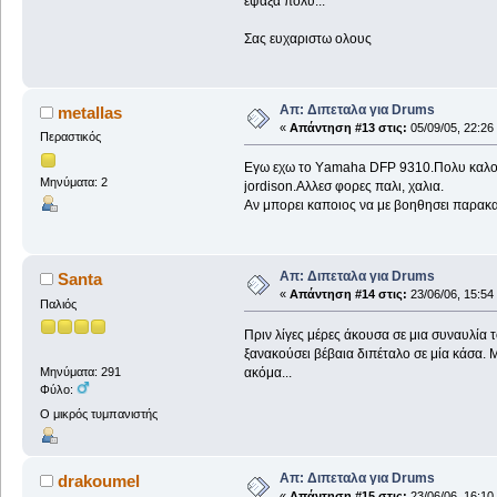
εψαξα πολυ...
Σας ευχαριστω ολους
Απ: Διπεταλα για Drums
metallas
«
Απάντηση #13 στις:
05/09/05, 22:26
Περαστικός
Eγω εχω το Υamaha DFP 9310.Πολυ καλο μο
Μηνύματα: 2
jordison.Αλλεσ φορες παλι, χαλια.
Αν μπορει καποιος να με βοηθησει παρακα
Απ: Διπεταλα για Drums
Santa
«
Απάντηση #14 στις:
23/06/06, 15:54
Παλιός
Πριν λίγες μέρες άκουσα σε μια συναυλία τ
ξανακούσει βέβαια διπέταλο σε μία κάσα. Μ
ακόμα...
Μηνύματα: 291
Φύλο:
Ο μικρός τυμπανιστής
Απ: Διπεταλα για Drums
drakoumel
«
Απάντηση #15 στις:
23/06/06, 16:10