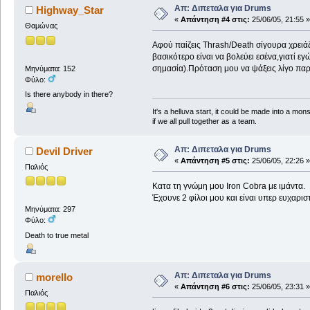
Απ: Διπεταλα για Drums
Highway_Star
«
Απάντηση #4 στις:
25/06/05, 21:55 »
Θαμώνας
Αφού παίζεις Thrash/Death σίγουρα χρειάζ
βασικότερο είναι να βολεύει εσένα,γιατί ε
σημασία).Πρόταση μου να ψάξεις λίγο παραπ
Μηνύματα: 152
Φύλο:
Is there anybody in there?
It's a helluva start, it could be made into a mons
if we all pull together as a team.
Απ: Διπεταλα για Drums
Devil Driver
«
Απάντηση #5 στις:
25/06/05, 22:26 »
Παλιός
Kατα τη γνώμη μου Iron Cobra με ιμάντα.
Έχουνε 2 φίλοι μου και είναι υπερ ευχαριστ
Μηνύματα: 297
Φύλο:
Death to true metal
Απ: Διπεταλα για Drums
morello
«
Απάντηση #6 στις:
25/06/05, 23:31 »
Παλιός