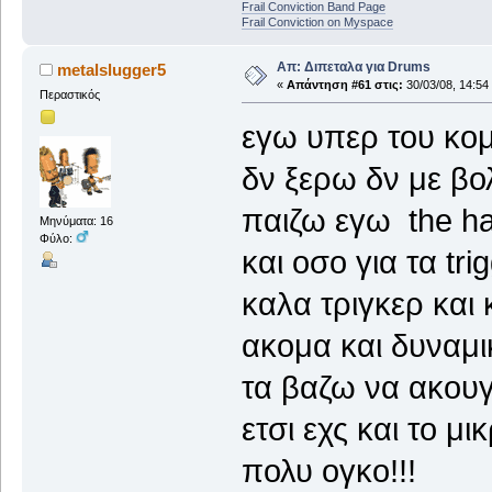
Frail Conviction Band Page
Frail Conviction on Myspace
Απ: Διπεταλα για Drums
metalslugger5
«
Απάντηση #61 στις:
30/03/08, 14:54
Περαστικός
εγω υπερ του κομπ
δν ξερω δν με β
παιζω εγω the ha
Μηνύματα: 16
Φύλο:
και οσο για τα tri
καλα τριγκερ και
ακομα και δυναμικ
τα βαζω να ακουγ
ετσι εχς και το μ
πολυ ογκο!!!