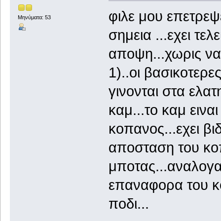
φιλε μου επετρεψ
Μηνύματα: 53
σημεια ...εχει τ
αποψη...χωρις ν
1)..οι βασικοτερε
γινονται στα ελα
καμ...το καμ εινα
κοπανος...εχει βι
αποσταση του κο
μποτας...αναλογα
επαναφορα του κο
ποδι...