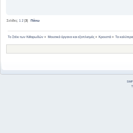
Σελίδες:
1
2
[
3
]
Πάνω
Το Στέκι των Κιθαρωδών
»
Μουσικά όργανα και εξοπλισμός
»
Κρουστά
»
Τα καλύτερα.
SMF
T