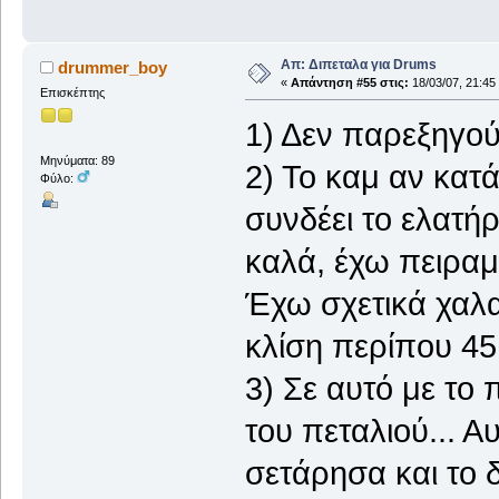
Απ: Διπεταλα για Drums
drummer_boy
«
Απάντηση #55 στις:
18/03/07, 21:45
Επισκέπτης
1) Δεν παρεξηγού
Μηνύματα: 89
2) Το καμ αν κατ
Φύλο:
συνδέει το ελατήρ
καλά, έχω πειραματ
Έχω σχετικά χαλα
κλίση περίπου 45 
3) Σε αυτό με το
του πεταλιού... Α
σετάρησα και το 