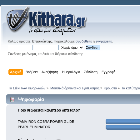
Καλώς ορίσατε,
Επισκέπτης
. Παρακαλούμε
συνδεθείτε
ή
εγγραφείτε
.
Σύνδεση με όνομα, κωδικό και διάρκεια σύνδεσης
Αρχική
Βοήθεια
Αναζήτηση
Ημερολόγιο
Σύνδεση
Εγγραφή
Το Στέκι των Κιθαρωδών
»
Μουσικά όργανα και εξοπλισμός
»
Κρουστά
»
Τα καλύτερα.
Ψηφοφορία
Ποιο θεωρειται καλητερο διπεταλο?
TAMA IRON COBRA POWER GLIDE
PEARL ELIMINATOR