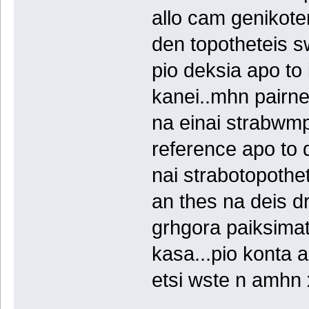
allo cam genikoter
den topotheteis s
pio deksia apo to 
kanei..mhn pairne
na einai strabwmp
reference apo to 
nai strabotopothe
an thes na deis d
grhgora paiksima
kasa...pio konta 
etsi wste n amhn 