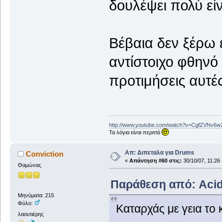
δουλέψει πολύ είν
Βέβαια δεν ξέρω ε
αντίστοιχο φθηνό 
προτιμήσεις αυτές
http://www.youtube.com/watch?v=CgfZVNv6w
Τα λόγια είναι περιττά
Απ: Διπεταλα για Drums
Conviction
«
Απάντηση #60 στις:
30/10/07, 11:26 
Θαμώνας
Παράθεση από: AcidF
Μηνύματα: 215
Φύλο:
Καταρχάς με γεια το 
λαουτιέρης