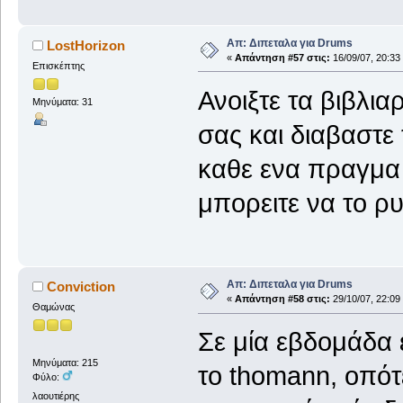
Απ: Διπεταλα για Drums
LostHorizon
«
Απάντηση #57 στις:
16/09/07, 20:33
Επισκέπτης
Ανοιξτε τα βιβλια
Μηνύματα: 31
σας και διαβαστε τ
καθε ενα πραγμα
μπορειτε να το ρυ
Απ: Διπεταλα για Drums
Conviction
«
Απάντηση #58 στις:
29/10/07, 22:09
Θαμώνας
Σε μία εβδομάδα 
Μηνύματα: 215
το thomann, οπό
Φύλο:
λαουτιέρης