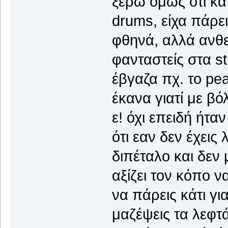
ξέρω όμως ότι κά
drums, είχα πάρει
φθηνά, αλλά ανθεκ
φανταστείς στα s
έβγαζα πχ. το pear
έκανα γιατί με βό
ε! όχι επειδή ήτα
ότι εαν δεν έχεις
διπέταλο και δεν 
αξίζει τον κόπο 
να πάρεις κάτι για
μαζέψεις τα λεφτά