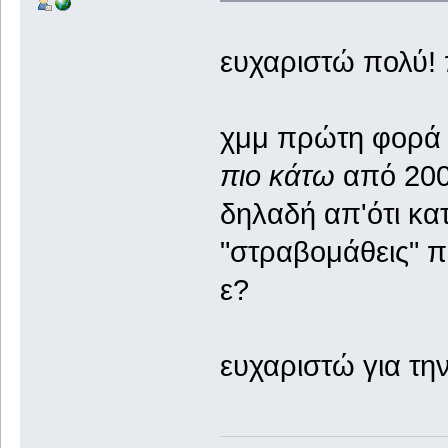
ευχαριστώ πολύ!
χμμ πρώτη φορά 
πιο κάτω
από 200
δηλαδή απ'ότι κα
"στραβομάθεις" π
ε?
ευχαριστώ για τ