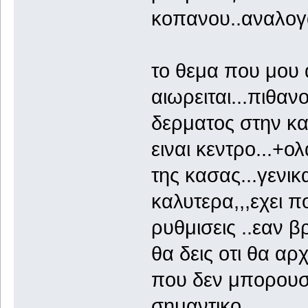
κοπανου..αναλογα 
το θεμα που μου 
αιωρειται...πιθαν
δερματος στην κα
ειναι κεντρο...+
της κασας...γενικ
καλυτερα,,,εχει 
ρυθμισεις ..εαν β
θα δεις οτι θα αρ
που δεν μπορουσες
σημαντικο...