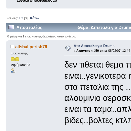
Σύνολο ψηφοφόρων:
25
Σελίδες:
1
2
[
3
]
Κάτω
Αποστολέας
Θέμα: Διπεταλα για Drum
0 μέλη και 1 επισκέπτης διαβάζουν αυτό το θέμα.
Απ: Διπεταλα για Drums
allshallperish79
«
Απάντηση #50 στις:
08/02/07, 12:44
Επισκέπτης
δεν τιθεται θεμα
Μηνύματα: 53
ειναι..γενικοτερα
στα πεταλια της .
αλουμινιο αεροσκ
ειναι τα ταμα..απ
βιδες..βολτες κτλ