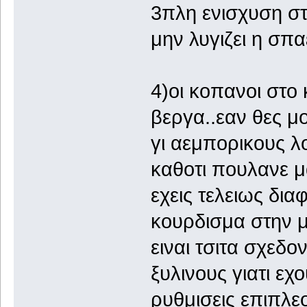
3πλη ενισχυση στ
μην λυγιζει η σπαε
4)οι κοπανοι στο
βεργα..εαν θες μ
γι αεμπορικους λ
καθοτι πουλανε μ
εχεις τελειως δια
κουρδισμα στην μ
ειναι τσιτα σχεδ
ξυλινους γιατι εχ
ρυθμισεις επιπλε