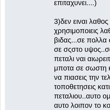
επιταχυνει....)
3)δεν ειναι λαθο
χρησιμοποιεις λαθο
βιδας...σε πολλα 
σε σςστο υψος..σ
πεταλι ναι αιωρει
μποτα σε σωστη κλ
να πιασεις την τ
τοποθετησεις κατ
πεταλιου..αυτο ομ
αυτο λοιπον το κ