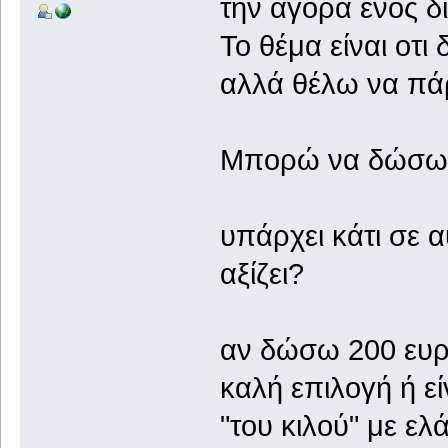
την αγορά ενός 
Το θέμα είναι οτ
αλλά θέλω να πάρ
Μπορώ να δώσ
υπάρχει κάτι σε α
αξίζει?
αν δώσω 200 ευρ
καλή επιλογή ή ε
"του κιλού" με ελ