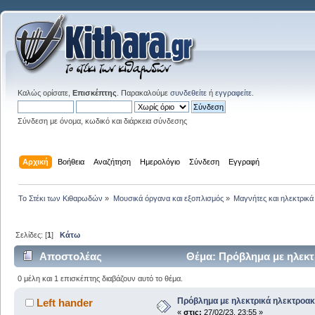
Καλώς ορίσατε,
Επισκέπτης
. Παρακαλούμε
συνδεθείτε
ή
εγγραφείτε
.
Σύνδεση με όνομα, κωδικό και διάρκεια σύνδεσης
Αρχική
Βοήθεια
Αναζήτηση
Ημερολόγιο
Σύνδεση
Εγγραφή
Το Στέκι των Κιθαρωδών
»
Μουσικά όργανα και εξοπλισμός
»
Μαγνήτες και ηλεκτρικά
Σελίδες: [
1
]
Κάτω
Αποστολέας
Θέμα: Πρόβλημα με ηλεκτ
0 μέλη και 1 επισκέπτης διαβάζουν αυτό το θέμα.
Πρόβλημα με ηλεκτρικά ηλεκτροακ
Left hander
«
στις:
27/02/23, 23:55 »