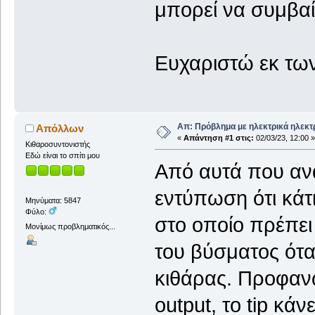
μπορεί να συμβαί
Ευχαριστώ εκ τω
Απ: Πρόβλημα με ηλεκτρικά ηλεκτ
Απόλλων
«
Απάντηση #1 στις:
02/03/23, 12:00 »
Κιθαροσυντονιστής
Εδώ είναι το σπίτι μου
Από αυτά που ανα
εντύπωση ότι κάτ
Μηνύματα: 5847
Φύλο:
στο οποίο πρέπει 
Μονίμως προβληματικός...
του βύσματος ότα
κιθάρας. Προφανώ
output, το tip κά