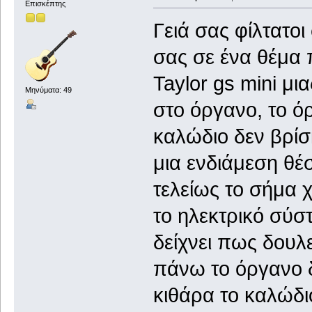
Επισκέπτης
Γειά σας φίλτατο
σας σε ένα θέμα 
Taylor gs mini μι
Μηνύματα: 49
στο όργανο, το ό
καλώδιο δεν βρίσ
μια ενδιάμεση θέ
τελείως το σήμα 
το ηλεκτρικό σύσ
δείχνει πως δουλε
πάνω το όργανο δ
κιθάρα το καλώδιο