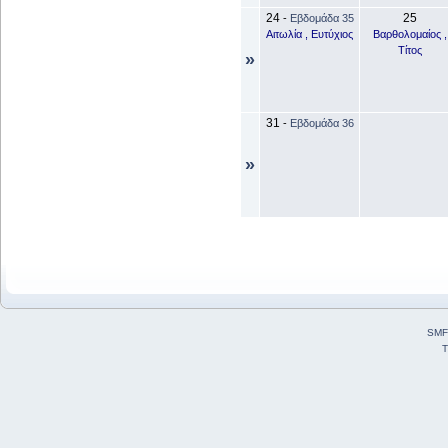
24
25
-
Εβδομάδα 35
Αιτωλία , Ευτύχιος
Βαρθολομαίος ,
Τίτος
»
31
-
Εβδομάδα 36
»
SMF
T