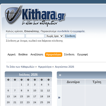
Καλώς ορίσατε,
Επισκέπτης
. Παρακαλούμε
συνδεθείτε
ή
εγγραφείτε
.
Σύνδεση με όνομα, κωδικό και διάρκεια σύνδεσης
Αρχική
Βοήθεια
Αναζήτηση
Ημερολόγιο
Σύνδεση
Εγγραφή
Το Στέκι των Κιθαρωδών
»
Ημερολόγιο
»
Αυγούστου 2026
«
Ιούλιος 2026
�
�
�
�
�
�
�
Δευτέρα
Τρίτη
1
2
3
4
5
6
7
8
9
10
11
12
13
14
15
16
17
18
19
»
20
21
22
23
24
25
26