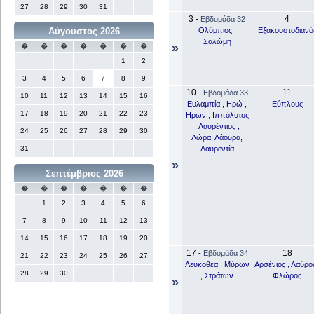
27
28
29
30
31
3
4
-
Εβδομάδα 32
Ολύμπιος ,
Εξακουστοδιανό
Αύγουστος 2026
Σαλώμη
»
�
�
�
�
�
�
�
1
2
3
4
5
6
7
8
9
10
11
-
Εβδομάδα 33
10
11
12
13
14
15
16
Ευλαμπία , Ηρώ ,
Εύπλους
17
18
19
20
21
22
23
Ηρων , Ιππόλυτος
, Λαυρέντιος ,
24
25
26
27
28
29
30
Λώρα, Λάουρα,
Λαυρεντία
31
»
Σεπτέμβριος 2026
�
�
�
�
�
�
�
1
2
3
4
5
6
7
8
9
10
11
12
13
14
15
16
17
18
19
20
17
18
-
Εβδομάδα 34
21
22
23
24
25
26
27
Λευκοθέα , Μύρων
Αρσένιος , Λαύρος
28
29
30
, Στράτων
Φλώρος
»