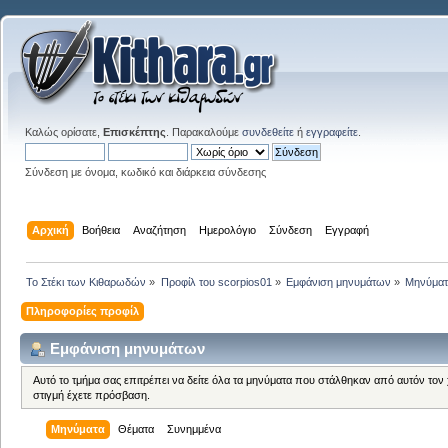
Καλώς ορίσατε,
Επισκέπτης
. Παρακαλούμε
συνδεθείτε
ή
εγγραφείτε
.
Σύνδεση με όνομα, κωδικό και διάρκεια σύνδεσης
Αρχική
Βοήθεια
Αναζήτηση
Ημερολόγιο
Σύνδεση
Εγγραφή
Το Στέκι των Κιθαρωδών
»
Προφίλ του scorpios01
»
Εμφάνιση μηνυμάτων
»
Μηνύμα
Πληροφορίες προφίλ
Εμφάνιση μηνυμάτων
Αυτό το τμήμα σας επιτρέπει να δείτε όλα τα μηνύματα που στάλθηκαν από αυτόν τον
στιγμή έχετε πρόσβαση.
Μηνύματα
Θέματα
Συνημμένα