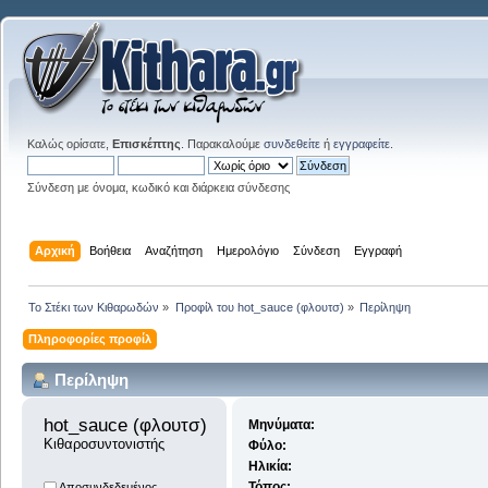
Καλώς ορίσατε,
Επισκέπτης
. Παρακαλούμε
συνδεθείτε
ή
εγγραφείτε
.
Σύνδεση με όνομα, κωδικό και διάρκεια σύνδεσης
Αρχική
Βοήθεια
Αναζήτηση
Ημερολόγιο
Σύνδεση
Εγγραφή
Το Στέκι των Κιθαρωδών
»
Προφίλ του hot_sauce (φλουτσ)
»
Περίληψη
Πληροφορίες προφίλ
Περίληψη
hot_sauce (φλουτσ) 
Μηνύματα:
Κιθαροσυντονιστής
Φύλο:
Ηλικία:
Τόπος:
Αποσυνδεδεμένος