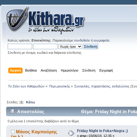
Καλώς ορίσατε,
Επισκέπτης
. Παρακαλούμε
συνδεθείτε
ή
εγγραφείτε
.
Σύνδεση με όνομα, κωδικό και διάρκεια σύνδεσης
Αρχική
Βοήθεια
Αναζήτηση
Ημερολόγιο
Σύνδεση
Εγγραφή
Το Στέκι των Κιθαρωδών
»
Περι μουσικής
»
Συναυλίες, παραστάσεις, εκδηλώσεις
(Συν
Σελίδες: [
1
]
Κάτω
Αποστολέας
Θέμα: Friday Night in Fo
0 μέλη και 1 επισκέπτης διαβάζουν αυτό το θέμα.
Friday Night in Foka+Negra ;)
Μάνος Καμπούρης
(m.k.)
«
στις:
03/06/19, 12:35 »