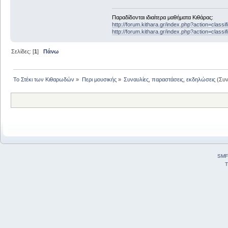
Παραδίδονται ιδιαίτερα μαθήματα Κιθάρας:
http://forum.kithara.gr/index.php?action=class
http://forum.kithara.gr/index.php?action=class
Σελίδες: [
1
]
Πάνω
Το Στέκι των Κιθαρωδών
»
Περι μουσικής
»
Συναυλίες, παραστάσεις, εκδηλώσεις
(Συν
SMF
T