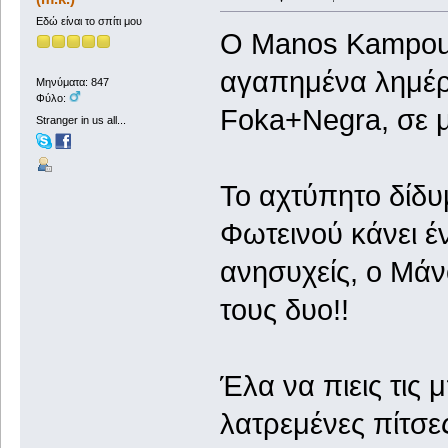
Εδώ είναι το σπίτι μου
Ο Manos Kampour
αγαπημένα λημέρι
Μηνύματα: 847
Φύλο:
Foka+Negra, σε μ
Stranger in us all...
Το αχτύπητο δίδ
Φωτεινού κάνει έ
ανησυχείς, ο Μάνο
τους δυο!!
Έλα να πιεις τις 
λατρεμένες πίτσε