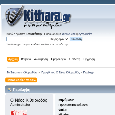
Καλώς ορίσατε,
Επισκέπτης
. Παρακαλούμε
συνδεθείτε
ή
εγγραφείτε
.
Σύνδεση με όνομα, κωδικό και διάρκεια σύνδεσης
Αρχική
Βοήθεια
Αναζήτηση
Ημερολόγιο
Σύνδεση
Εγγραφή
Το Στέκι των Κιθαρωδών
»
Προφίλ του Ο Νέος Κιθαρωδός
»
Περίληψη
Πληροφορίες προφίλ
Περίληψη
Ο Νέος Κιθαρωδός 
Μηνύματα:
Administrator
Προσωπικό κείμενο:
Φύλο:
Ηλικία: