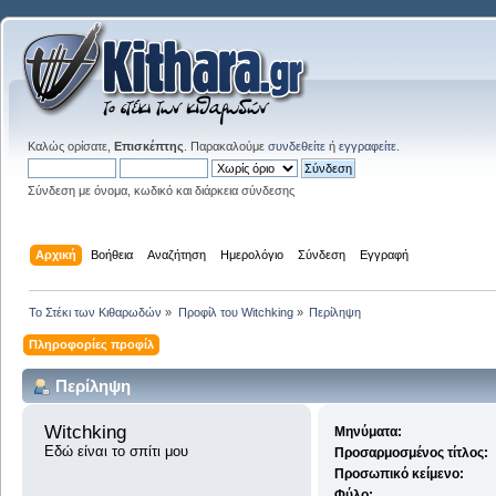
Καλώς ορίσατε,
Επισκέπτης
. Παρακαλούμε
συνδεθείτε
ή
εγγραφείτε
.
Σύνδεση με όνομα, κωδικό και διάρκεια σύνδεσης
Αρχική
Βοήθεια
Αναζήτηση
Ημερολόγιο
Σύνδεση
Εγγραφή
Το Στέκι των Κιθαρωδών
»
Προφίλ του Witchking
»
Περίληψη
Πληροφορίες προφίλ
Περίληψη
Witchking 
Μηνύματα:
Εδώ είναι το σπίτι μου
Προσαρμοσμένος τίτλος:
Προσωπικό κείμενο:
Φύλο: