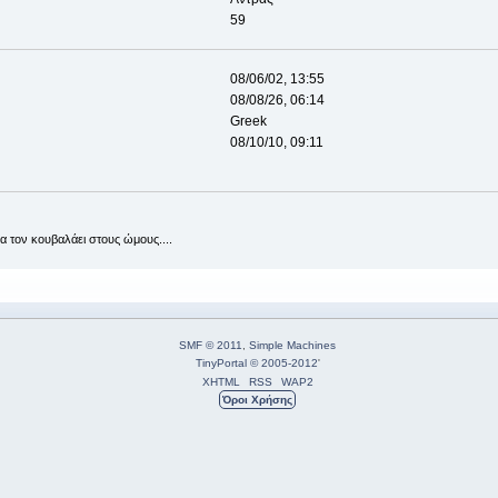
59
08/06/02, 13:55
08/08/26, 06:14
Greek
08/10/10, 09:11
θα τον κουβαλάει στους ώμους....
SMF © 2011
,
Simple Machines
TinyPortal
© 2005-2012
'
XHTML
RSS
WAP2
Όροι Χρήσης