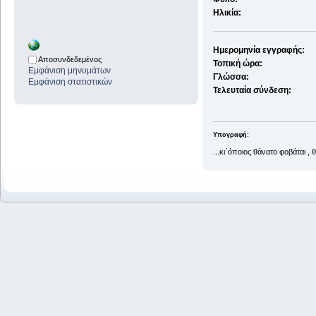
Ηλικία:
Ημερομηνία εγγραφής:
Αποσυνδεδεμένος
Τοπική ώρα:
Εμφάνιση μηνυμάτων
Γλώσσα:
Εμφάνιση στατιστικών
Τελευταία σύνδεση:
Υπογραφή:
...κι΄όποιος θάνατο φοβάται , 