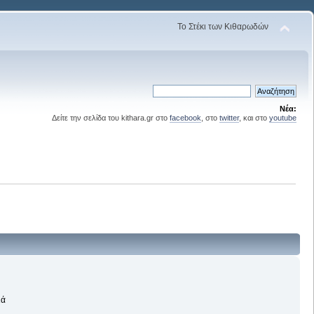
Το Στέκι των Κιθαρωδών
Νέα:
Δείτε την σελίδα του kithara.gr στο
facebook
, στο
twitter
, και στο
youtube
ιά