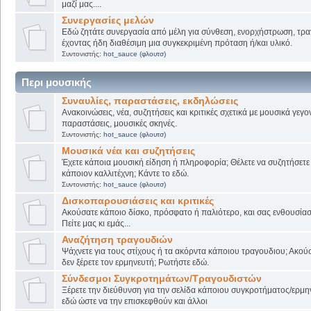
μαζί μας....
Συνεργασίες μελών
Εδώ ζητάτε συνεργασία από μέλη για σύνθεση, ενορχήστρωση, τρα
έχοντας ήδη διαθέσιμη μια συγκεκριμένη πρόταση ή/και υλικό.
Συντονιστής:
hot_sauce (φλουτσ)
Περι μουσικής
Συναυλίες, παραστάσεις, εκδηλώσεις
Ανακοινώσεις, νέα, συζητήσεις και κριτικές σχετικά με μουσικά γεγο
παραστάσεις, μουσικές σκηνές.
Συντονιστής:
hot_sauce (φλουτσ)
Μουσικά νέα και συζητήσεις
Έχετε κάποια μουσική είδηση ή πληροφορία; Θέλετε να συζητήσετε 
κάποιον καλλιτέχνη; Κάντε το εδώ.
Συντονιστής:
hot_sauce (φλουτσ)
Δισκοπαρουσιάσεις και κριτικές
Ακούσατε κάποιο δίσκο, πρόσφατο ή παλιότερο, και σας ενθουσίασ
Πείτε μας κι εμάς...
Αναζήτηση τραγουδιών
Ψάχνετε για τους στίχους ή τα ακόρντα κάποιου τραγουδιου; Ακού
δεν ξέρετε τον ερμηνευτή; Ρωτήστε εδώ.
Σύνδεσμοι Συγκροτημάτων/Τραγουδιστών
Ξέρετε την διεύθυνση για την σελίδα κάποιου συγκροτήματος/ερμη
εδώ ώστε να την επισκεφθούν και άλλοι