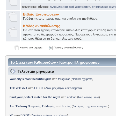
Θυγατρικοί πίνακες
:
Άνθρωπος και ζωή
,
Διασκέδαση
,
Επιστήμη και Τεχν
Βιβλίο Εντυπώσεων
Γράψτε τις εντυπώσεις σας, και σχόλια για την Κιθάρα.
Κάδος ανακύκλωσης
Θέματα που έχουν μετακινηθεί από άλλες κατηγορίες επειδή είναι ά
πρόκειται να διαγραφούν προσεχώς. Παραμένουν λίγες μέρες για 
κάποιος θέλει να τα δει για τελευταία φορά.
Κανένα νέο μήνυμα
Πίνακας ανακατεύθυνσης
Το Στέκι των Κιθαρωδών - Κέντρο Πληροφοριών
Τελευταία μηνύματα
Your city's most beautiful girls
από
tolisguitar
(
Νέα και όχι μόνο
)
ΤΣΟΥΡΟΥΝΑ
από
ΠΟΙΟΣ
(
Δικοί μας στίχοι και ποιήματα
)
Find your perfect match for the night
από
andpap
(
Νέα και όχι μόνο
)
Απ: Έκδοση Ποιητικής Συλλογής
από
Ιππέας
(
Δικοί μας στίχοι και ποιήματα
)
ΥΓ.
από
ΠΟΙΟΣ
(
Δικοί μας στίχοι και ποιήματα
)