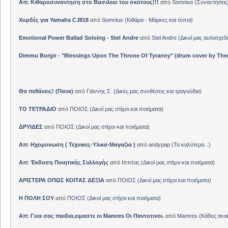
Απ: Κιθαροσυναντηση στο Βασιλειο του σκότους!!!
από
Somnius
(
Συναντήσεις
Χορδές για Yamaha CJ818
από
Somnius
(
Κιθάρα - Μάρκες και τύποι
)
Emotional Power Ballad Soloing - Stel Andre
από
Stel Andre
(
Δικοί μας αυτοσχεδ
Dimmu Borgir - "Blessings Upon The Throne Of Tyranny" (drum cover by The
Θα πεθάνεις! (Πανκ)
από
Γιάννης Σ.
(
Δικές μας συνθέσεις και τραγούδια
)
ΤΟ ΤΕΤΡΑΔΙΟ
από
ΠΟΙΟΣ
(
Δικοί μας στίχοι και ποιήματα
)
ΔΡΥΙΔΕΣ
από
ΠΟΙΟΣ
(
Δικοί μας στίχοι και ποιήματα
)
Απ: Ηχομονωση ( Τεχνικες-Υλικα-Μαγαζια )
από
andypap
(
Τα καλύτερα...
)
Απ: Έκδοση Ποιητικής Συλλογής
από
Ιππέας
(
Δικοί μας στίχοι και ποιήματα
)
ΑΡΙΣΤΕΡΑ ΟΠΩΣ ΚΟΙΤΑΣ ΔΕΞΙΑ
από
ΠΟΙΟΣ
(
Δικοί μας στίχοι και ποιήματα
)
Η ΠΟΛΗ ΣΟΥ
από
ΠΟΙΟΣ
(
Δικοί μας στίχοι και ποιήματα
)
Απ: Γεια σας παιδια,ειμαστε οι Mamres Οι Παντοτινοι.
από
Mamres
(
Κάδος αν