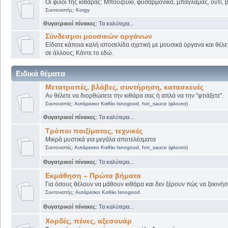
Οι φίλοι της κιθάρας: Μπουζούκι, φυσαρμόνικα, μπαγλαμάς, ούτι, βι
Συντονιστής:
Korgy
Θυγατρικοί πίνακες
:
Τα καλύτερα...
Σύνδεσμοι μουσικών οργάνων
Είδατε κάποια καλή ιστοσελίδα σχετική με μουσικά όργανα και θέλετ
σε άλλους; Κάντε το εδώ.
Ειδικά θέματα
Μετατροπές, βλάβες, συντήρηση, κατασκευές
Αν θέλετε να διορθώσετε την κιθάρα σας ή απλά να την "φτιάξετε".
Συντονιστές:
Αυτάρεσκο Καθίκι Isnogood
,
hot_sauce (φλουτσ)
Θυγατρικοί πίνακες
:
Τα καλύτερα...
Τρόποι παιξίματος, τεχνικές
Μικρά μυστικά για μεγάλα αποτελέσματα
Συντονιστές:
Αυτάρεσκο Καθίκι Isnogood
,
hot_sauce (φλουτσ)
Θυγατρικοί πίνακες
:
Τα καλύτερα...
Εκμάθηση – Πρώτα βήματα
Για όσους θέλουν να μάθουν κιθάρα και δεν ξέρουν πώς να ξεκινήσο
Συντονιστής:
Αυτάρεσκο Καθίκι Isnogood
Θυγατρικοί πίνακες
:
Τα καλύτερα...
Χορδές, πένες, αξεσουάρ