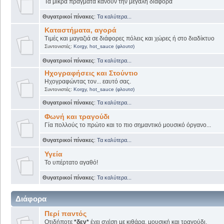
Τα μικρά πράγματα κάνουν την μεγάλη διαφορά
Θυγατρικοί πίνακες
:
Τα καλύτερα...
Καταστήματα, αγορά
Τιμές και μαγαζιά σε διάφορες πόλεις και χώρες ή στο διαδίκτυο
Συντονιστές:
Korgy
,
hot_sauce (φλουτσ)
Θυγατρικοί πίνακες
:
Τα καλύτερα...
Ηχογραφήσεις και Στούντιο
Ηχογραφώντας τον... εαυτό σας.
Συντονιστές:
Korgy
,
hot_sauce (φλουτσ)
Θυγατρικοί πίνακες
:
Τα καλύτερα...
Φωνή και τραγούδι
Γία πολλούς το πρώτο και το πιο σημαντικό μουσικό όργανο...
Θυγατρικοί πίνακες
:
Τα καλύτερα...
Υγεία
Το υπέρτατο αγαθό!
Θυγατρικοί πίνακες
:
Τα καλύτερα...
Διάφορα
Περί παντός
Οτιδήποτε
*δεν*
έχει σχέση με κιθάρα, μουσική και τραγούδι.