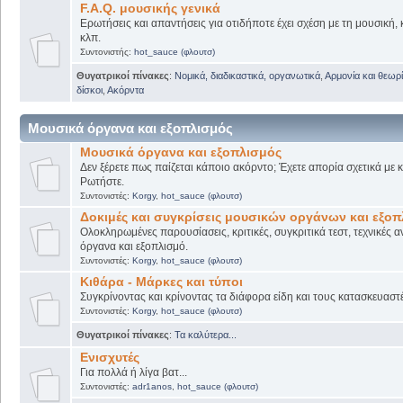
F.A.Q. μουσικής γενικά
Ερωτήσεις και απαντήσεις για οτιδήποτε έχει σχέση με τη μουσική, 
κλπ.
Συντονιστής:
hot_sauce (φλουτσ)
Θυγατρικοί πίνακες
:
Νομικά, διαδικαστικά, οργανωτικά
,
Αρμονία και θεωρί
δίσκοι
,
Ακόρντα
Μουσικά όργανα και εξοπλισμός
Μουσικά όργανα και εξοπλισμός
Δεν ξέρετε πως παίζεται κάποιο ακόρντο; Έχετε απορία σχετικά με
Ρωτήστε.
Συντονιστές:
Korgy
,
hot_sauce (φλουτσ)
Δοκιμές και συγκρίσεις μουσικών οργάνων και εξο
Ολοκληρωμένες παρουσίασεις, κριτικές, συγκριτικά τεστ, τεχνικές α
όργανα και εξοπλισμό.
Συντονιστές:
Korgy
,
hot_sauce (φλουτσ)
Κιθάρα - Μάρκες και τύποι
Συγκρίνοντας και κρίνοντας τα διάφορα είδη και τους κατασκευαστ
Συντονιστές:
Korgy
,
hot_sauce (φλουτσ)
Θυγατρικοί πίνακες
:
Τα καλύτερα...
Ενισχυτές
Για πολλά ή λίγα βατ...
Συντονιστές:
adr1anos
,
hot_sauce (φλουτσ)