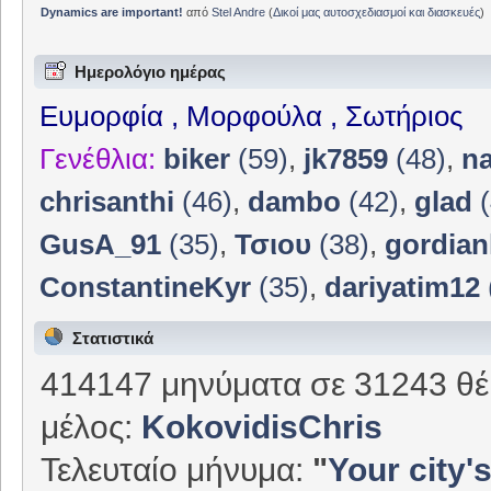
Dynamics are important!
από
Stel Andre
(
Δικοί μας αυτοσχεδιασμοί και διασκευές
)
Ημερολόγιο ημέρας
Ευμορφία , Μορφούλα , Σωτήριος
Γενέθλια:
biker
(59)
,
jk7859
(48)
,
n
chrisanthi
(46)
,
dambo
(42)
,
glad
(
GusA_91
(35)
,
Τσιου
(38)
,
gordian
ConstantineKyr
(35)
,
dariyatim12
Στατιστικά
414147 μηνύματα σε 31243 θέ
μέλος:
KokovidisChris
Τελευταίο μήνυμα:
"
Your city's