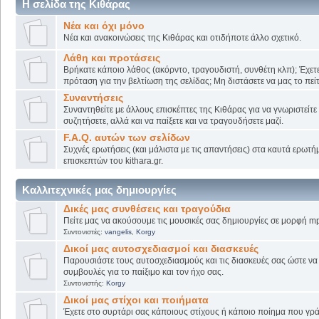
Η σελίδα της Κιθάρας
Νέα και όχι μόνο
Νέα και ανακοινώσεις της Κιθάρας και οτιδήποτε άλλο σχετικό.
Λάθη και προτάσεις
Βρήκατε κάποιο λάθος (ακόρντο, τραγουδιστή, συνθέτη κλπ); Έχετε
πρόταση για την βελτίωση της σελίδας; Μη διστάσετε να μας το πείτ
Συναντήσεις
Συναντηθείτε με άλλους επισκέπτες της Κιθάρας για να γνωριστείτε
συζητήσετε, αλλά και να παίξετε και να τραγουδήσετε μαζί.
F.A.Q. αυτών των σελίδων
Συχνές ερωτήσεις (και μάλιστα με τις απαντήσεις) στα καυτά ερωτ
επισκεπτών του kithara.gr.
Καλλιτεχνικές μας δημιουργίες
Δικές μας συνθέσεις και τραγούδια
Πείτε μας να ακούσουμε τις μουσικές σας δημιουργίες σε μορφή mp
Συντονιστές:
vangelis
,
Korgy
Δικοί μας αυτοσχεδιασμοί και διασκευές
Παρουσιάστε τους αυτοσχεδιασμούς και τις διασκευές σας ώστε να λ
συμβουλές για το παίξιμο και τον ήχο σας.
Συντονιστής:
Korgy
Δικοί μας στίχοι και ποιήματα
Έχετε στο συρτάρι σας κάποιους στίχους ή κάποιο ποίημα που γρά