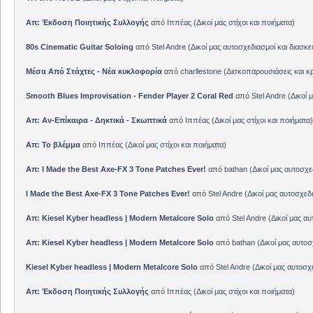
Απ: Έκδοση Ποιητικής Συλλογής
από
Ιππέας
(
Δικοί μας στίχοι και ποιήματα
)
80s Cinematic Guitar Soloing
από
Stel Andre
(
Δικοί μας αυτοσχεδιασμοί και διασκε
Μέσα Από Στάχτες - Νέα κυκλοφορία
από
charllestone
(
Δισκοπαρουσιάσεις και κρ
Smooth Blues Improvisation - Fender Player 2 Coral Red
από
Stel Andre
(
Δικοί 
Απ: Αν-Επίκαιρα - Δηκτικά - Σκωπτικά
από
Ιππέας
(
Δικοί μας στίχοι και ποιήματα
)
Απ: Το βλέμμα
από
Ιππέας
(
Δικοί μας στίχοι και ποιήματα
)
Απ: I Made the Best Axe-FX 3 Tone Patches Ever!
από
bathan
(
Δικοί μας αυτοσχε
I Made the Best Axe-FX 3 Tone Patches Ever!
από
Stel Andre
(
Δικοί μας αυτοσχεδ
Απ: Kiesel Kyber headless | Modern Metalcore Solo
από
Stel Andre
(
Δικοί μας αυ
Απ: Kiesel Kyber headless | Modern Metalcore Solo
από
bathan
(
Δικοί μας αυτοσ
Kiesel Kyber headless | Modern Metalcore Solo
από
Stel Andre
(
Δικοί μας αυτοσχ
Απ: Έκδοση Ποιητικής Συλλογής
από
Ιππέας
(
Δικοί μας στίχοι και ποιήματα
)