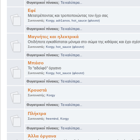
Θυγατρικοί πίνακες
:
Τα καλύτερα...
Εφέ
Μετατρέποντας και τροποποιώντας τον ήχο σας
Συντονιστές:
Korgy
,
adr1anos
,
hot_sauce (φλουτσ)
Θυγατρικοί πίνακες
:
Τα καλύτερα...
Μαγνήτες και ηλεκτρικά
Οτιδήποτε εγκαθίσταται μόνιμα στο σώμα της κιθάρας και έχει σχέσ
Συντονιστές:
Korgy
,
hot_sauce (φλουτσ)
Θυγατρικοί πίνακες
:
Τα καλύτερα...
Μπάσο
Το "αδελφό" όργανο
Συντονιστές:
Korgy
,
hot_sauce (φλουτσ)
Θυγατρικοί πίνακες
:
Τα καλύτερα...
Κρουστά
Συντονιστής:
Korgy
Θυγατρικοί πίνακες
:
Τα καλύτερα...
Πλήκτρα
Συντονιστές:
freemind
,
Korgy
Θυγατρικοί πίνακες
:
Τα καλύτερα...
Άλλα όργανα