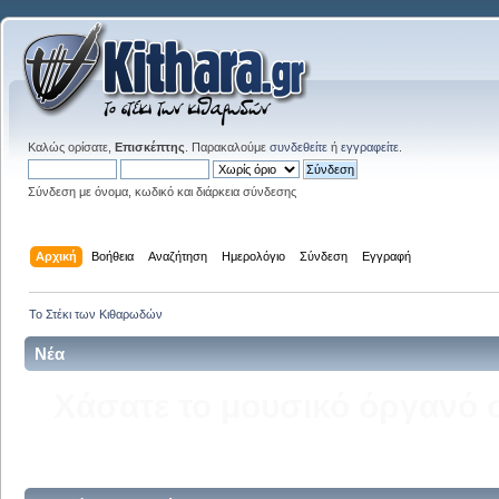
Καλώς ορίσατε,
Επισκέπτης
. Παρακαλούμε
συνδεθείτε
ή
εγγραφείτε
.
Σύνδεση με όνομα, κωδικό και διάρκεια σύνδεσης
Αρχική
Βοήθεια
Αναζήτηση
Ημερολόγιο
Σύνδεση
Εγγραφή
Το Στέκι των Κιθαρωδών
Νέα
Δείτε την σελίδα του kitha
στ