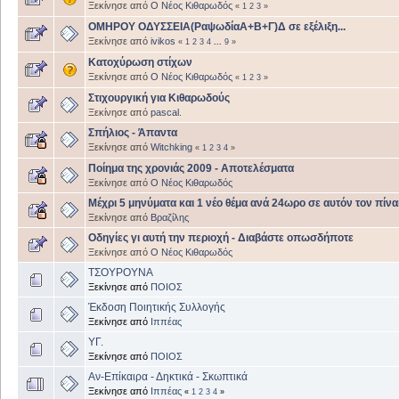
Ξεκίνησε από
Ο Νέος Κιθαρωδός
«
1
2
3
»
ΟΜΗΡΟΥ ΟΔΥΣΣΕΙΑ(ΡαψωδίαΑ+Β+Γ)Δ σε εξέλιξη...
Ξεκίνησε από
ivikos
«
1
2
3
4
...
9
»
Κατοχύρωση στίχων
Ξεκίνησε από
Ο Νέος Κιθαρωδός
«
1
2
3
»
Στιχουργική για Κιθαρωδούς
Ξεκίνησε από
pascal.
Σπήλιος - Άπαντα
Ξεκίνησε από
Witchking
«
1
2
3
4
»
Ποίημα της χρονιάς 2009 - Αποτελέσματα
Ξεκίνησε από
Ο Νέος Κιθαρωδός
Μέχρι 5 μηνύματα και 1 νέο θέμα ανά 24ωρο σε αυτόν τον πίνα
Ξεκίνησε από
Βραζίλης
Οδηγίες γι αυτή την περιοχή - Διαβάστε οπωσδήποτε
Ξεκίνησε από
Ο Νέος Κιθαρωδός
ΤΣΟΥΡΟΥΝΑ
Ξεκίνησε από
ΠΟΙΟΣ
Έκδοση Ποιητικής Συλλογής
Ξεκίνησε από
Ιππέας
ΥΓ.
Ξεκίνησε από
ΠΟΙΟΣ
Αν-Επίκαιρα - Δηκτικά - Σκωπτικά
Ξεκίνησε από
Ιππέας
«
1
2
3
4
»