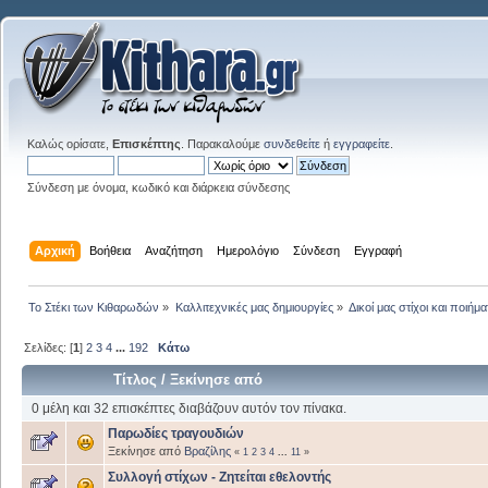
Καλώς ορίσατε,
Επισκέπτης
. Παρακαλούμε
συνδεθείτε
ή
εγγραφείτε
.
Σύνδεση με όνομα, κωδικό και διάρκεια σύνδεσης
Αρχική
Βοήθεια
Αναζήτηση
Ημερολόγιο
Σύνδεση
Εγγραφή
Το Στέκι των Κιθαρωδών
»
Καλλιτεχνικές μας δημιουργίες
»
Δικοί μας στίχοι και ποιήμα
Σελίδες: [
1
]
2
3
4
...
192
Κάτω
Τίτλος
/
Ξεκίνησε από
0 μέλη και 32 επισκέπτες διαβάζουν αυτόν τον πίνακα.
Παρωδίες τραγουδιών
Ξεκίνησε από
Βραζίλης
«
1
2
3
4
...
11
»
Συλλογή στίχων - Ζητείται εθελοντής