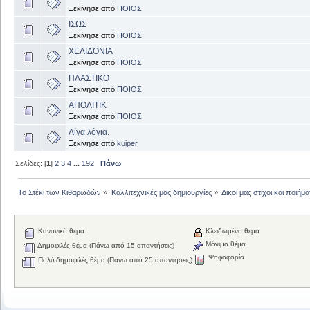
Ξεκίνησε από
ΠΟΙΟΣ
ΙΣΩΣ
Ξεκίνησε από
ΠΟΙΟΣ
ΧΕΛΙΔΟΝΙΑ
Ξεκίνησε από
ΠΟΙΟΣ
ΠΛΑΣΤΙΚΟ
Ξεκίνησε από
ΠΟΙΟΣ
ΑΠΟΛΙΤΙΚ
Ξεκίνησε από
ΠΟΙΟΣ
Λίγα λόγια.
Ξεκίνησε από
kuiper
Σελίδες: [
1
]
2
3
4
...
192
Πάνω
Το Στέκι των Κιθαρωδών
»
Καλλιτεχνικές μας δημιουργίες
»
Δικοί μας στίχοι και ποιήμα
Κανονικό θέμα
Κλειδωμένο θέμα
Μόνιμο θέμα
Δημοφιλές θέμα (Πάνω από 15 απαντήσεις)
Ψηφοφορία
Πολύ δημοφιλές θέμα (Πάνω από 25 απαντήσεις)