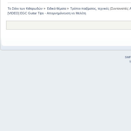
Το Στέκι των Κιθαρωδών
»
Ειδικά θέματα
»
Τρόποι παιξίματος, τεχνικές
(Συντονιστές:
[VIDEO] EGC Guitar Tips - Απομνημόνευση vs Μελέτη
SMF
T