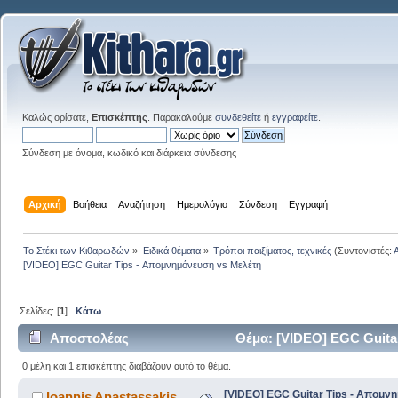
Καλώς ορίσατε,
Επισκέπτης
. Παρακαλούμε
συνδεθείτε
ή
εγγραφείτε
.
Σύνδεση με όνομα, κωδικό και διάρκεια σύνδεσης
Αρχική
Βοήθεια
Αναζήτηση
Ημερολόγιο
Σύνδεση
Εγγραφή
Το Στέκι των Κιθαρωδών
»
Ειδικά θέματα
»
Τρόποι παιξίματος, τεχνικές
(Συντονιστές:
[VIDEO] EGC Guitar Tips - Απομνημόνευση vs Μελέτη
Σελίδες: [
1
]
Κάτω
Αποστολέας
Θέμα: [VIDEO] EGC Guita
0 μέλη και 1 επισκέπτης διαβάζουν αυτό το θέμα.
[VIDEO] EGC Guitar Tips - Απομν
Ioannis Anastassakis