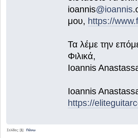
ioannis
@ioannis
.
μου,
https://www
Τα λέμε την επόμ
Φιλικά,
Ioannis Anastass
Ioannis Anastass
https://eliteguita
Σελίδες: [
1
]
Πάνω