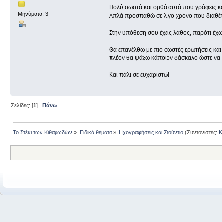
Πολύ σωστά και ορθά αυτά που γράφεις και 
Μηνύματα: 3
Απλά προσπαθώ σε λίγο χρόνο που διαθέ
Στην υπόθεση σου έχεις λάθος, παρότι έχω
Θα επανέλθω με πιο σωστές ερωτήσεις και 
πλέον θα ψάξω κάποιον δάσκαλο ώστε να γ
Και πάλι σε ευχαριστώ!
Σελίδες: [
1
]
Πάνω
Το Στέκι των Κιθαρωδών
»
Ειδικά θέματα
»
Ηχογραφήσεις και Στούντιο
(Συντονιστές:
K