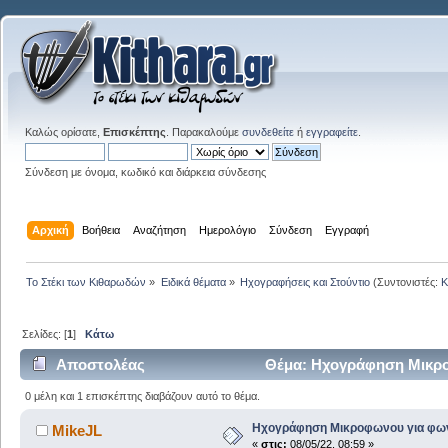
Καλώς ορίσατε,
Επισκέπτης
. Παρακαλούμε
συνδεθείτε
ή
εγγραφείτε
.
Σύνδεση με όνομα, κωδικό και διάρκεια σύνδεσης
Αρχική
Βοήθεια
Αναζήτηση
Ημερολόγιο
Σύνδεση
Εγγραφή
Το Στέκι των Κιθαρωδών
»
Ειδικά θέματα
»
Ηχογραφήσεις και Στούντιο
(Συντονιστές:
K
Σελίδες: [
1
]
Κάτω
Αποστολέας
Θέμα: Ηχογράφηση Μικρο
0 μέλη και 1 επισκέπτης διαβάζουν αυτό το θέμα.
Ηχογράφηση Μικροφωνου για φω
MikeJL
«
στις:
08/05/22, 08:59 »