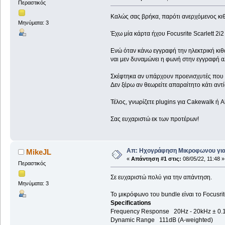
Περαστικός
Καλώς σας βρήκα, παρότι ανερχόμενος κιθ
Μηνύματα: 3
Έχω μία κάρτα ήχου Focusrite Scarlett 2i2
Ενώ όταν κάνω εγγραφή την ηλεκτρική κιθ
ναι μεν δυναμώνει η φωνή στην εγγραφή αλ
Σκέφτηκα αν υπάρχουν προενισχυτές που μ
Δεν ξέρω αν θεωρείτε απαραίτητο κάτι αντί
Τέλος, γνωρίζετε plugins για Cakewalk ή A
Σας ευχαριστώ εκ των προτέρων!
Απ: Ηχογράφηση Μικροφωνου για
MikeJL
«
Απάντηση #1 στις:
08/05/22, 11:48 »
Περαστικός
Σε ευχαριστώ πολύ για την απάντηση.
Μηνύματα: 3
Το μικρόφωνο του bundle είναι το Focusrit
Specifications
Frequency Response 20Hz - 20kHz ± 0.
Dynamic Range 111dB (A-weighted)