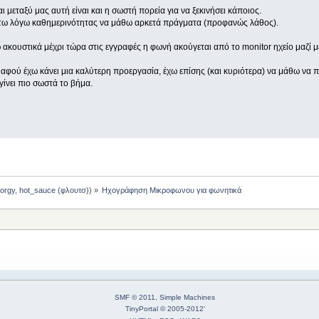
μεταξύ μας αυτή είναι και η σωστή πορεία για να ξεκινήσει κάποιος.
τω λόγω καθημερινότητας να μάθω αρκετά πράγματα (προφανώς λάθος).
 ακουστικά μέχρι τώρα στις εγγραφές η φωνή ακούγεται από το monitor ηχείο μαζί με
αφού έχω κάνει μια καλύτερη προεργασία, έχω επίσης (και κυριότερα) να μάθω να πα
ίνει πιο σωστά το βήμα.
orgy
,
hot_sauce (φλουτσ)
) »
Ηχογράφηση Μικροφωνου για φωνητικά
SMF © 2011
,
Simple Machines
TinyPortal
© 2005-2012
'