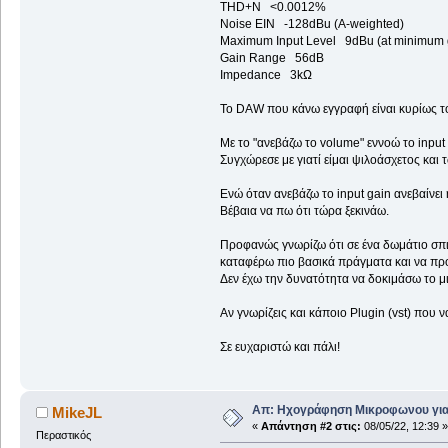
THD+N <0.0012%
Noise EIN -128dBu (A-weighted)
Maximum Input Level 9dBu (at minimum 
Gain Range 56dB
Impedance 3kΩ
To DAW που κάνω εγγραφή είναι κυρίως το 
Με το "ανεβάζω το volume" εννοώ το input 
Συγχώρεσε με γιατί είμαι ψιλοάσχετος κα
Ενώ όταν ανεβάζω το input gain ανεβαίνει
Βέβαια να πω ότι τώρα ξεκινάω.
Προφανώς γνωρίζω ότι σε ένα δωμάτιο σπι
καταφέρω πιο βασικά πράγματα και να π
Δεν έχω την δυνατότητα να δοκιμάσω το μι
Αν γνωρίζεις και κάποιο Plugin (vst) πο
Σε ευχαριστώ και πάλι!
Απ: Ηχογράφηση Μικροφωνου για
MikeJL
«
Απάντηση #2 στις:
08/05/22, 12:39 »
Περαστικός