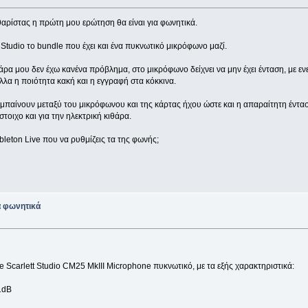
αρίστας η πρώτη μου ερώτηση θα είναι για φωνητικά.
 Studio το bundle που έχει και ένα πυκνωτικό μικρόφωνο μαζί.
άρα μου δεν έχω κανένα πρόβλημα, στο μικρόφωνο δείχνει να μην έχει ένταση, με 
λα η ποιότητα κακή και η εγγραφή στα κόκκινα.
παίνουν μεταξύ του μικρόφωνου και της κάρτας ήχου ώστε και η απαραίτητη ένταση
στοιχο και για την ηλεκτρική κιθάρα.
bleton Live που να ρυθμίζεις τα της φωνής;
 φωνητικά
e Scarlett Studio CM25 MkIII Microphone πυκνωτικό, με τα εξής χαρακτηριστικά:
1dB