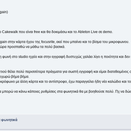
gain)
Cakewalk που είναι free και θα δοκιμάσω και το Ableton Live σε demo.
gain στην κάρτα ήχου της focusrite, εκεί που μπαίνει και το βίσμα του μικροφωνου.
ι τώρα προσπαθώ να μάθω τα πολύ βασικά.
 η φωνή στο studio ηχείο και στην εγγραφή δυστυχώς χαλάει λίγο η ποιότητα και δεν
τιού θέλει πολύ περισσότερα πράγματα για σωστή εγγραφή και είμαι διατεθειμένος 
ροχωρώ βήμα βήμα.
κρόφωνο με άλλη κάρτα και το αντίστροφο, έχω παραγγείλει ήδη νέο καλώδιο και τ
υ να μπορώ να κάνω κάποιες ρυθμίσεις στα φωνητικά θα με βοηθούσε πολύ. Πχ να δ
 φωνητικά