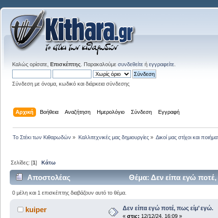
Καλώς ορίσατε,
Επισκέπτης
. Παρακαλούμε
συνδεθείτε
ή
εγγραφείτε
.
Σύνδεση με όνομα, κωδικό και διάρκεια σύνδεσης
Αρχική
Βοήθεια
Αναζήτηση
Ημερολόγιο
Σύνδεση
Εγγραφή
Το Στέκι των Κιθαρωδών
»
Καλλιτεχνικές μας δημιουργίες
»
Δικοί μας στίχοι και ποιήμα
Σελίδες: [
1
]
Κάτω
Αποστολέας
Θέμα: Δεν είπα εγώ ποτέ,
0 μέλη και 1 επισκέπτης διαβάζουν αυτό το θέμα.
Δεν είπα εγώ ποτέ, πως είμ’ εγώ.
kuiper
«
στις:
12/12/24, 16:09 »