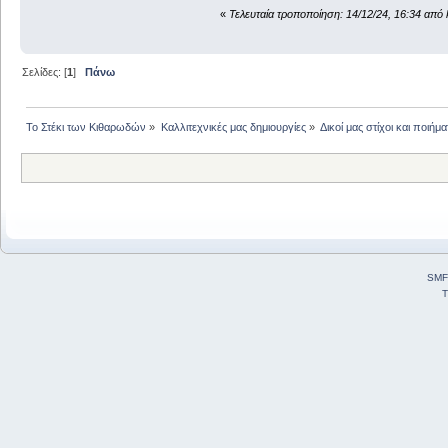
«
Τελευταία τροποποίηση: 14/12/24, 16:34 από 
Σελίδες: [
1
]
Πάνω
Το Στέκι των Κιθαρωδών
»
Καλλιτεχνικές μας δημιουργίες
»
Δικοί μας στίχοι και ποιήμα
SMF
T