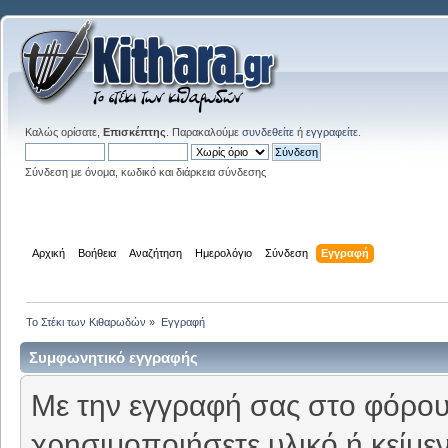
Καλώς ορίσατε,
Επισκέπτης
. Παρακαλούμε
συνδεθείτε
ή
εγγραφείτε
.
Σύνδεση με όνομα, κωδικό και διάρκεια σύνδεσης
Αρχική
Βοήθεια
Αναζήτηση
Ημερολόγιο
Σύνδεση
Εγγραφή
Το Στέκι των Κιθαρωδών
»
Εγγραφή
Συμφωνητικό εγγραφής
Με την εγγραφή σας στο φόρουμ
χρησιμοποιήσετε υλικό ή κείμε