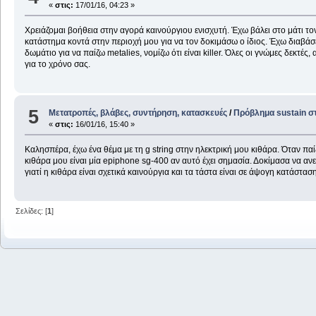
«
στις:
17/01/16, 04:23 »
Χρειάζομαι βοήθεια στην αγορά καινούργιου ενισχυτή. Έχω βάλει στο μάτι τον b
κατάστημα κοντά στην περιοχή μου για να τον δοκιμάσω ο ίδιος. Έχω διαβάσει κ
δωμάτιο για να παίζω metalies, νομίζω ότι είναι killer. Όλες οι γνώμες δεκτές
για το χρόνο σας.
5
Μετατροπές, βλάβες, συντήρηση, κατασκευές
/
Πρόβλημα sustain στ
«
στις:
16/01/16, 15:40 »
Καλησπέρα, έχω ένα θέμα με τη g string στην ηλεκτρική μου κιθάρα. Όταν πα
κιθάρα μου είναι μία epiphone sg-400 αν αυτό έχει σημασία. Δοκίμασα να ανε
γιατί η κιθάρα είναι σχετικά καινούργια και τα τάστα είναι σε άψογη κατάστ
Σελίδες: [
1
]