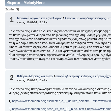
Θέματα - MelodyHero
Σελίδες: [
1
]
1
Μουσικά όργανα και εξοπλισμός
/
Απορία με κούρδισμα κιθάρας με 
«
στις:
16/09/24, 17:12 »
Καλησπέρα σας, ελπίζω όλοι και όλες να είστε καλά και να έχετε μία όμορφ
ότι θα κουρδίζω την κιθάρα από τις βιδούλες που έχει στη βάση η γέφυρα (ε
που έχει πάνω στο headstock να την αφήσω ως έχει, όπως φαίνεται στη δεύτε
ότι η κλειδαριά στο headstock είναι χαλαρή και το ανέφερα στον υπάλληλο αλλ
tuners και όταν το φέρεις στο κούρδισμα μετά το βιδώνεις με το άλεν κλειδάκι
ρωτήσω αν όντως αυτό είναι το θέμα και χρειάζεται να το σφίξω λίγο μόλις 
είμαι σίγουρος πριν πειράξω την κλειδαριά γιατί ο υπάλληλος με τρόμαξε λίγ
μπακαλίστικα όπως τα ανέφερα και ευχαριστώ εκ των προτέρων για το χρόνο 
2
Κιθάρα - Μάρκες και τύποι
/
αγορά ηλεκτρικής κιθάρας + κάρτας ήχο
«
στις:
15/09/22, 18:47 »
Καλησπέρα σας, θα προχωρήσω σύντομα σε αγορά καινούργιας ηλεκτρικής κιθά
κιθάρες (δεκτές επιπλέον προτάσεις αρκεί να μην φεύγουν πολύ πάνω από 
1)
https://www.thomann.de/gr/schecter_c_6_deluxe_sbk.htm
+
https://www.t
2)
https://www.thomann.de/gr/esp_ltd_mh_10_black.htm
+
https://www.thoma