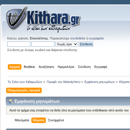
Καλώς ορίσατε,
Επισκέπτης
. Παρακαλούμε
συνδεθείτε
ή
εγγραφείτε
.
Σύνδεση με όνομα, κωδικό και διάρκεια σύνδεσης
Αρχική
Βοήθεια
Αναζήτηση
Ημερολόγιο
Σύνδεση
Εγγραφή
Το Στέκι των Κιθαρωδών
»
Προφίλ του MelodyHero
»
Εμφάνιση μηνυμάτων
»
Θέματα
Πληροφορίες προφίλ
Εμφάνιση μηνυμάτων
Αυτό το τμήμα σας επιτρέπει να δείτε όλα τα μηνύματα που στάλθηκαν από αυτόν τον
Μηνύματα
Θέματα
Συνημμένα