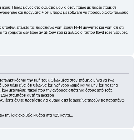
τα ήχου; Παίζω μόνος στο δωμάτιό μου κι όταν παίζω με παρέα πάμε σε
να ηχογραφήσω και πράγματα + ότι μπορώ με software να προσομοιώσω πολλούς
υπόψιν, επέλεξα τις παραπάνω γιατί έχουν H+H μαγνήτες και γιατί απ ότι
ά τα χρήματα δεν ξέρω αν αξίζουν έτσι κι αλλιώς οι τύπου floyd rose γέφυρες.
ταπληκτικός για την τιμή του). Θέλω μέσα στον επόμενο μήνα να έχω
 μου θέμα είναι ότι θέλω να έχει γρήγορο λαιμό και να μην έχει floating
ω κι έχω μετανιώσει πικρά που την αγόρασα οπότε για όσους από εσάς
. Έχω σταμπάρει αυτή τη jackson
Αν έχετε άλλες προτάσεις για κιθάρα δεκτές αρκεί να τηρούν τις παραπάνω
πω την ίδια ακριβώς κιθάρα στα 425 κοντά...