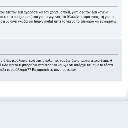
 είτε τον έχει αγοράσει και τον χρησιμοποιεί, γιατί δεν τον έχει κανένα
ι και το budget μου) και για το γεγονός ότι θέλω ένα μικρό ενισχυτή για το
ρεί να δίνει γκάζια για heavy metal πείτε το για να το τσεκάρω και ευχαριστώ
ου 6 δευτερόλεπτα, ενώ στις υπόλοιπες χορδές δεν υπάρχει τέτοιο θέμα. Η
δέα για το τι μπορεί να φταίει?? Δεν νομίζω ότι υπάρχει θέμα με τα τάστα
 φτιάξει το πρόβλημα?? Ευχαριστώ εκ των προτέρων.