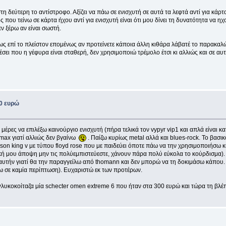
η δεύτερη το αντίστροφο. Αξίζει να πάω σε ενισχυτή σε αυτά τα λεφτά αντί για κάρ
ος που τείνω σε κάρτα ήχου αντί για ενισχυτή είναι ότι μου δίνει τη δυνατότητα 
ν ξέρω αν είναι σωστή.
ς επί το πλείστον επομένως αν προτείνετε κάποια άλλη κιθάρα λάβατέ το παρακαλώ 
έσει που η γέφυρα είναι σταθερή, δεν χρησιμοποιώ τρέμολο έτσι κι αλλιώς και σε αυτ
00 ευρώ
ρες να επιλέξω καινούργιο ενισχυτή (πήρα τελικά τον vypyr vip1 και απλά είναι κα
 max γιατί αλλιώς δεν βγαίνω
. Παίζω κυρίως metal αλλά και blues-rock. Το βασικό
 jackson king v με τύπου floyd rose που με παιδεύει όποτε πάω να την χρησιμοποιήσ
πική μου άποψη μην τις πολύεμπιστεύεστε, χάνουν πάρα πολύ εύκολα το κούρδισμα)
αυτήν γιατί θα την παραγγείλω από thomann και δεν μπορώ να τη δοκιμάσω κάπου. 
σω σε καμία περίπτωση). Ευχαριστώ εκ των προτέρων.
νο γλυκοκοίταζα μία schecter omen extreme 6 που ήταν στα 300 ευρώ και τώρα τη βλέ