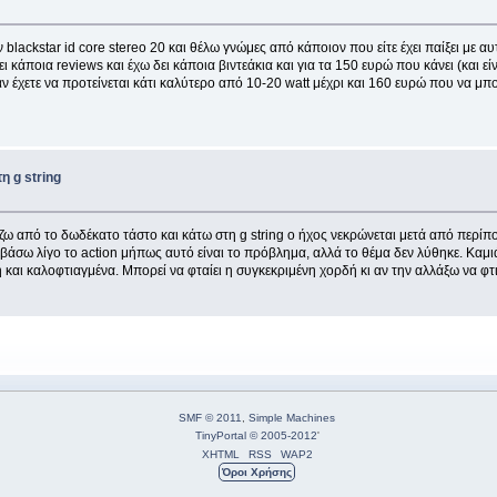
lackstar id core stereo 20 και θέλω γνώμες από κάποιον που είτε έχει παίξει με αυτόν
άποια reviews και έχω δει κάποια βιντεάκια και για τα 150 ευρώ που κάνει (και είνα
, αν έχετε να προτείνεται κάτι καλύτερο από 10-20 watt μέχρι και 160 ευρώ που να μπο
η g string
ίζω από το δωδέκατο τάστο και κάτω στη g string ο ήχος νεκρώνεται μετά από περίπ
βάσω λίγο το action μήπως αυτό είναι το πρόβλημα, αλλά το θέμα δεν λύθηκε. Καμιά ι
αση και καλοφτιαγμένα. Μπορεί να φταίει η συγκεκριμένη χορδή κι αν την αλλάξω να
SMF © 2011
,
Simple Machines
TinyPortal
© 2005-2012
'
XHTML
RSS
WAP2
Όροι Χρήσης