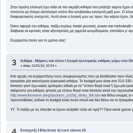
Στην πρώτη επιλογή έχω πάει σε πιο ακριβή κιθάρα πιο μπάτζετ κάρτα ήχου στ
στούντιο με έτοιμο εξοπλισμό οπότε δεν κουβαλάω ενισχυτή μαζί μου. Ο λόγ
διαφορετικούς ενισχυτές. Αυτή είναι η λογική μου ως προς την κάρτα ήχου, δε
Όσον αφορά την κιθάρα, παίζω κυρίως metal μουσική, power και melodeath ω
διάβασα σε κριτικές είναι αξιοπρεπείς με χαμηλά κουρδίσματα, επιπλέον μ' αρ
Ευχαριστώ πολύ για το χρόνο σας!
3
Κιθάρα - Μάρκες και τύποι
/
Αγορά ηλεκτρικής κιθάρας γύρω στα 3
«
στις:
21/01/16, 02:54 »
Κατ αρχάς να ευχαριστήσω τους συμφορουμίτες που με βοήθησαν πριν λίγες μέ
αγοράσει μία καινούργια ηλεκτρική κιθάρα. Το budget μου είναι στα 310-330
tremolo γιατί έχω κακές εμπειρίες ειδικά με τα "τύπου floyd rose"( έχω μία
σκέφτεστε για κιθάρες φτηνές με τύπου floyd rose tremolo κατά την προσω
http://www.thomann.de/gr/jackson_js32tq_dinky_tbk.htm
και θέλω γνώμες γι 
προυποθέσεις (ειδικά το budget είναι πολύ στενό και δεν θέλω να το ξεπερά
Υ.Γ. Τι παίζει με τις shecter κι έχουν αυξηθεί τόσο σε τιμή?? Πριν κανά χρό
4
Ενισχυτές
/
Blackstar id core stereo 20