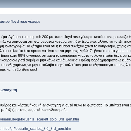
τύπου floyd rose γέφυρα
η ημέρα. Αγόρασα μία esp mh 200 με τύπου floyd rose γέφυρα, ωστόσο αντιμετωπίζω
λπίζω να φαίνονται στη φωτογραφία καθαρά γιατί δεν ξέρω πως αλλιώς να το εξηγήσ
ρη φωτογραφία. Το ζήτημα είναι ότι η κιθάρα συνέχεια χάνει το κούρδισμα, χωρίς ν
ά μου είπε ότι έτσι πρέπει να είναι και να μην ασχοληθώ. Σε βιντεάκια στο youtube π
. Είμαι κατά 99% σίγουρος ότι χάνει το κούρδισμα γι αυτό το λόγο επειδή δεν είναι 
την κουρδίσω γιατί φοβάμαι μην κάνω καμιά βλακεία. Πρώτη φορά χρησιμοποιώ κιθάρ
ο και ενδεχομένως να μην κατάλαβα κι εγώ καλά όταν μου τα εξηγούσε για το πως λει
σας και τη βοήθειά σας!
υ/ενισχυτή
ρας και κάρτας ήχου (ή ενισχυτή??) γι αυτό θέλω τα φώτα σας. Το μπάτζετ είναι σ
το μπάτζετ) με τους παρακάτω συνδυασμούς.
homann.de/gr/focusrite_scarlett_solo_3rd_gen.htm
nn.de/gr/focusrite_scarlett_8i6_3rd_gen.htm