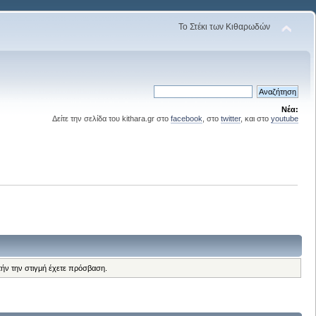
Το Στέκι των Κιθαρωδών
Νέα:
Δείτε την σελίδα του kithara.gr στο
facebook
, στο
twitter
, και στο
youtube
τήν την στιγμή έχετε πρόσβαση.