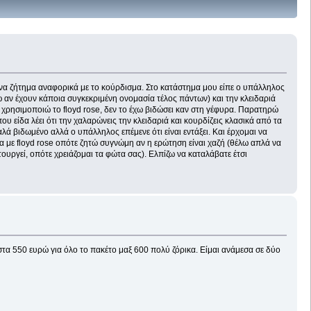
 ένα ζήτημα αναφορικά με το κούρδισμα. Στο κατάστημα μου είπε ο υπάλληλος
ω αν έχουν κάποια συγκεκριμένη ονομασία τέλος πάντων) και την κλειδαριά
α χρησιμοποιώ το floyd rose, δεν το έχω βιδώσει καν στη γέφυρα. Παρατηρώ
ου είδα λέει ότι την χαλαρώνεις την κλειδαριά και κουρδίζεις κλασικά από τα
καλά βιδωμένο αλλά ο υπάλληλος επέμενε ότι είναι εντάξει. Και έρχομαι να
α με floyd rose οπότε ζητώ συγνώμη αν η ερώτηση είναι χαζή (θέλω απλά να
τουργεί, οπότε χρειάζομαι τα φώτα σας). Ελπίζω να καταλάβατε έτσι
τα 550 ευρώ για όλο το πακέτο μαξ 600 πολύ ζόρικα. Είμαι ανάμεσα σε δύο