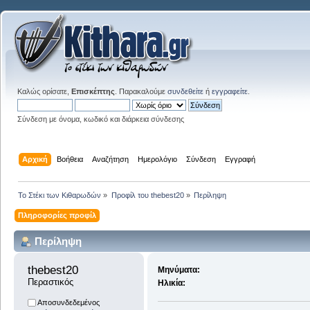
Καλώς ορίσατε,
Επισκέπτης
. Παρακαλούμε
συνδεθείτε
ή
εγγραφείτε
.
Σύνδεση με όνομα, κωδικό και διάρκεια σύνδεσης
Αρχική
Βοήθεια
Αναζήτηση
Ημερολόγιο
Σύνδεση
Εγγραφή
Το Στέκι των Κιθαρωδών
»
Προφίλ του thebest20
»
Περίληψη
Πληροφορίες προφίλ
Περίληψη
thebest20 
Μηνύματα:
Περαστικός
Ηλικία:
Αποσυνδεδεμένος