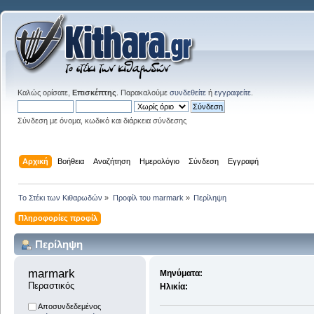
Καλώς ορίσατε,
Επισκέπτης
. Παρακαλούμε
συνδεθείτε
ή
εγγραφείτε
.
Σύνδεση με όνομα, κωδικό και διάρκεια σύνδεσης
Αρχική
Βοήθεια
Αναζήτηση
Ημερολόγιο
Σύνδεση
Εγγραφή
Το Στέκι των Κιθαρωδών
»
Προφίλ του marmark
»
Περίληψη
Πληροφορίες προφίλ
Περίληψη
marmark 
Μηνύματα:
Περαστικός
Ηλικία:
Αποσυνδεδεμένος