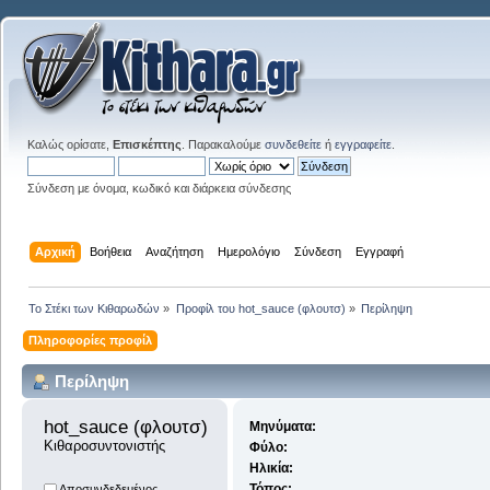
Καλώς ορίσατε,
Επισκέπτης
. Παρακαλούμε
συνδεθείτε
ή
εγγραφείτε
.
Σύνδεση με όνομα, κωδικό και διάρκεια σύνδεσης
Αρχική
Βοήθεια
Αναζήτηση
Ημερολόγιο
Σύνδεση
Εγγραφή
Το Στέκι των Κιθαρωδών
»
Προφίλ του hot_sauce (φλουτσ)
»
Περίληψη
Πληροφορίες προφίλ
Περίληψη
hot_sauce (φλουτσ) 
Μηνύματα:
Κιθαροσυντονιστής
Φύλο:
Ηλικία:
Τόπος:
Αποσυνδεδεμένος