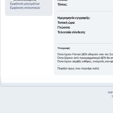
Εμφάνιση μηνυμάτων
Τόπος:
Εμφάνιση στατιστικών
Ημερομηνία εγγραφής:
Τοπική ώρα:
Γλώσσα:
Τελευταία σύνδεση:
Υπογραφή:
Όσοι έχουν Ferrari ΔΕΝ οδηγούν σαν τον Σ
Όσοι ξέρουν από προγραμματισμό ΔΕΝ θα απο
Όσοι έχουν ακριβές κιθάρες, ενισχυτές και ε
...
Πειράζει όμως που περνάμε καλά;
SMF
T