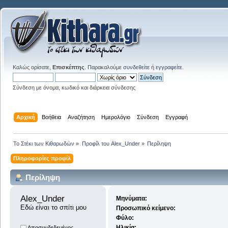
Καλώς ορίσατε,
Επισκέπτης
. Παρακαλούμε
συνδεθείτε
ή
εγγραφείτε
.
Σύνδεση με όνομα, κωδικό και διάρκεια σύνδεσης
Αρχική
Βοήθεια
Αναζήτηση
Ημερολόγιο
Σύνδεση
Εγγραφή
Το Στέκι των Κιθαρωδών
»
Προφίλ του Alex_Under
»
Περίληψη
Πληροφορίες προφίλ
Περίληψη
Alex_Under 
Μηνύματα:
Εδώ είναι το σπίτι μου
Προσωπικό κείμενο:
Φύλο:
Ηλικία:
Αποσυνδεδεμένος