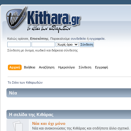
Καλώς ορίσατε,
Επισκέπτης
. Παρακαλούμε
συνδεθείτε
ή
εγγραφείτε
.
Σύνδεση με όνομα, κωδικό και διάρκεια σύνδεσης
Αρχική
Βοήθεια
Αναζήτηση
Ημερολόγιο
Σύνδεση
Εγγραφή
Το Στέκι των Κιθαρωδών
Νέα
Η σελίδα της Κιθάρας
Νέα και όχι μόνο
Νέα και ανακοινώσεις της Κιθάρας και οτιδήποτε άλλο σχετικό.