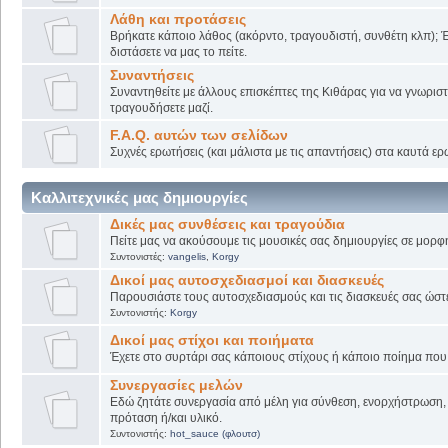
Λάθη και προτάσεις
Βρήκατε κάποιο λάθος (ακόρντο, τραγουδιστή, συνθέτη κλπ); Έ
διστάσετε να μας το πείτε.
Συναντήσεις
Συναντηθείτε με άλλους επισκέπτες της Κιθάρας για να γνωριστε
τραγουδήσετε μαζί.
F.A.Q. αυτών των σελίδων
Συχνές ερωτήσεις (και μάλιστα με τις απαντήσεις) στα καυτά ερ
Καλλιτεχνικές μας δημιουργίες
Δικές μας συνθέσεις και τραγούδια
Πείτε μας να ακούσουμε τις μουσικές σας δημιουργίες σε μορφή
Συντονιστές:
vangelis
,
Korgy
Δικοί μας αυτοσχεδιασμοί και διασκευές
Παρουσιάστε τους αυτοσχεδιασμούς και τις διασκευές σας ώστε ν
Συντονιστής:
Korgy
Δικοί μας στίχοι και ποιήματα
Έχετε στο συρτάρι σας κάποιους στίχους ή κάποιο ποίημα που γ
Συνεργασίες μελών
Εδώ ζητάτε συνεργασία από μέλη για σύνθεση, ενορχήστρωση, 
πρόταση ή/και υλικό.
Συντονιστής:
hot_sauce (φλουτσ)