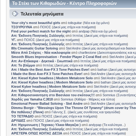
Το Στέκι των Κιθαρωδών - Κέντρο Πληροφοριών
Τελευταία μηνύματα
Your city's most beautiful girls
από
tolisguitar
(
Νέα και όχι μόνο
)
ΤΣΟΥΡΟΥΝΑ
από
ΠΟΙΟΣ
(
Δικοί μας στίχοι και ποιήματα
)
Find your perfect match for the night
από
andpap
(
Νέα και όχι μόνο
)
Απ: Έκδοση Ποιητικής Συλλογής
από
Ιππέας
(
Δικοί μας στίχοι και ποιήματα
)
ΥΓ.
από
ΠΟΙΟΣ
(
Δικοί μας στίχοι και ποιήματα
)
Απ: Έκδοση Ποιητικής Συλλογής
από
Ιππέας
(
Δικοί μας στίχοι και ποιήματα
)
80s Cinematic Guitar Soloing
από
Stel Andre
(
Δικοί μας αυτοσχεδιασμοί και διασκε
Μέσα Από Στάχτες - Νέα κυκλοφορία
από
charllestone
(
Δισκοπαρουσιάσεις και κρ
Smooth Blues Improvisation - Fender Player 2 Coral Red
από
Stel Andre
(
Δικοί 
Απ: Αν-Επίκαιρα - Δηκτικά - Σκωπτικά
από
Ιππέας
(
Δικοί μας στίχοι και ποιήματα
)
Απ: Το βλέμμα
από
Ιππέας
(
Δικοί μας στίχοι και ποιήματα
)
Απ: I Made the Best Axe-FX 3 Tone Patches Ever!
από
bathan
(
Δικοί μας αυτοσχε
I Made the Best Axe-FX 3 Tone Patches Ever!
από
Stel Andre
(
Δικοί μας αυτοσχεδ
Απ: Kiesel Kyber headless | Modern Metalcore Solo
από
Stel Andre
(
Δικοί μας αυ
Απ: Kiesel Kyber headless | Modern Metalcore Solo
από
bathan
(
Δικοί μας αυτοσ
Kiesel Kyber headless | Modern Metalcore Solo
από
Stel Andre
(
Δικοί μας αυτοσχ
Απ: Έκδοση Ποιητικής Συλλογής
από
Ιππέας
(
Δικοί μας στίχοι και ποιήματα
)
Απ: Κιθαροσυναντηση στο Βασιλειο του σκότους!!!
από
Somnius
(
Συναντήσεις
Χορδές για Yamaha CJ818
από
Somnius
(
Κιθάρα - Μάρκες και τύποι
)
Emotional Power Ballad Soloing - Stel Andre
από
Stel Andre
(
Δικοί μας αυτοσχεδ
Dimmu Borgir - "Blessings Upon The Throne Of Tyranny" (drum cover by The
Θα πεθάνεις! (Πανκ)
από
Γιάννης Σ.
(
Δικές μας συνθέσεις και τραγούδια
)
ΤΟ ΤΕΤΡΑΔΙΟ
από
ΠΟΙΟΣ
(
Δικοί μας στίχοι και ποιήματα
)
ΔΡΥΙΔΕΣ
από
ΠΟΙΟΣ
(
Δικοί μας στίχοι και ποιήματα
)
Απ: Ηχομονωση ( Τεχνικες-Υλικα-Μαγαζια )
από
andypap
(
Τα καλύτερα...
)
Απ: Έκδοση Ποιητικής Συλλογής
από
Ιππέας
(
Δικοί μας στίχοι και ποιήματα
)
ΑΡΙΣΤΕΡΑ ΟΠΩΣ ΚΟΙΤΑΣ ΔΕΞΙΑ
από
ΠΟΙΟΣ
(
Δικοί μας στίχοι και ποιήματα
)