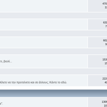
470
3
63
7
60
9
153
, βιολί...
1
222
έλετε να την προτείνετε και σε άλλους; Κάντε το εδώ.
4
130
ε".
10