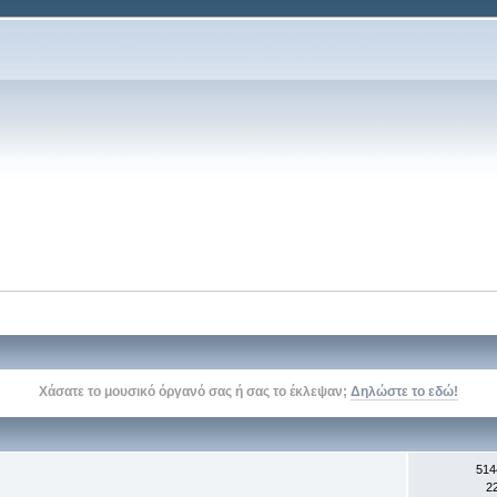
Δείτε την σελίδα του kithara.gr στο
facebook
, στο
twitter
, και στο
youtube
514
2