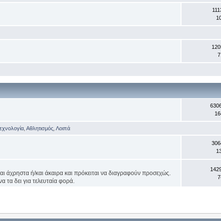
111
1
120
7
630
16
Τεχνολογία
,
Αθλητισμός
,
Λοιπά
306
1
142
ναι άχρηστα ή/και άκαιρα και πρόκειται να διαγραφούν προσεχώς.
7
α τα δει για τελευταία φορά.