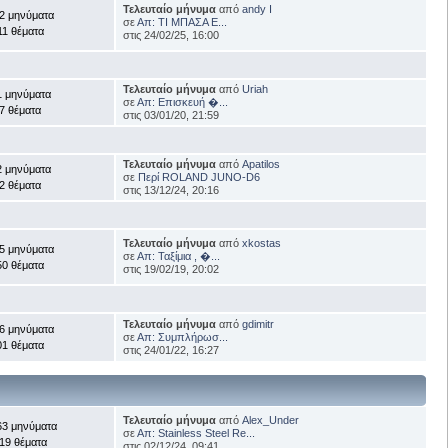
Τελευταίο μήνυμα
από
andy I
2 μηνύματα
σε
Απ: ΤΙ ΜΠΑΣΑ Ε...
11 θέματα
στις 24/02/25, 16:00
Τελευταίο μήνυμα
από
Uriah
1 μηνύματα
σε
Απ: Επισκευή �...
7 θέματα
στις 03/01/20, 21:59
Τελευταίο μήνυμα
από
Apatilos
2 μηνύματα
σε
Περί ROLAND JUNO-D6
2 θέματα
στις 13/12/24, 20:16
Τελευταίο μήνυμα
από
xkostas
5 μηνύματα
σε
Απ: Ταξίμια , �...
50 θέματα
στις 19/02/19, 20:02
Τελευταίο μήνυμα
από
gdimitr
6 μηνύματα
σε
Απ: Συμπλήρωσ...
01 θέματα
στις 24/01/22, 16:27
Τελευταίο μήνυμα
από
Alex_Under
63 μηνύματα
σε
Απ: Stainless Steel Re...
19 θέματα
στις 02/12/24, 09:41