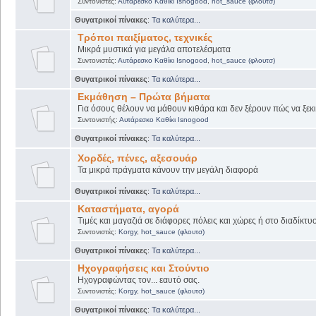
Συντονιστές:
Αυτάρεσκο Καθίκι Isnogood
,
hot_sauce (φλουτσ)
Θυγατρικοί πίνακες
:
Τα καλύτερα...
Τρόποι παιξίματος, τεχνικές
Μικρά μυστικά για μεγάλα αποτελέσματα
Συντονιστές:
Αυτάρεσκο Καθίκι Isnogood
,
hot_sauce (φλουτσ)
Θυγατρικοί πίνακες
:
Τα καλύτερα...
Εκμάθηση – Πρώτα βήματα
Για όσους θέλουν να μάθουν κιθάρα και δεν ξέρουν πώς να ξεκι
Συντονιστής:
Αυτάρεσκο Καθίκι Isnogood
Θυγατρικοί πίνακες
:
Τα καλύτερα...
Χορδές, πένες, αξεσουάρ
Τα μικρά πράγματα κάνουν την μεγάλη διαφορά
Θυγατρικοί πίνακες
:
Τα καλύτερα...
Καταστήματα, αγορά
Τιμές και μαγαζιά σε διάφορες πόλεις και χώρες ή στο διαδίκτυ
Συντονιστές:
Korgy
,
hot_sauce (φλουτσ)
Θυγατρικοί πίνακες
:
Τα καλύτερα...
Ηχογραφήσεις και Στούντιο
Ηχογραφώντας τον... εαυτό σας.
Συντονιστές:
Korgy
,
hot_sauce (φλουτσ)
Θυγατρικοί πίνακες
:
Τα καλύτερα...