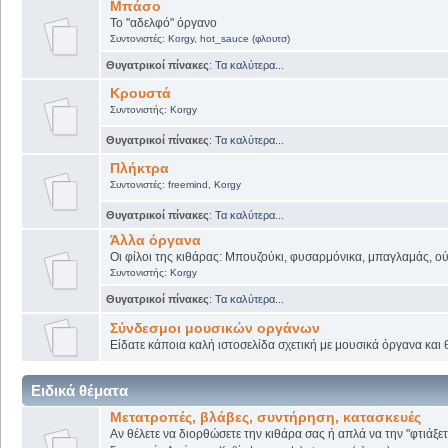
Μπάσο
Το "αδελφό" όργανο
Συντονιστές:
Korgy
,
hot_sauce (φλουτσ)
Θυγατρικοί πίνακες
:
Τα καλύτερα...
Κρουστά
Συντονιστής:
Korgy
Θυγατρικοί πίνακες
:
Τα καλύτερα...
Πλήκτρα
Συντονιστές:
freemind
,
Korgy
Θυγατρικοί πίνακες
:
Τα καλύτερα...
Άλλα όργανα
Οι φίλοι της κιθάρας: Μπουζούκι, φυσαρμόνικα, μπαγλαμάς, ούτι
Συντονιστής:
Korgy
Θυγατρικοί πίνακες
:
Τα καλύτερα...
Σύνδεσμοι μουσικών οργάνων
Είδατε κάποια καλή ιστοσελίδα σχετική με μουσικά όργανα και θ
Ειδικά θέματα
Μετατροπές, βλάβες, συντήρηση, κατασκευές
Αν θέλετε να διορθώσετε την κιθάρα σας ή απλά να την "φτιάξετ