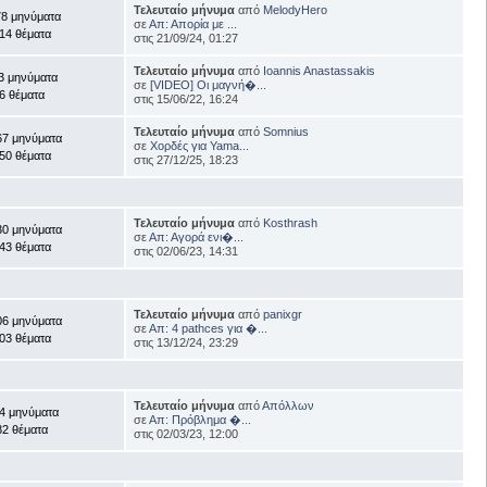
Τελευταίο μήνυμα
από
MelodyHero
78 μηνύματα
σε
Απ: Απορία με ...
14 θέματα
στις 21/09/24, 01:27
Τελευταίο μήνυμα
από
Ioannis Anastassakis
3 μηνύματα
σε
[VIDEO] Οι μαγνή�...
6 θέματα
στις 15/06/22, 16:24
Τελευταίο μήνυμα
από
Somnius
67 μηνύματα
σε
Χορδές για Yama...
50 θέματα
στις 27/12/25, 18:23
Τελευταίο μήνυμα
από
Kosthrash
30 μηνύματα
σε
Απ: Αγορά ενι�...
43 θέματα
στις 02/06/23, 14:31
Τελευταίο μήνυμα
από
panixgr
06 μηνύματα
σε
Απ: 4 pathces για �...
03 θέματα
στις 13/12/24, 23:29
Τελευταίο μήνυμα
από
Απόλλων
4 μηνύματα
σε
Απ: Πρόβλημα �...
82 θέματα
στις 02/03/23, 12:00