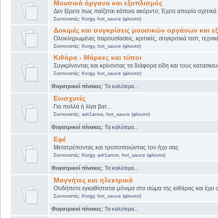
Μουσικά όργανα και εξοπλισμός
Δεν ξέρετε πως παίζεται κάποιο ακόρντο; Έχετε απορία σχετικ
Συντονιστές:
Korgy
,
hot_sauce (φλουτσ)
Δοκιμές και συγκρίσεις μουσικών οργάνων και ε
Ολοκληρωμένες παρουσίασεις, κριτικές, συγκριτικά τεστ, τεχνικ
Συντονιστές:
Korgy
,
hot_sauce (φλουτσ)
Κιθάρα - Μάρκες και τύποι
Συγκρίνοντας και κρίνοντας τα διάφορα είδη και τους κατασκευ
Συντονιστές:
Korgy
,
hot_sauce (φλουτσ)
Θυγατρικοί πίνακες
:
Τα καλύτερα...
Ενισχυτές
Για πολλά ή λίγα βατ...
Συντονιστές:
adr1anos
,
hot_sauce (φλουτσ)
Θυγατρικοί πίνακες
:
Τα καλύτερα...
Εφέ
Μετατρέποντας και τροποποιώντας τον ήχο σας
Συντονιστές:
Korgy
,
adr1anos
,
hot_sauce (φλουτσ)
Θυγατρικοί πίνακες
:
Τα καλύτερα...
Μαγνήτες και ηλεκτρικά
Οτιδήποτε εγκαθίσταται μόνιμα στο σώμα της κιθάρας και έχει 
Συντονιστές:
Korgy
,
hot_sauce (φλουτσ)
Θυγατρικοί πίνακες
:
Τα καλύτερα...