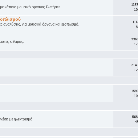
115
ά με κάποιο μουσικό όργανο; Ρωτήστε.
10
ξοπλισμού
111
ές αναλύσεις, για μουσικά όργανα και εξοπλισμό.
8
336
αστές κιθάρας.
17
214
12
159
10
568
σχέση με ηλεκτρισμό
4