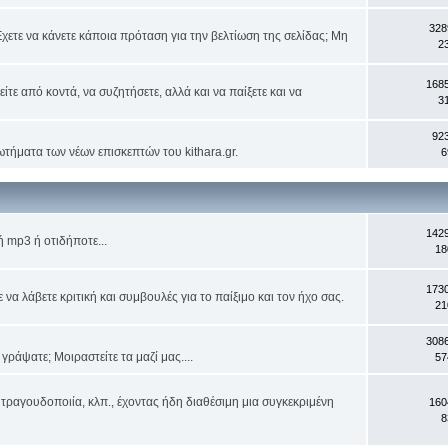
328
χετε να κάνετε κάποια πρόταση για την βελτίωση της σελίδας; Μη
2
168
ίτε από κοντά, να συζητήσετε, αλλά και να παίξετε και να
3
92
ωτήματα των νέων επισκεπτών του kithara.gr.
6
142
 mp3 ή οτιδήποτε...
18
173
α λάβετε κριτική και συμβουλές για το παίξιμο και τον ήχο σας.
21
308
ράψατε; Μοιραστείτε τα μαζί μας....
57
τραγουδοποιία, κλπ., έχοντας ήδη διαθέσιμη μια συγκεκριμένη
160
8