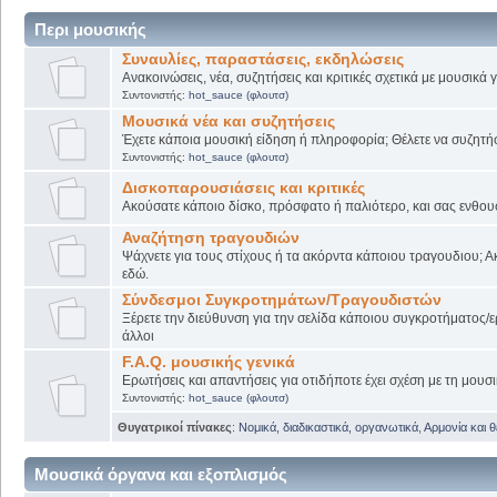
Περι μουσικής
Συναυλίες, παραστάσεις, εκδηλώσεις
Ανακοινώσεις, νέα, συζητήσεις και κριτικές σχετικά με μουσικά
Συντονιστής:
hot_sauce (φλουτσ)
Μουσικά νέα και συζητήσεις
Έχετε κάποια μουσική είδηση ή πληροφορία; Θέλετε να συζητήσε
Συντονιστής:
hot_sauce (φλουτσ)
Δισκοπαρουσιάσεις και κριτικές
Ακούσατε κάποιο δίσκο, πρόσφατο ή παλιότερο, και σας ενθουσί
Αναζήτηση τραγουδιών
Ψάχνετε για τους στίχους ή τα ακόρντα κάποιου τραγουδιου; Α
εδώ.
Σύνδεσμοι Συγκροτημάτων/Τραγουδιστών
Ξέρετε την διεύθυνση για την σελίδα κάποιου συγκροτήματος/ε
άλλοι
F.A.Q. μουσικής γενικά
Ερωτήσεις και απαντήσεις για οτιδήποτε έχει σχέση με τη μουσι
Συντονιστής:
hot_sauce (φλουτσ)
Θυγατρικοί πίνακες
:
Νομικά, διαδικαστικά, οργανωτικά
,
Αρμονία και 
Μουσικά όργανα και εξοπλισμός