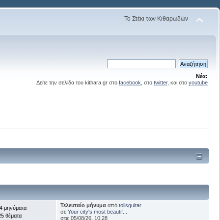
Το Στέκι των Κιθαρωδών
Νέα:
Δείτε την σελίδα του kithara.gr στο
facebook
, στο
twitter
, και στο
youtube
Τελευταίο μήνυμα
από
tolisguitar
4 μηνύματα
σε
Your city's most beautif...
25 θέματα
στις 05/08/26, 10:28