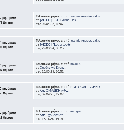
Τελευταίο μήνυμα
από
Ioannis Anastassakis
7 μηνύματα
σε
[VIDEO] EGC Guitar Tips ...
71 θέματα
στις 04/04/22, 15:07
Τελευταίο μήνυμα
από
Ioannis Anastassakis
4 μηνύματα
σε
[VIDEO] Πως μπορ�...
97 θέματα
στις 27/06/24, 08:25
Τελευταίο μήνυμα
από
nikod90
4 μηνύματα
σε
Χορδες για Drop...
04 θέματα
στις 20/03/23, 10:52
Τελευταίο μήνυμα
από
RORY GALLAGHER
2 μηνύματα
σε
Απ: ΟΜΑΔΙΚΗ Α�...
55 θέματα
στις 07/09/21, 12:07
Τελευταίο μήνυμα
από
andypap
7 μηνύματα
σε
Απ: Ηχομονωση...
25 θέματα
στις 13/11/25, 14:01