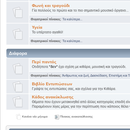
Φωνή και τραγούδι
Γία πολλούς το πρώτο και το πιο σημαντικό μουσικό όργανο...
Θυγατρικοί πίνακες
:
Τα καλύτερα...
Υγεία
Το υπέρτατο αγαθό!
Θυγατρικοί πίνακες
:
Τα καλύτερα...
Διάφορα
Περί παντός
Οτιδήποτε
*δεν*
έχει σχέση με κιθάρα, μουσική και τραγούδι.
Θυγατρικοί πίνακες
:
Άνθρωπος και ζωή
,
Διασκέδαση
,
Επιστήμη και 
Βιβλίο Εντυπώσεων
Γράψτε τις εντυπώσεις σας, και σχόλια για την Κιθάρα.
Κάδος ανακύκλωσης
Θέματα που έχουν μετακινηθεί από άλλες κατηγορίες επειδή εί
Παραμένουν λίγες μέρες για την περίπτωση που κάποιος θέλει ν
Κανένα νέο μήνυμα
Πίνακας ανακατεύθυνσης