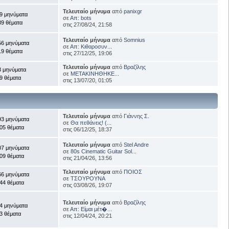
Τελευταίο μήνυμα
από
panixgr
9 μηνύματα
σε
Απ: bots
39 θέματα
στις 27/08/24, 21:58
Τελευταίο μήνυμα
από
Somnius
56 μηνύματα
σε
Απ: Κιθαροσυν...
19 θέματα
στις 27/12/25, 19:06
Τελευταίο μήνυμα
από
Βραζίλης
3 μηνύματα
σε
ΜΕΤΑΚΙΝΗΘΗΚΕ...
9 θέματα
στις 13/07/20, 01:05
Τελευταίο μήνυμα
από
Γιάννης Σ.
93 μηνύματα
σε
Θα πεθάνεις! (...
05 θέματα
στις 06/12/25, 18:37
Τελευταίο μήνυμα
από
Stel Andre
07 μηνύματα
σε
80s Cinematic Guitar Sol...
09 θέματα
στις 21/04/26, 13:56
Τελευταίο μήνυμα
από
ΠΟΙΟΣ
66 μηνύματα
σε
ΤΣΟΥΡΟΥΝΑ
44 θέματα
στις 03/08/26, 19:07
Τελευταίο μήνυμα
από
Βραζίλης
4 μηνύματα
σε
Απ: Είμαι μέτ�...
3 θέματα
στις 12/04/24, 20:21