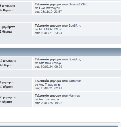
Τελευταίο μήνυμα
από
Dimitris12345
3 μηνύματα
σε
Πως να τραγου...
09 θέματα
στις 23/11/19, 21:57
Τελευταίο μήνυμα
από
Βραζίλης
5 μηνύματα
σε
ΜΕΤΑΚΙΝΗΘΗΚΕ...
1 θέματα
στις 10/09/21, 23:24
Τελευταίο μήνυμα
από
Βραζίλης
62 μηνύματα
σε
Απ: ποια κατα�...
46 θέματα
στις 30/01/24, 09:29
Τελευταίο μήνυμα
από
xartaetos
4 μηνύματα
σε
Απ: Τι μας τη �...
39 θέματα
στις 13/01/21, 02:41
Τελευταίο μήνυμα
από
Mamres
96 μηνύματα
σε
Απ: Γεια σας π...
4 θέματα
στις 20/09/25, 19:22