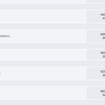
442
4
639
νήσουν...
5
302
2
522
ο
3
661
5