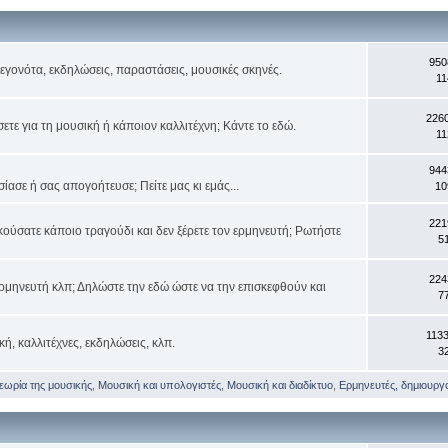
950
 γεγονότα, εκδηλώσεις, παραστάσεις, μουσικές σκηνές.
11
226
τε για τη μουσική ή κάποιον καλλιτέχνη; Κάντε το εδώ.
11
944
ασε ή σας απογοήτευσε; Πείτε μας κι εμάς...
10
221
κούσατε κάποιο τραγούδι και δεν ξέρετε τον ερμηνευτή; Ρωτήστε
5
224
ρμηνευτή κλπ; Δηλώστε την εδώ ώστε να την επισκεφθούν και
7
113
κή, καλλιτέχνες, εκδηλώσεις, κλπ.
3
θεωρία της μουσικής
,
Μουσική και υπολογιστές
,
Μουσική και διαδίκτυο
,
Ερμηνευτές, δημιουργοί