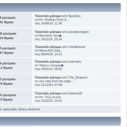
Τελευταίο μήνυμα
από
Βραζίλης
8 μηνύματα
σε
Απ: Rotting Christ & ...
41 θέματα
στις 16/08/24, 11:38
Τελευταίο μήνυμα
από
paradoxologos
00 μηνύματα
σε
Μουσικός Χρο�...
24 θέματα
στις 16/11/24, 19:24
Τελευταίο μήνυμα
από
charllestone
3 μηνύματα
σε
Μέσα Από Στάχ...
97 θέματα
στις 08/04/26, 14:41
Τελευταίο μήνυμα
από
marmark
9 μηνύματα
σε
Ψαχνω συγχορ�...
12 θέματα
στις 19/01/24, 00:52
Τελευταίο μήνυμα
από
The_Emperor
3 μηνύματα
σε
one step from the edge -...
78 θέματα
στις 21/12/24, 07:48
Τελευταίο μήνυμα
από
thebest20
30 μηνύματα
σε
Απ: Πώς να κατ...
23 θέματα
στις 21/02/23, 15:01
, τραγούδια, δίσκοι
,
Ακόρντα