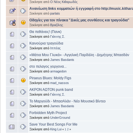
Ξεκίνησε από
Ο Νέος Κιθαρωδός
Ανανέωση links κομματιών ή εγγραφή στο http://music.kithara
Ξεκίνησε από
parlats
Οδηγίες για τον πίνακα "Δικές μας συνθέσεις και τραγούδια"
Ξεκίνησε από
Βραζίλης
Θα πεθάνεις! (Πανκ)
Ξεκίνησε από
Γιάννης Σ.
Καινούρια τραγούδια
Ξεκίνησε από
Ιππέας
«Μάτια Μου Γλυκά» - Αγγελική Παρδάλη - Δημήτρης Μπασδάν
Ξεκίνησε από
James Basdanis
στο πελαγος γοργονα...
Ξεκίνησε από
armagedon
Piraeus Blues: Moldy Figs
Ξεκίνησε από
mad_nassos
ΑΚΡΟΝ ΑΩΤΟΝ punk band
Ξεκίνησε από
Γιάννης Σ.
Το Μαργούδι - ΜπασΑλάν - Νέο Μουσικό Βίντεο
Ξεκίνησε από
James Basdanis
Forbidden Myth Project
Ξεκίνησε από
UnderGround
Save Your Best Songs For Me
Ξεκίνησε από
King Lui
«
1
2
»