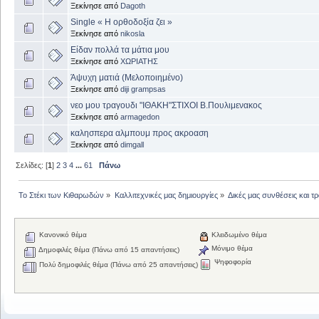
Ξεκίνησε από
Dagoth
Single « Η ορθοδοξία ζει »
Ξεκίνησε από
nikosla
Είδαν πολλά τα μάτια μου
Ξεκίνησε από
ΧΩΡΙΑΤΗΣ
Άψυχη ματιά (Μελοποιημένο)
Ξεκίνησε από
diji grampsas
νεο μου τραγουδι "ΙΘΑΚΗ"ΣΤΙΧΟΙ Β.Πουλιμενακος
Ξεκίνησε από
armagedon
καλησπερα αλμπουμ προς ακροαση
Ξεκίνησε από
dimgall
Σελίδες: [
1
]
2
3
4
...
61
Πάνω
Το Στέκι των Κιθαρωδών
»
Καλλιτεχνικές μας δημιουργίες
»
Δικές μας συνθέσεις και τ
Κανονικό θέμα
Κλειδωμένο θέμα
Μόνιμο θέμα
Δημοφιλές θέμα (Πάνω από 15 απαντήσεις)
Ψηφοφορία
Πολύ δημοφιλές θέμα (Πάνω από 25 απαντήσεις)