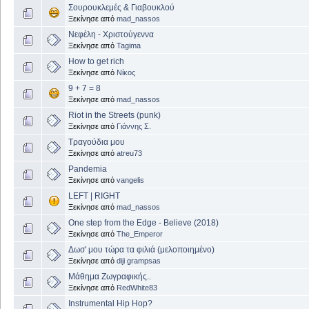
Σουρουκλεμές & Γιαβουκλού
Ξεκίνησε από
mad_nassos
Νεφέλη - Χριστούγεννα
Ξεκίνησε από
Tagima
How to get rich
Ξεκίνησε από
Νίκος
9 + 7 = 8
Ξεκίνησε από
mad_nassos
Riot in the Streets (punk)
Ξεκίνησε από
Γιάννης Σ.
Τραγούδια μου
Ξεκίνησε από
atreu73
Pandemia
Ξεκίνησε από
vangelis
LEFT | RIGHT
Ξεκίνησε από
mad_nassos
One step from the Edge - Believe (2018)
Ξεκίνησε από
The_Emperor
Δωσ' μου τώρα τα φιλιά (μελοποιημένο)
Ξεκίνησε από
diji grampsas
Μάθημα Ζωγραφικής..
Ξεκίνησε από
RedWhite83
Instrumental Hip Hop?