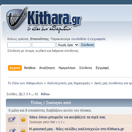
Καλώς ορίσατε,
Επισκέπτης
. Παρακαλούμε
συνδεθείτε
ή
εγγραφείτε
.
Σύνδεση με όνομα, κωδικό και διάρκεια σύνδεσης
Αρχική
Βοήθεια
Αναζήτηση
Ημερολόγιο
Σύνδεση
Εγγραφή
Το Στέκι των Κιθαρωδών
»
Καλλιτεχνικές μας δημιουργίες
»
Δικές μας συνθέσεις και τ
Σελίδες: [
1
]
2
3
4
...
61
Κάτω
Τίτλος
/
Ξεκίνησε από
0 μέλη και 8 επισκέπτες διαβάζουν αυτόν τον πίνακα.
Sites όπου μπορείτε να ανεβάζετε τα mp3 σας
Ξεκίνησε από
Yet!
«
1
2
»
Η μουσική μας - Νέες σελίδες καλλιτεχνών στο Kithara.gr