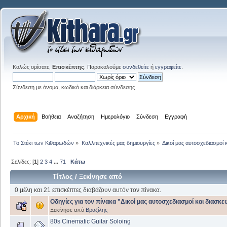
Καλώς ορίσατε,
Επισκέπτης
. Παρακαλούμε
συνδεθείτε
ή
εγγραφείτε
.
Σύνδεση με όνομα, κωδικό και διάρκεια σύνδεσης
Αρχική
Βοήθεια
Αναζήτηση
Ημερολόγιο
Σύνδεση
Εγγραφή
Το Στέκι των Κιθαρωδών
»
Καλλιτεχνικές μας δημιουργίες
»
Δικοί μας αυτοσχεδιασμοί 
Σελίδες: [
1
]
2
3
4
...
71
Κάτω
Τίτλος
/
Ξεκίνησε από
0 μέλη και 21 επισκέπτες διαβάζουν αυτόν τον πίνακα.
Οδηγίες για τον πίνακα "Δικοί μας αυτοσχεδιασμοί και διασκε
Ξεκίνησε από
Βραζίλης
80s Cinematic Guitar Soloing