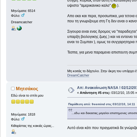
στιγμη. Κυριως οταν αυτη η καταλληλη στιγ
υψιστο "αμερικανικο καλο"
).
Μηνύματα: 6514
Απο εκει και περα, προσωπικα, μια τετοια
Φύλο:
που τη γνωριζουμε στη Γη δεν ειναι ο κανο
Dreamcatcher
Σιγουρα ειναι ενας δρομος να "παραδεχτει
υπαρξη βιολογικης ζωης ) και να εντεινει
ειναι το Συμπαν ), ομως τα συγχαρητηρια 
Τεσπα, για μενα παραμενει απιστευτη συμπ
Μη κοιτάς το δάχτυλο. Στην άκρη του υπάρχει 
DreamCatcher
Απ: Ανακοίνωση NASA ! 02/12/201
Μητσάκος
«
Απάντηση #5 στις:
03/12/10, 15:05 »
Εδώ είναι το σπίτι μου
Παράθεση από: freemind στις 03/12/10, 14:11
...εδω και δεκαετιες μεγαλοι επιστημονες υποσ
Μηνύματα: 1818
Φύλο:
Κιθαρίστας της κακιάς ώρας...
Αυτό είναι κάτι που πραγματικά δε γνώριζ