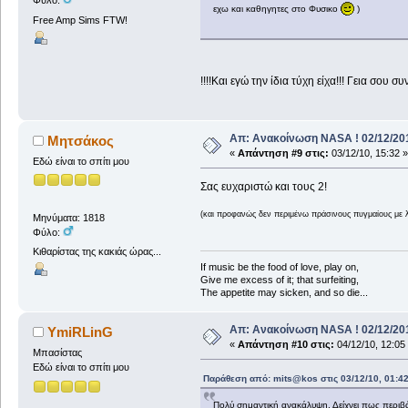
Φύλο:
εχω και καθηγητες στο Φυσικο
)
Free Amp Sims FTW!
!!!!Και εγώ την ίδια τύχη είχα!!! Γεια σου συ
Απ: Ανακοίνωση NASA ! 02/12/201
Μητσάκος
«
Απάντηση #9 στις:
03/12/10, 15:32 »
Εδώ είναι το σπίτι μου
Σας ευχαριστώ και τους 2!
(και προφανώς δεν περιμένω πράσινους πυγμαίους με 
Μηνύματα: 1818
Φύλο:
Κιθαρίστας της κακιάς ώρας...
If music be the food of love, play on,
Give me excess of it; that surfeiting,
The appetite may sicken, and so die...
Απ: Ανακοίνωση NASA ! 02/12/201
YmiRLinG
«
Απάντηση #10 στις:
04/12/10, 12:05
Μπασίστας
Εδώ είναι το σπίτι μου
Παράθεση από: mits@kos στις 03/12/10, 01:4
Πολύ σημαντική ανακάλυψη. Δείχνει πως περιβά