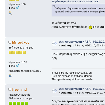
Παράθεση από: faser στις 02/12/10, 21:37
Μηνύματα: 136
Φύλο:
Δόθηκε στη δημοσιότητα η ανακοίνωση.. Δεν μι
αρσενικό εκτός από τα γνωστά 6 στοιχεία (άνθ
Το διάβασα και εγώ !
Αυτό αλλάζει τα πάντα όμως
Έρχονται
Απ: Ανακοίνωση NASA ! 02/12/201
Μητσάκος
«
Απάντηση #3 στις:
03/12/10, 01:42 »
Εδώ είναι το σπίτι μου
Πολύ σημαντική ανακάλυψη. Δείχνει πως π
Άρη...
Μηνύματα: 1818
Φύλο:
Κιθαρίστας της κακιάς ώρας...
If music be the food of love, play on,
Give me excess of it; that surfeiting,
The appetite may sicken, and so die...
Απ: Ανακοίνωση NASA ! 02/12/201
freemind
«
Απάντηση #4 στις:
03/12/10, 14:11 »
Κιθαροσυντονιστής
Εδώ είναι το σπίτι μου
Δε ξερω εαν ερχονται πολλες ανακαλυψεις