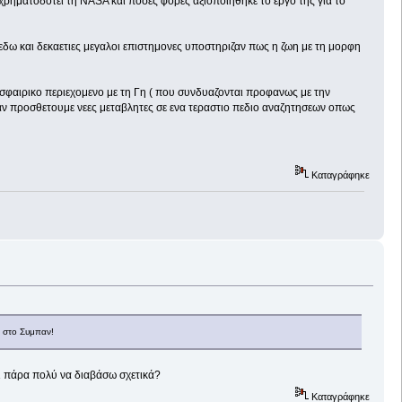
 χρηματοδοτει τη NASA και ποσες φορες αξιοποιηθηκε το εργο της για το
 εδω και δεκαετιες μεγαλοι επιστημονες υποστηριζαν πως η ζωη με τη μορφη
οσφαιρικο περιεχομενο με τη Γη ( που συνδυαζονται προφανως με την
εαν προσθετουμε νεες μεταβλητες σε ενα τεραστιο πεδιο αναζητησεων οπως
Καταγράφηκε
α στο Συμπαν!
αι πάρα πολύ να διαβάσω σχετικά?
Καταγράφηκε