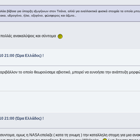
λάει βέβαια για ύπαρξη εξωγήινων στον Τιτάνα, αλλά για εναλλακτικά φυσικά στοιχεία τα οποία μ
ρακα, υδρογόνο, ήλιο, οξυγόνο, φώσφορος και άζωτο..
 πολλές ανακαλύψεις και σύντομα
0 21:00 (Ώρα Ελλάδος) !
εριβάλλον το οποίο θεωρούσαμε αβιοτικό, μπορεί να ευνοήσει την ανάπτυξη μορφών
0 21:00 (Ώρα Ελλάδος) !
 συντομα, ομως η NASA επελεξε ( κατα τη γνωμη ) την καταλληλη στιγμη για μια αν