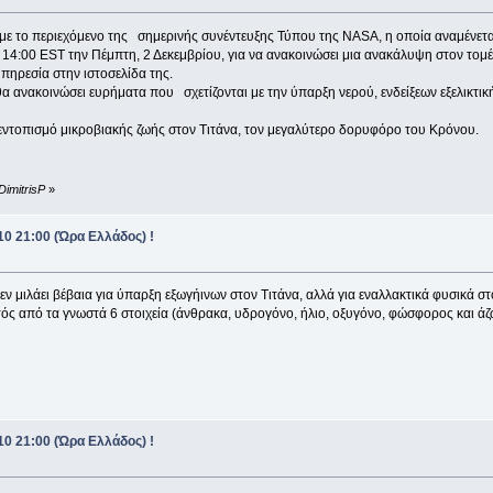
 με το περιεχόμενο της σημερινής συνέντευξης Τύπου της NASA, η οποία αναμένεται 
14:00 EST την Πέμπτη, 2 Δεκεμβρίου, για να ανακοινώσει μια ανακάλυψη στον τομέ
πηρεσία στην ιστοσελίδα της.
α ανακοινώσει ευρήματα που σχετίζονται με την ύπαρξη νερού, ενδείξεων εξελικτι
ν εντοπισμό μικροβιακής ζωής στον Τιτάνα, τον μεγαλύτερο δορυφόρο του Κρόνου.
DimitrisP
»
0 21:00 (Ώρα Ελλάδος) !
ν μιλάει βέβαια για ύπαρξη εξωγήινων στον Τιτάνα, αλλά για εναλλακτικά φυσικά 
τός από τα γνωστά 6 στοιχεία (άνθρακα, υδρογόνο, ήλιο, οξυγόνο, φώσφορος και άζ
0 21:00 (Ώρα Ελλάδος) !