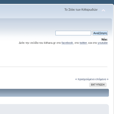
Το Στέκι των Κιθαρωδών
Νέα:
Δείτε την σελίδα του kithara.gr στο
facebook
, στο
twitter
, και στο
youtube
« προηγούμενο
επόμενο »
ΕΚΤΎΠΩΣΗ