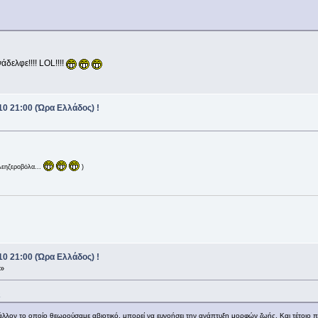
νάδελφε!!!! LOL!!!!
0 21:00 (Ώρα Ελλάδος) !
λεηζεροβόλα...
)
0 21:00 (Ώρα Ελλάδος) !
 »
2
λλον το οποίο θεωρούσαμε αβιοτικό, μπορεί να ευνοήσει την ανάπτυξη μορφών ζωής. Και τέτοιο π