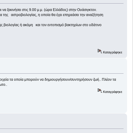
να ξεκινήσει στις 9.00 μ.μ. (ώρα Ελλάδος) στην Ουάσιγκτον.
α της αστροβιολογίας, η οποία θα έχει επηρεάσει την αναζήτηση
κής βιολογίας ή ακόμη και τον εντοπισμό βακτηρίων στο υδάτινο
Καταγράφηκε
στοιχεία τα οποία μπορούν να δημιουργήσουν/συντηρήσουν ζωή.. Πλέον τα
ωτο..
Καταγράφηκε