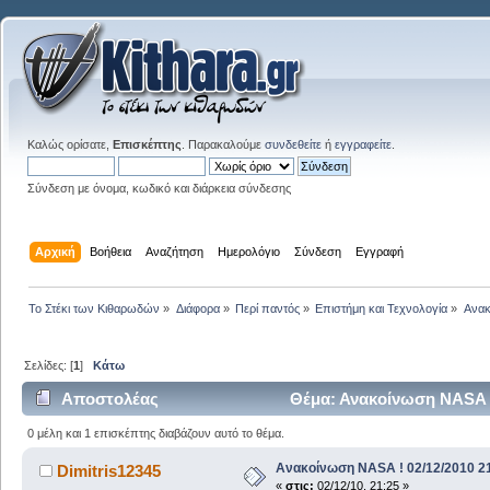
Καλώς ορίσατε,
Επισκέπτης
. Παρακαλούμε
συνδεθείτε
ή
εγγραφείτε
.
Σύνδεση με όνομα, κωδικό και διάρκεια σύνδεσης
Αρχική
Βοήθεια
Αναζήτηση
Ημερολόγιο
Σύνδεση
Εγγραφή
Το Στέκι των Κιθαρωδών
»
Διάφορα
»
Περί παντός
»
Επιστήμη και Τεχνολογία
»
Ανακ
Σελίδες: [
1
]
Κάτω
Αποστολέας
Θέμα: Ανακοίνωση NASA ! 
0 μέλη και 1 επισκέπτης διαβάζουν αυτό το θέμα.
Ανακοίνωση NASA ! 02/12/2010 21
Dimitris12345
«
στις:
02/12/10, 21:25 »