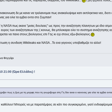
μη περιλαμβανει και τις παραξενες διαρροες του Wikileaks...
( μη ξεχνατε ποιος
 ανακοινωση δε με κανει να τρελαινομαι πως ανακαλυψαμε κατι εκπληκτικα νεο, διοτι
νας για ολα τα εμβια οντα στο Συμπαν!
" η NASA πως εκανε "μισες δουλειες" ως προς την αναζητηση πλανητων με ιδιο ατμ
 το ευρος των αναζητησεων της ( κοινως, θα μπλοκαρει ολο το συστημα αναζητησης 
πρεπει να πανε στους βιολογους επι Γης κι οχι στους εξω-βιολογους
τωση η συνδεση Wikileaks και NASA...Το ενα γεγονος υποβαθμιζει το αλλο!
ένα Φεγγάρι
0 21:00 (Ώρα Ελλάδος) !
τηριζαν πως η ζωη με τη μορφη που τη γνωριζουμε στη Γη δεν ειναι ο κανονας για ολα τα εμβια οντ
α καθόλου! Μπορείς να με παραπέμψεις σε κάτι πιο συγκεκριμένο, γιατί ενδιαφέρομ