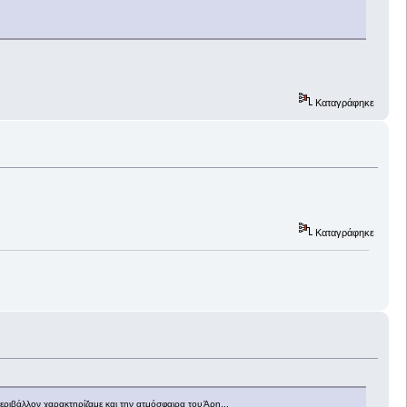
Καταγράφηκε
Καταγράφηκε
εριβάλλον χαρακτηρίζαμε και την ατμόσφαιρα του Άρη...