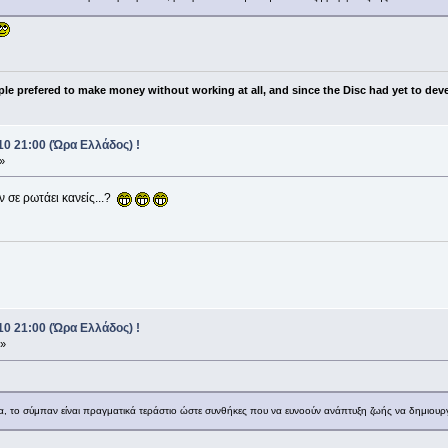
ple prefered to make money without working at all, and since the Disc had yet to deve
0 21:00 (Ώρα Ελλάδος) !
»
 σε ρωτάει κανείς...?
0 21:00 (Ώρα Ελλάδος) !
 »
ερα, το σύμπαν είναι πραγματικά τεράστιο ώστε συνθήκες που να ευνοούν ανάπτυξη ζωής να δημιου