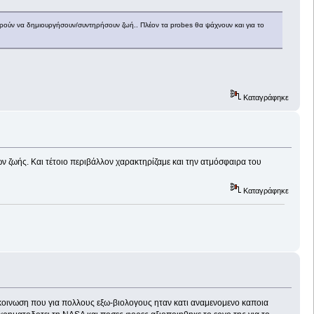
πορούν να δημιουργήσουν/συντηρήσουν ζωή.. Πλέον τα probes θα ψάχνουν και για το
Καταγράφηκε
 ζωής. Και τέτοιο περιβάλλον χαρακτηρίζαμε και την ατμόσφαιρα του
Καταγράφηκε
ακοινωση που για πολλους εξω-βιολογους ηταν κατι αναμενομενο καποια