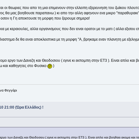
ται οι θεωριες που απο τη μια επιμενουν στην ελλειπη εξερευνηση του ζωϊκου πλουτ
γος θα μας βοηθουσε παραπανω ) κι απο την αλλη αφηνουν ενα μικρο "παραθυρακι"
 οσον η Γη αποκτουσε τη μορφη που ξερουμε σημερα!
 με κεραιουλες, αλλα οργανισμους που δεν ειναι ορατοι με το ματι ( αλλα εξισου 
αστημα δε θα ειναι αποκλειστικα με τη μορφη "Α, βρηκαμε εναν πλανητη με εξελιγ
ομο εργο των Δανεζη και Θεοδοσιου ( εγινε κι εκπομπη στην ΕΤ3 ). Ειναι απλο και β
εχω και καθηγητες στο Φυσικο
)
ένα Φεγγάρι
0 21:00 (Ώρα Ελλάδος) !
ργο των Δανεζη και Θεοδοσιου ( εγινε κι εκπομπη στην ΕΤ3 ). Ειναι απλο και βοηθαει ακομα και τους