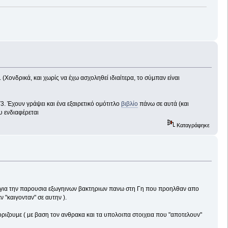
Χονδρικά, και χωρίς να έχω ασχοληθεί ιδιαίτερα, το σύμπαν είναι
. Έχουν γράψει και ένα εξαιρετικό ομότιτλο
βιβλίο
πάνω σε αυτά (και
υ ενδιαφέρεται
Καταγράφηκε
α για την παρουσια εξωγηινων βακτηριων πανω στη Γη που προηλθαν απο
 "καιγονταν" σε αυτην ).
ριζουμε ( με βαση τον ανθρακα και τα υπολοιπα στοιχεια που "αποτελουν"