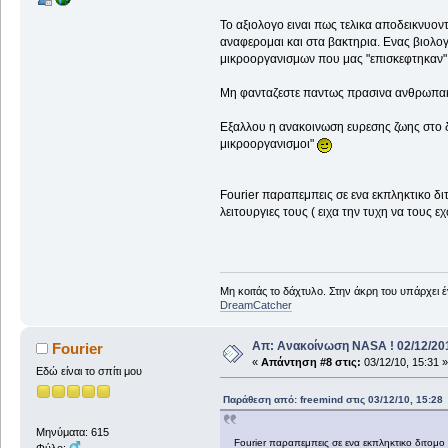
Το αξιολογο ειναι πως τελικα αποδεικνυον
αναφερομαι και στα βακτηρια. Ενας βιολο
μικροοργανισμων που μας "επισκεφτηκαν"
Μη φανταζεστε παντως πρασινα ανθρωπακια
Εξαλλου η ανακοινωση ευρεσης ζωης στο δι
μικροοργανισμοι"
Fourier παραπεμπεις σε ενα εκπληκτικο διτ
λειτουργιες τους ( ειχα την τυχη να τους 
Μη κοιτάς το δάχτυλο. Στην άκρη του υπάρχει 
DreamCatcher
Απ: Ανακοίνωση NASA ! 02/12/201
Fourier
«
Απάντηση #8 στις:
03/12/10, 15:31 »
Εδώ είναι το σπίτι μου
Παράθεση από: freemind στις 03/12/10, 15:28
Μηνύματα: 615
Fourier παραπεμπεις σε ενα εκπληκτικο διτομο ε