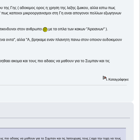
ου της Γης ( αδοκιμος ορος η χρηση της λεξης ζωικου, αλλα εστω πως
 πως καποιοι μικροοργανισμοι στη Γη ειναι απογονοι πολλων εξωγηινων
επικινδυνοι στον ανθρωπο
με τα οπλα των κακων "Αρειανων" ).
μενα οντα", αλλα "Α, βρηκαμε εναν πλανητη πανω στον οποιον ευδοκιμουν
οηθαει ακομα και τους πιο αδαεις να μαθουν για το Συμπαν και τις
Καταγράφηκε
 πιο αδαεις να μαθουν για το Συμπαν και τις λειτουργιες τους ( ειχα την τυχη να τους