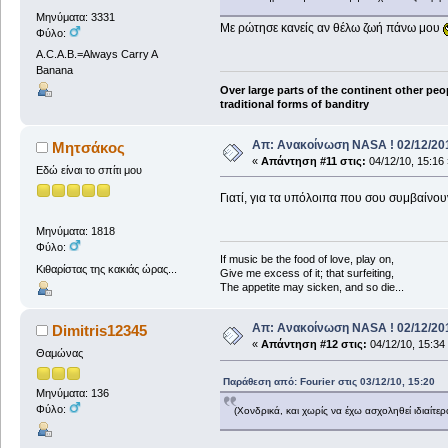
Μηνύματα: 3331
Με ρώτησε κανείς αν θέλω ζωή πάνω μου
Φύλο:
A.C.A.B.=Always Carry A
Banana
Over large parts of the continent other peo
traditional forms of banditry
Απ: Ανακοίνωση NASA ! 02/12/201
Μητσάκος
«
Απάντηση #11 στις:
04/12/10, 15:16 
Εδώ είναι το σπίτι μου
Γιατί, για τα υπόλοιπα που σου συμβαίνουν
Μηνύματα: 1818
Φύλο:
If music be the food of love, play on,
Κιθαρίστας της κακιάς ώρας...
Give me excess of it; that surfeiting,
The appetite may sicken, and so die...
Απ: Ανακοίνωση NASA ! 02/12/201
Dimitris12345
«
Απάντηση #12 στις:
04/12/10, 15:34
Θαμώνας
Παράθεση από: Fourier στις 03/12/10, 15:20
Μηνύματα: 136
Φύλο:
(Χονδρικά, και χωρίς να έχω ασχοληθεί ιδιαίτ