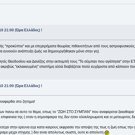
0 21:00 (Ώρα Ελλάδος) !
 "προκύπτει" και με επιχειρήματα θεωρίας πιθανοτήτων από τους αστροφυσικούς. (
να ευνοούν ανάπτυξη ζωής να δημιουργήθηκαν μόνο στην γη).
ηγητές Θεοδοσίου και Δανέζης στην εκπομπή τους "Το σύμπαν που αγάπησα" στην ΕΤ3
ι ακριβώς "εκλαικευμένη" επιστήμη αλλά διαβάζεται πολύ ευχάριστα από κάποιον πο
0 21:00 (Ώρα Ελλάδος) !
ναφερθει στο ζητημα!
βιβλιων πανω σε αυτο το θεμα, οπως το "ΖΩΗ ΣΤΟ ΣΥΜΠΑΝ" που αναφερεται ξεκαθαρ
πιφανεια της ( οταν η ατμοσφαιρα της δεν ηταν ολοκληρωμενη και οι μετεωριτες δεν
τεχει στην ερευνα ειχε κατα καιρους εκφρασει την αποψη της πως η ζωη οπως την ο
εραμε μεχρι στιγμης ) δεν ειναι απολυτως σωστη, ουτε κι απολυτη