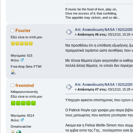
If music be the food of love, play on,
Give me excess of it; that surfeiting,
The appetite may sicken, and so die...
Απ: Ανακοίνωση NASA ! 02/12/201
Fourier
«
Απάντηση #6 στις:
03/12/10, 15:20 »
Εδώ είναι το σπίτι μου
Να προσθέσω ότι η υπόθεση εξωγήινης ζωής
πραγματικά τεράστιο ώστε συνθήκες που 
Μηνύματα: 615
Φύλο:
Με τέτοια θέματα είχαν ασχοληθεί οι καθ
πολλά άλλα) θέματα, το οποίο δεν περιέχε
Free Amp Sims FTW!
Απ: Ανακοίνωση NASA ! 02/12/201
freemind
«
Απάντηση #7 στις:
03/12/10, 15:28 »
Κιθαροσυντονιστής
Εδώ είναι το σπίτι μου
Υπηρχαν αρκετοι επιστημονες που εχουν α
Ο Patrick Hoyle εχει γραψει μια σειρα 
τους μετεωριτες που καποτε χτυπησαν την ε
Μηνύματα: 6514
Φύλο:
Ακομα και η Felisa Wolfe-Simon που συμμε
Dreamcatcher
τα εμβια οντα της Γης...τουλαχιστον οσα ξ