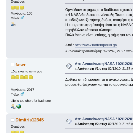
Θαμώνας
Οργιάζουν οι φήμες στο διαδίκτυο σχετικά
Μηνύματα: 136
«Η ΝASA θα δώσει συνέντευξη Τύπου στις 
Φύλο:
αποδείξεων εξωγήινης ζωής», αναφέρει η υ
Η επικρατέστερη άποψη είναι ότι η NASA θ
περιβάλλον κάποιου πλανήτη.
Πολύ έντονη είναι, επίσης, η φήμη για το
Από :
http://www.naftemporiki.gr/
«
Τελευταία τροποποίηση: 02/12/10, 21:27 από 
Απ: Ανακοίνωση NASA ! 02/12/201
faser
«
Απάντηση #1 στις:
02/12/10, 21:37 »
Εδώ είναι το σπίτι μου
Δόθηκε στη δημοσιότητα η ανακοίνωση.. Δε
probes θα ψάχνουν και για το αρσενικό εκ
Μηνύματα: 2017
Φύλο:
Life is too short for bad tone
Απ: Ανακοίνωση NASA ! 02/12/201
Dimitris12345
«
Απάντηση #2 στις:
02/12/10, 21:46 »
Θαμώνας