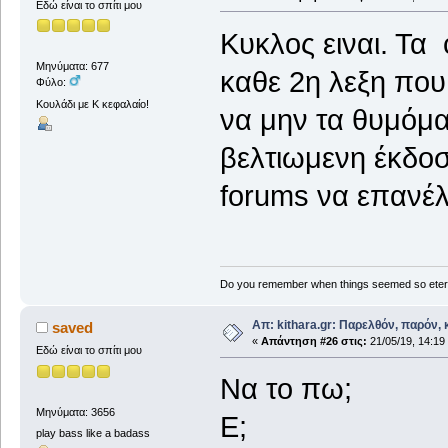
Εδώ είναι το σπίτι μου
Κυκλος ειναι. Τα 
Μηνύματα: 677
καθε 2η λεξη πο
Φύλο:
Κουλάδι με Κ κεφαλαίο!
να μην τα θυμόμασ
βελτιωμενη έκδοσ
forums να επανέ
Do you remember when things seemed so eter
Απ: kithara.gr: Παρελθόν, παρόν, κ
saved
«
Απάντηση #26 στις:
21/05/19, 14:19
Εδώ είναι το σπίτι μου
Να το πω;
Μηνύματα: 3656
Ε;
play bass like a badass