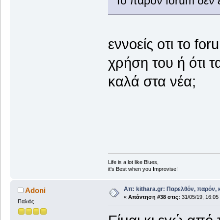
Το παρον forum δεν ε
εννοείς οτι το fo
χρήση του ή ότι 
καλά στα νέα;
Life is a lot like Blues,
it's Best when you Improvise!
Απ: kithara.gr: Παρελθόν, παρόν, κ
Adoni
«
Απάντηση #38 στις:
31/05/19, 16:05
Παλιός