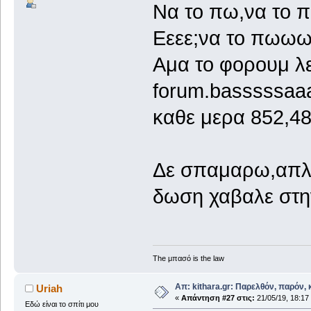
Να το πω,να το π
Εεεε;να το πωωω
Αμα το φορουμ λ
forum.basssssaa
καθε μερα 852,48
Δε σπαμαρω,απλ
δωση χαβαλε στ
The μπασό is the law
Απ: kithara.gr: Παρελθόν, παρόν, κ
Uriah
«
Απάντηση #27 στις:
21/05/19, 18:17
Εδώ είναι το σπίτι μου