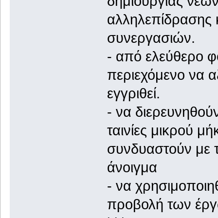
δημιουργίας νέω
αλληλεπίδρασης κ
συνεργασιών.
- από ελεύθερο φο
περιεχόμενο να αξ
εγγριθεί.
- να διερευνηθούν
ταινίες μικρού μ
συνδυαστούν με τη
άνοιγμα
- να χρησιμοποιηθ
προβολή των έργ