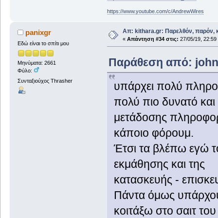
https://www.youtube.com/c/AndrewWires
Απ: kithara.gr: Παρελθόν, παρόν, κ
panixgr
«
Απάντηση #34 στις:
27/05/19, 22:59
Εδώ είναι το σπίτι μου
Παράθεση από: johnj
Μηνύματα: 2661
Φύλο:
Συνταξιούχος Thrasher
υπάρχει πολύ πληροφ
πολύ πιο δυνατό και
μετάδοσης πληροφορ
κάποιο φόρουμ.
Έτσι τα βλέπω εγώ τ
εκμάθησης και της
κατασκευής - επισκ
Πάντα όμως υπάρχουν
κοιτάξω στο σαιτ τ