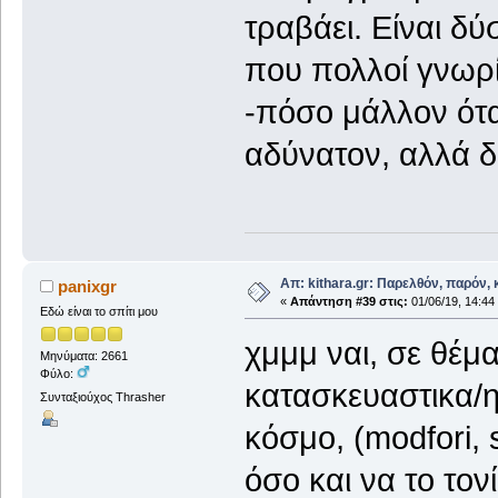
τραβάει. Είναι δύ
που πολλοί γνωρίζ
-πόσο μάλλον ότα
αδύνατον, αλλά 
Απ: kithara.gr: Παρελθόν, παρόν, κ
panixgr
«
Απάντηση #39 στις:
01/06/19, 14:44
Εδώ είναι το σπίτι μου
χμμμ ναι, σε θέμ
Μηνύματα: 2661
Φύλο:
κατασκευαστικα/η
Συνταξιούχος Thrasher
κόσμο, (modfori, 
όσο και να το το