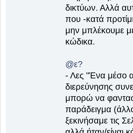
δικτύων. Αλλά αυ
που -κατά προτίμη
μην μπλέκουμε με
κώδικα.
@ε?
- Λες "Ένα μέσο 
διερεύνησης συνε
μπορώ να φαντασ
παράδειγμα (άλλου
ξεκινήσαμε τις Σε
αλλά ήταν/είναι κ