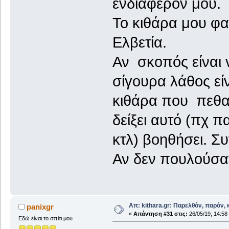
ενδιαφέρον μου.
Το κιθάρα μου φα
Ελβετία.
Αν σκοπός είναι 
σίγουρα λάθος εί
κιθάρα που πεθαίν
δείξει αυτό (πχ
κτλ) βοηθήσει. Σ
Αν δεν πουλούσαν
Απ: kithara.gr: Παρελθόν, παρόν, κ
panixgr
«
Απάντηση #31 στις:
26/05/19, 14:58
Εδώ είναι το σπίτι μου