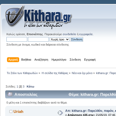
Καλώς ορίσατε,
Επισκέπτης
. Παρακαλούμε
συνδεθείτε
ή
εγγραφείτε
.
Σύνδεση με όνομα, κωδικό και διάρκεια σύνδεσης
Αρχική
Βοήθεια
Αναζήτηση
Ημερολόγιο
Σύνδεση
Εγγραφή
Το Στέκι των Κιθαρωδών
»
Η σελίδα της Κιθάρας
»
Νέα και όχι μόνο
»
kithara.gr: Παρ
Σελίδες:
1
[
2
]
3
Κάτω
Αποστολέας
Θέμα: kithara.gr: Παρελθό
0 μέλη και 1 επισκέπτης διαβάζουν αυτό το θέμα.
Απ: kithara.gr: Παρελθόν, παρόν, κ
Uriah
«
Απάντηση #25 στις:
21/05/19, 07:46