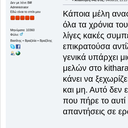
«
Απάντηση #41 στις:
04/06/19, 15:13
Δεν με λένε Bill!
Administrator
Κάποια μέλη ανα
Εδώ είναι το σπίτι μου
όλα τα χρόνια το
Μηνύματα: 10360
λίγες κακές συμπ
Φύλο:
Βασίλης + Βραζιλία = Βραζίλης
επικρατούσα αντί
γενικά υπάρχει μ
μελών στο kithara
κάνει να ξεχωρίζ
και μη. Αυτό δεν 
που πήρε το αυτί 
απαντήσεις σε ερ