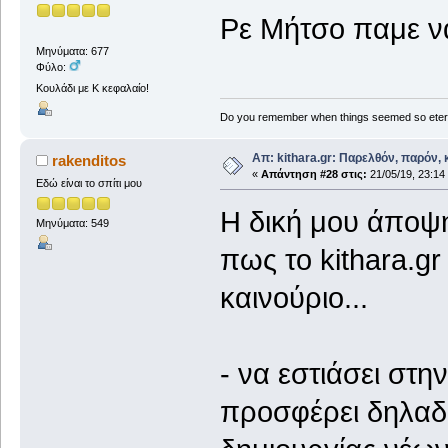
Ρε Μήτσο παμε να
Μηνύματα: 677
Φύλο:
Κουλάδι με Κ κεφαλαίο!
Do you remember when things seemed so eter
Απ: kithara.gr: Παρελθόν, παρόν, κ
rakenditos
«
Απάντηση #28 στις:
21/05/19, 23:14
Εδώ είναι το σπίτι μου
Η δική μου άποψη
Μηνύματα: 549
πως το kithara.gr
καινούριο...
- να εστιάσει στη
προσφέρει δηλαδ