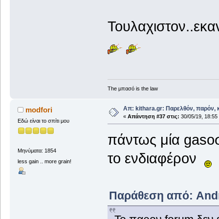
Τουλαχιστον..εκ
The μπασό is the law
Απ: kithara.gr: Παρελθόν, παρόν, κ
modfori
«
Απάντηση #37 στις:
30/05/19, 18:55
Εδώ είναι το σπίτι μου
πάντως μία gasο
Μηνύματα: 1854
το ενδιαφέρον
less gain .. more grain!
Παράθεση από: Andre