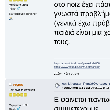
στο noiz έχει πό
Μηνύματα: 2661
Φύλο:
γνωστά προβλήματ
Συνταξιούχος Thrasher
(γενικά έχω πρόβλ
παιδιά είναι μια 
τους.
https://soundcloud.com/greekdude888
https://www.youtube.com/user/panixgr
2 λάθη != ένα σωστό
Απ: kithara.gr: Παρελθόν, παρόν, κ
vegos
«
Απάντηση #32 στις:
26/05/19, 16:13
Εδώ είναι το σπίτι μου
E φαινεται παντως κ
Μηνύματα: 1033
συμμετεχουμε.
Φύλο: