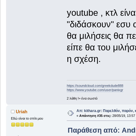
youtube , κτλ είν
"διδάσκουν" εσυ 
θα μιλήσεις θα πε
είπε θα του μιλήσ
η σχέση.
https://soundcloud.com/greekdude888
https://www.youtube.com/user/panixgr
2 λάθη != ένα σωστό
Απ: kithara.gr: Παρελθόν, παρόν, κ
Uriah
«
Απάντηση #35 στις:
28/05/19, 13:57
Εδώ είναι το σπίτι μου
Παράθεση από: Andre