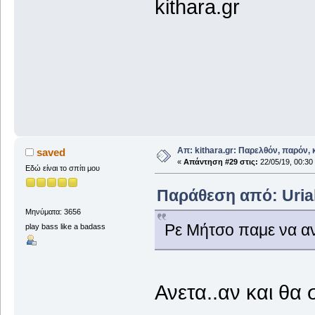
kithara.gr
Απ: kithara.gr: Παρελθόν, παρόν, κ
saved
«
Απάντηση #29 στις:
22/05/19, 00:30
Εδώ είναι το σπίτι μου
Παράθεση από: Uriah
Μηνύματα: 3656
Ρε Μήτσο παμε να αν
play bass like a badass
Ανετα..αν και θα