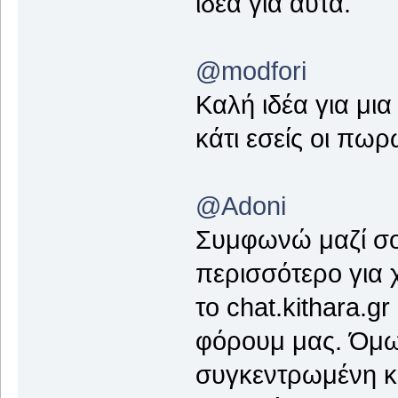
ιδέα για αυτά.
@modfori
Καλή ιδέα για μι
κάτι εσείς οι πωρ
@Adoni
Συμφωνώ μαζί σου
περισσότερο για 
το chat.kithara.gr
φόρουμ μας. Όμω
συγκεντρωμένη κα