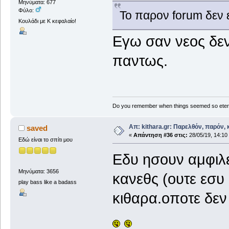
Μηνύματα: 677
Φύλο:
Το παρον forum δεν ε
Κουλάδι με Κ κεφαλαίο!
Εγω σαν νεος δεν 
παντως.
Do you remember when things seemed so eter
Απ: kithara.gr: Παρελθόν, παρόν, κ
saved
«
Απάντηση #36 στις:
28/05/19, 14:10
Εδώ είναι το σπίτι μου
Εδυ ησουν αμφιλ
Μηνύματα: 3656
κανεθς (ουτε εσυ
play bass like a badass
κιθαρα.οποτε δε