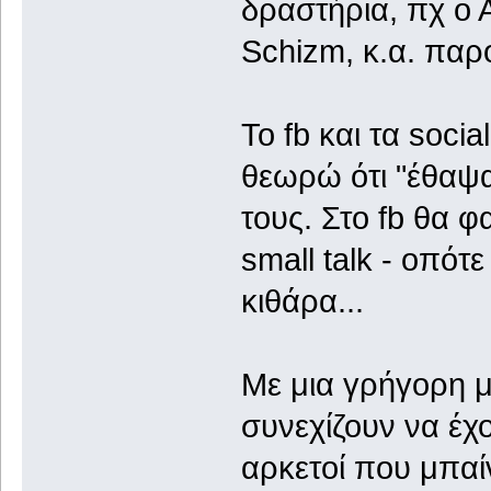
δραστήρια, πχ ο Α
Schizm, κ.α. παρό
Το fb και τα soci
θεωρώ ότι "έθαψα
τους. Στο fb θα 
small talk - οπότε
κιθάρα...
Με μια γρήγορη μα
συνεχίζουν να έχ
αρκετοί που μπαίν