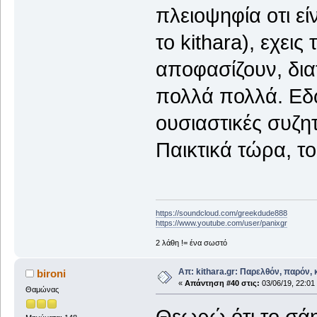
πλειοψηφία οτι ε
το kithara), εχει
αποφασίζουν, δια
πολλά πολλά. Εδ
ουσιαστικές συζητ
Παικτικά τώρα, το
https://soundcloud.com/greekdude888
https://www.youtube.com/user/panixgr
2 λάθη != ένα σωστό
Απ: kithara.gr: Παρελθόν, παρόν, κ
bironi
«
Απάντηση #40 στις:
03/06/19, 22:01
Θαμώνας
Θεωρώ ότι το σάη