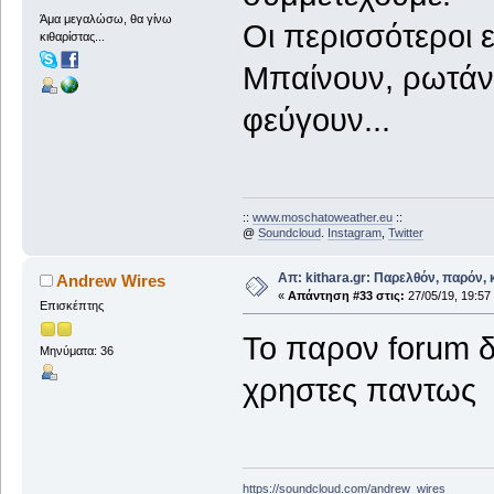
Άμα μεγαλώσω, θα γίνω
Οι περισσότεροι ε
κιθαρίστας...
Μπαίνουν, ρωτάν
φεύγουν...
::
www.moschatoweather.eu
::
@
Soundcloud
.
Instagram
,
Twitter
Απ: kithara.gr: Παρελθόν, παρόν, κ
Andrew Wires
«
Απάντηση #33 στις:
27/05/19, 19:57
Επισκέπτης
Το παρον forum δε
Μηνύματα: 36
χρηστες παντως
https://soundcloud.com/andrew_wires