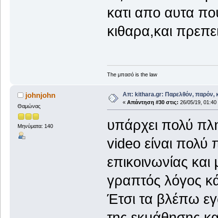
κατι απο αυτα πο
κιθαρα,και πρεπει
The μπασό is the law
Απ: kithara.gr: Παρελθόν, παρόν, κ
johnjohn
«
Απάντηση #30 στις:
26/05/19, 01:40
Θαμώνας
υπάρχει πολύ πλη
Μηνύματα: 140
video είναι πολύ
επικοινωνίας και
γραπτός λόγος κ
Έτσι τα βλέπω εγ
της εκμάθησης κα