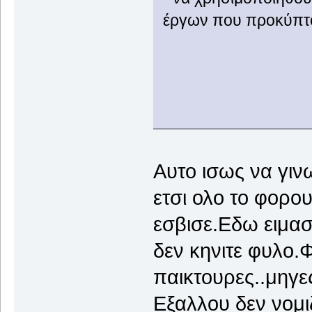
έργων που προκύπτου
Αυτο ισως να γινω
ετσι ολο το φορο
εσβισε.Εδω ειμασ
δεν κηνιτε φυλο.
παικτουρες..μηγε
Εξαλλου δεν νομι