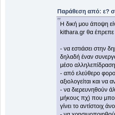
Παράθεση από: ε? στ
Η δική μου άποψη εί
kithara.gr θα έπρεπε 
- να εστιάσει στην δ
δηλαδή έναν συνεργ
μέσο αλληλεπίδρασης
- από ελεύθερο φορου
αξιολογείται και να α
- να διερευνηθούν άλλ
μήκους πχ) που μπορ
γίνει το αντίστοιχ άν
- να χρησιμοποιηθού