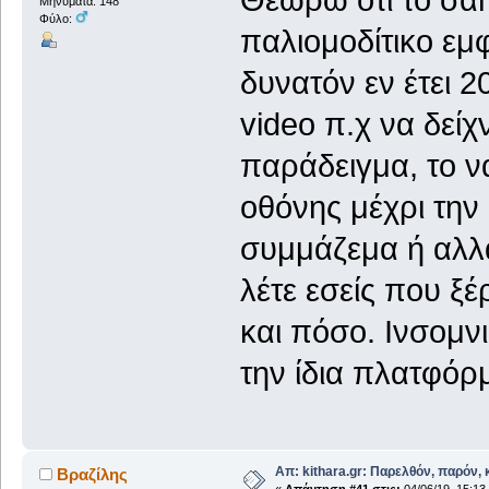
Μηνύματα: 148
Φύλο:
παλιομοδίτικο εμφ
δυνατόν εν έτει 
video π.χ να δείχ
παράδειγμα, το να
οθόνης μέχρι την 
συμμάζεμα ή αλλ
λέτε εσείς που ξέ
και πόσο. Ινσομν
την ίδια πλατφόρ
Απ: kithara.gr: Παρελθόν, παρόν, κ
Βραζίλης