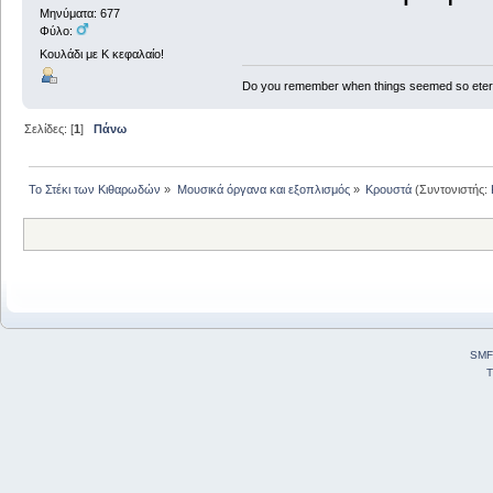
Μηνύματα: 677
Φύλο:
Κουλάδι με Κ κεφαλαίο!
Do you remember when things seemed so eter
Σελίδες: [
1
]
Πάνω
Το Στέκι των Κιθαρωδών
»
Μουσικά όργανα και εξοπλισμός
»
Κρουστά
(Συντονιστής:
SMF
T