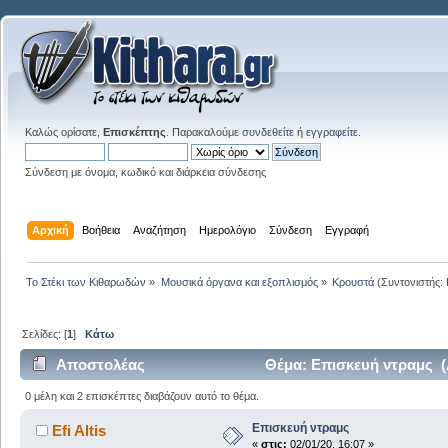
Καλώς ορίσατε,
Επισκέπτης
. Παρακαλούμε
συνδεθείτε
ή
εγγραφείτε
.
Σύνδεση με όνομα, κωδικό και διάρκεια σύνδεσης
Αρχική
Βοήθεια
Αναζήτηση
Ημερολόγιο
Σύνδεση
Εγγραφή
Το Στέκι των Κιθαρωδών
»
Μουσικά όργανα και εξοπλισμός
»
Κρουστά
(Συντονιστής:
Σελίδες: [
1
]
Κάτω
Αποστολέας
Θέμα: Επισκευή ντραμς (
0 μέλη και 2 επισκέπτες διαβάζουν αυτό το θέμα.
Επισκευή ντραμς
Efi Altis
«
στις:
02/01/20, 16:07 »