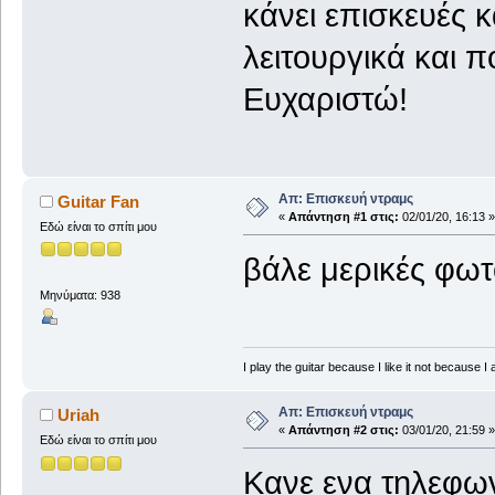
κάνει επισκευές κ
λειτουργικά και π
Ευχαριστώ!
Απ: Επισκευή ντραμς
Guitar Fan
«
Απάντηση #1 στις:
02/01/20, 16:13 »
Εδώ είναι το σπίτι μου
βάλε μερικές φωτ
Μηνύματα: 938
I play the guitar because I like it not because I 
Απ: Επισκευή ντραμς
Uriah
«
Απάντηση #2 στις:
03/01/20, 21:59 »
Εδώ είναι το σπίτι μου
Κανε ενα τηλεφων