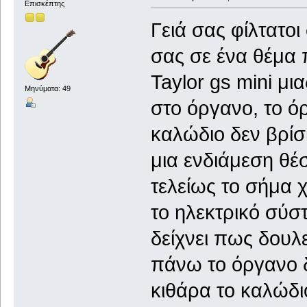
Επισκέπτης
Γειά σας φίλτατο
σας σε ένα θέμα 
Taylor gs mini μι
Μηνύματα: 49
στο όργανο, το ό
καλώδιο δεν βρίσ
μια ενδιάμεση θέ
τελείως το σήμα 
το ηλεκτρικό σύσ
δείχνει πως δουλε
πάνω το όργανο δ
κιθάρα το καλώδιο