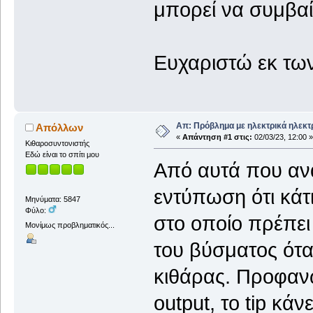
μπορεί να συμβαί
Ευχαριστώ εκ τω
Απ: Πρόβλημα με ηλεκτρικά ηλεκτ
Απόλλων
«
Απάντηση #1 στις:
02/03/23, 12:00 »
Κιθαροσυντονιστής
Εδώ είναι το σπίτι μου
Από αυτά που ανα
εντύπωση ότι κάτ
Μηνύματα: 5847
Φύλο:
στο οποίο πρέπει 
Μονίμως προβληματικός...
του βύσματος ότα
κιθάρας. Προφανώ
output, το tip κά