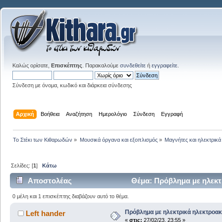
Καλώς ορίσατε,
Επισκέπτης
. Παρακαλούμε
συνδεθείτε
ή
εγγραφείτε
.
Σύνδεση με όνομα, κωδικό και διάρκεια σύνδεσης
Αρχική
Βοήθεια
Αναζήτηση
Ημερολόγιο
Σύνδεση
Εγγραφή
Το Στέκι των Κιθαρωδών
»
Μουσικά όργανα και εξοπλισμός
»
Μαγνήτες και ηλεκτρικά
Σελίδες: [
1
]
Κάτω
Αποστολέας
Θέμα: Πρόβλημα με ηλεκτ
0 μέλη και 1 επισκέπτης διαβάζουν αυτό το θέμα.
Πρόβλημα με ηλεκτρικά ηλεκτροακ
Left hander
«
στις:
27/02/23, 23:55 »