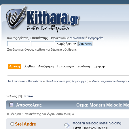
Καλώς ορίσατε,
Επισκέπτης
. Παρακαλούμε
συνδεθείτε
ή
εγγραφείτε
.
Σύνδεση με όνομα, κωδικό και διάρκεια σύνδεσης
Αρχική
Βοήθεια
Αναζήτηση
Ημερολόγιο
Σύνδεση
Εγγραφή
Το Στέκι των Κιθαρωδών
»
Καλλιτεχνικές μας δημιουργίες
»
Δικοί μας αυτοσχεδιασμοί 
Σελίδες: [
1
]
Κάτω
Αποστολέας
Θέμα: Modern Melodic Me
0 μέλη και 1 επισκέπτης διαβάζουν αυτό το θέμα.
Modern Melodic Metal Soloing
Stel Andre
«
στις:
16/06/25, 15:47 »