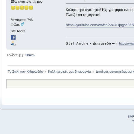
Εδώ είναι το σπίτι μου
Καλησπερα αγαπητοι! Ηχογραφησα ενα σολα
Ελπιζω να το χαρειτε!
Μηνύματα: 743
Φύλο:
https://youtube.com/watch?v=UOpgpo36f
Stel Andre
S t e l A n d r e - Δείτε με εδώ --->
http://ww
Σελίδες: [
1
]
Πάνω
Το Στέκι των Κιθαρωδών
»
Καλλιτεχνικές μας δημιουργίες
»
Δικοί μας αυτοσχεδιασμοί 
SMF
T