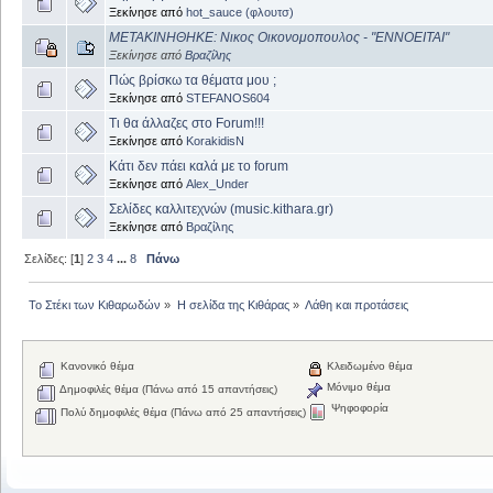
Ξεκίνησε από
hot_sauce (φλουτσ)
ΜΕΤΑΚΙΝΗΘΗΚΕ: Νικος Οικονομοπουλος - "ΕΝΝΟΕΙΤΑΙ"
Ξεκίνησε από
Βραζίλης
Πώς βρίσκω τα θέματα μου ;
Ξεκίνησε από
STEFANOS604
Τι θα άλλαζες στο Forum!!!
Ξεκίνησε από
KorakidisN
Κάτι δεν πάει καλά με το forum
Ξεκίνησε από
Alex_Under
Σελίδες καλλιτεχνών (music.kithara.gr)
Ξεκίνησε από
Βραζίλης
Σελίδες: [
1
]
2
3
4
...
8
Πάνω
Το Στέκι των Κιθαρωδών
»
Η σελίδα της Κιθάρας
»
Λάθη και προτάσεις
Κανονικό θέμα
Κλειδωμένο θέμα
Μόνιμο θέμα
Δημοφιλές θέμα (Πάνω από 15 απαντήσεις)
Ψηφοφορία
Πολύ δημοφιλές θέμα (Πάνω από 25 απαντήσεις)