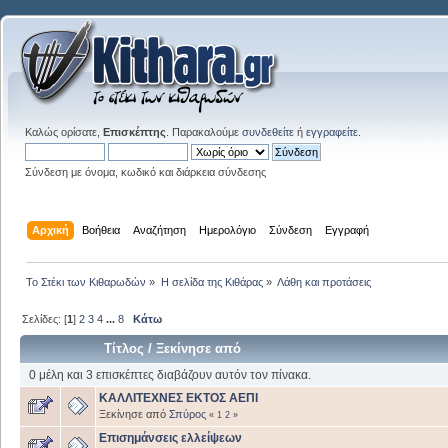
Καλώς ορίσατε,
Επισκέπτης
. Παρακαλούμε
συνδεθείτε
ή
εγγραφείτε
.
Σύνδεση με όνομα, κωδικό και διάρκεια σύνδεσης
Αρχική
Βοήθεια
Αναζήτηση
Ημερολόγιο
Σύνδεση
Εγγραφή
Το Στέκι των Κιθαρωδών
»
Η σελίδα της Κιθάρας
»
Λάθη και προτάσεις
Σελίδες: [
1
]
2
3
4
...
8
Κάτω
Τίτλος
/
Ξεκίνησε από
0 μέλη και 3 επισκέπτες διαβάζουν αυτόν τον πίνακα.
ΚΑΛΛΙΤΕΧΝΕΣ ΕΚΤΟΣ ΑΕΠΙ
Ξεκίνησε από
Σπύρος
«
1
2
»
Επισημάνσεις ελλείψεων