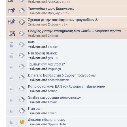
Ξεκίνησε από
Απόλλων
«
1
2
»
Τραγούδια χωρίς Ερμηνευτές
Ξεκίνησε από
Βραζίλης
«
1
2
»
Σχετικά με την πιστότητα των τραγουδιών 2.
Ξεκίνησε από
Σπύρος
«
1
2
»
Οδηγίες για την επισήμανση των λαθών - Διαβάστε πρώτα
Ξεκίνησε από
Σπύρος
bots
Ξεκίνησε από
Fourier
Νεα αρχικη σελιδα;
Ξεκίνησε από
gas-13
Ταμπλετ αντι για ντοσιέ?
Ξεκίνησε από
Vagelisgtr
kithara.to Βοήθεια για διαγραφή τραγουδιών
Ξεκίνησε από
apostolosntanis
Κάποιος να κάνει BAN τον λογ/σμό chislainerenee
Ξεκίνησε από
bathan
Smilies και σύστημα ειδοποιήσεων
Ξεκίνησε από
Στόκας
Περι ban
Ξεκίνησε από
saved
Διακοπη ειδοποπιησεων
Ξεκίνησε από
Spyros Delta