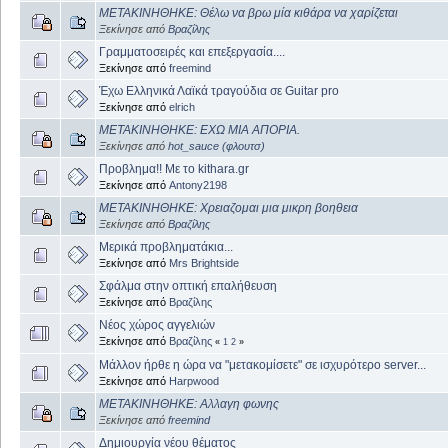
ΜΕΤΑΚΙΝΗΘΗΚΕ: Θέλω να βρω μία κιθάρα να χαρίζεται
Ξεκίνησε από
Βραζίλης
Γραμματοσειρές και επεξεργασία....
Ξεκίνησε από
freemind
Έχω Ελληνικά Λαϊκά τραγούδια σε Guitar pro
Ξεκίνησε από
elrich
ΜΕΤΑΚΙΝΗΘΗΚΕ: ΕΧΩ ΜΙΑ ΑΠΟΡΙΑ.
Ξεκίνησε από
hot_sauce (φλουτσ)
Προβλημα!! Με το kithara.gr
Ξεκίνησε από
Antony2198
ΜΕΤΑΚΙΝΗΘΗΚΕ: Χρειαζομαι μια μικρη βοηθεια
Ξεκίνησε από
Βραζίλης
Μερικά προβληματάκια...
Ξεκίνησε από
Mrs Brightside
Σφάλμα στην οπτική επαλήθευση
Ξεκίνησε από
Βραζίλης
Νέος χώρος αγγελιών
Ξεκίνησε από
Βραζίλης
«
1
2
»
Μάλλον ήρθε η ώρα να "μετακομίσετε" σε ισχυρότερο server...
Ξεκίνησε από
Harpwood
ΜΕΤΑΚΙΝΗΘΗΚΕ: Αλλαγη φωνης
Ξεκίνησε από
freemind
Δημιουργία νέου θέματος