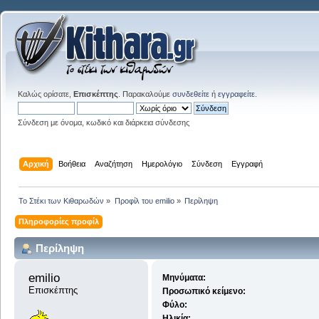
Καλώς ορίσατε,
Επισκέπτης
. Παρακαλούμε
συνδεθείτε
ή
εγγραφείτε
.
Σύνδεση με όνομα, κωδικό και διάρκεια σύνδεσης
Αρχική
Βοήθεια
Αναζήτηση
Ημερολόγιο
Σύνδεση
Εγγραφή
Το Στέκι των Κιθαρωδών
»
Προφίλ του emilio
»
Περίληψη
Πληροφορίες προφίλ
Περίληψη
emilio 
Μηνύματα:
Επισκέπτης
Προσωπικό κείμενο:
Φύλο:
Ηλικία: