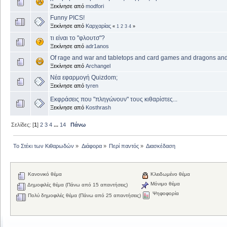
Ξεκίνησε από
modfori
Funny PICS!
Ξεκίνησε από
Καρχαρίας
«
1
2
3
4
»
τι είναι το "φλουτσ"?
Ξεκίνησε από
adr1anos
Of rage and war and tabletops and card games and dragons a
Ξεκίνησε από
Archangel
Νέα εφαρμογή Quizdom;
Ξεκίνησε από
tyren
Εκφράσεις που "πληγώνουν" τους κιθαρίστες...
Ξεκίνησε από
Kosthrash
Σελίδες: [
1
]
2
3
4
...
14
Πάνω
Το Στέκι των Κιθαρωδών
»
Διάφορα
»
Περί παντός
»
Διασκέδαση
Κανονικό θέμα
Κλειδωμένο θέμα
Μόνιμο θέμα
Δημοφιλές θέμα (Πάνω από 15 απαντήσεις)
Ψηφοφορία
Πολύ δημοφιλές θέμα (Πάνω από 25 απαντήσεις)