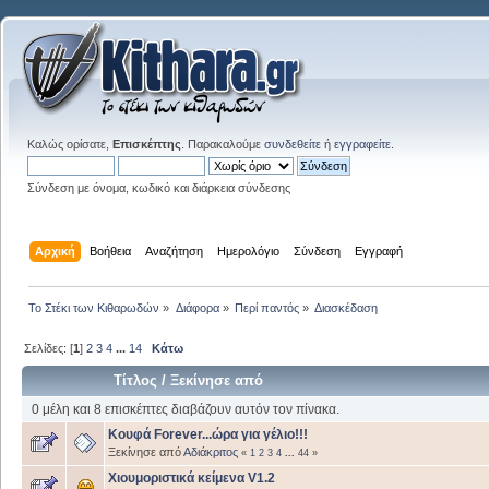
Καλώς ορίσατε,
Επισκέπτης
. Παρακαλούμε
συνδεθείτε
ή
εγγραφείτε
.
Σύνδεση με όνομα, κωδικό και διάρκεια σύνδεσης
Αρχική
Βοήθεια
Αναζήτηση
Ημερολόγιο
Σύνδεση
Εγγραφή
Το Στέκι των Κιθαρωδών
»
Διάφορα
»
Περί παντός
»
Διασκέδαση
Σελίδες: [
1
]
2
3
4
...
14
Κάτω
Τίτλος
/
Ξεκίνησε από
0 μέλη και 8 επισκέπτες διαβάζουν αυτόν τον πίνακα.
Κουφά Forever...ώρα για γέλιο!!!
Ξεκίνησε από
Αδιάκριτος
«
1
2
3
4
...
44
»
Χιουμοριστικά κείμενα V1.2