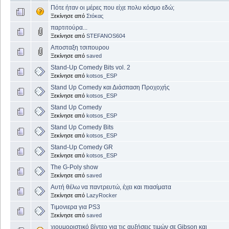
Πότε ήταν οι μέρες που είχε πολυ κόσμο εδώ;
Ξεκίνησε από
Στόκας
παρτιτούρα...
Ξεκίνησε από
STEFANOS604
Αποσταξη τσιπουρου
Ξεκίνησε από
saved
Stand-Up Comedy Bits vol. 2
Ξεκίνησε από
kotsos_ESP
Stand Up Comedy και Διάσπαση Προχοχής
Ξεκίνησε από
kotsos_ESP
Stand Up Comedy
Ξεκίνησε από
kotsos_ESP
Stand Up Comedy Bits
Ξεκίνησε από
kotsos_ESP
Stand-Up Comedy GR
Ξεκίνησε από
kotsos_ESP
The G-Poly show
Ξεκίνησε από
saved
Αυτή θέλω να παντρευτώ, έχει και πιασίματα
Ξεκίνησε από
LazyRocker
Τιμονιερα για PS3
Ξεκίνησε από
saved
χιουμοριστικό βίντεο για τις αυξήσεις τιμών σε Gibson και