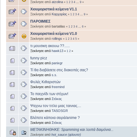
Ξεκίνησε από
atzolina
«
1
2
3
4
...
9
»
Χιουμοριστικά κείμενα V1.1
Ξεκίνησε από
Καρχαρίας
«
1
2
3
4
...
9
»
ΠΑΡΟΙΜΙΕΣ
Ξεκίνησε από bartatilas
«
1
2
3
4
...
6
»
Χιουμοριστικά κείμενα V1.0
Ξεκίνησε από
rollings
«
1
2
3
4
5
»
τι μουσικη ακουω ??......
Ξεκίνησε από
hawk13
«
1
2
»
funny picz
Ξεκίνησε από
panixgr
Tί θα διαβάσετε στις διακοπές σας?
Ξεκίνησε από
s.s.
Φυλές Κιθαριστών
Ξεκίνησε από
freemind
Το παιχνίδι των στίχων!
Ξεκίνησε από
Στόκας
Ψαχνω τον τιτλο μιας ταινιας....
Ξεκίνησε από
TASOSGR
Βλέπετε κάποια σειρά/anime ?
Ξεκίνησε από
Στόκας
ΜΕΤΑΚΙΝΗΘΗΚΕ: Spamming και λοιπά δαιμόνια...
Ξεκίνησε από
hot_sauce (φλουτσ)