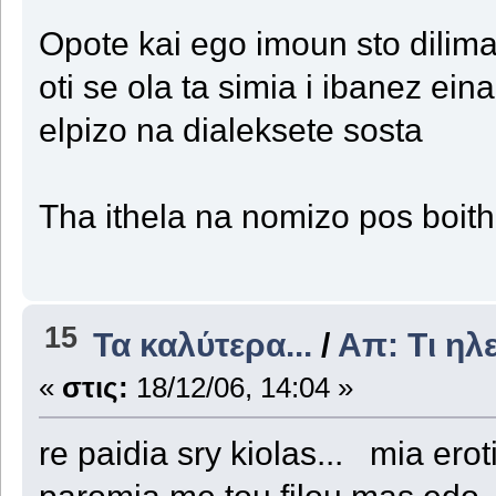
Opote kai ego imoun sto dilima
oti se ola ta simia i ibanez einai
elpizo na dialeksete sosta
Tha ithela na nomizo pos boithi
15
Τα καλύτερα...
/
Απ: Tι ηλ
«
στις:
18/12/06, 14:04 »
re paidia sry kiolas... mia ero
paromia me tou filou mas edo, 