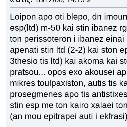
Loipon apo oti blepo, dn imo
esp(ltd) m-50 kai stin ibanez r
ton perissoteron i ibanez einai 
apenati stin ltd (2-2) kai ston 
3thesio tis ltd) kai akoma kai 
pratsou... opos exo akousei ap
mikres toulpaxiston, autis tis k
prosegmenes apo tis antistixes
stin esp me ton kairo xalaei ton
(an mou epitrapei auti i ekfrasi