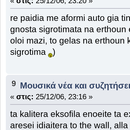
«
στις:
25/12/06, 23:20 »
re paidia me aformi auto gia tin
gnosta sigrotimata na erthoun 
oloi mazi, to gelas na erthoun k
sigrotima
)
9
Μουσικά νέα και συζητήσε
«
στις:
25/12/06, 23:16 »
ta kalitera eksofila enoeite ta
aresei idiaitera to the wall, alla