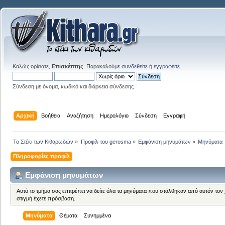
Καλώς ορίσατε,
Επισκέπτης
. Παρακαλούμε
συνδεθείτε
ή
εγγραφείτε
.
Σύνδεση με όνομα, κωδικό και διάρκεια σύνδεσης
Αρχική
Βοήθεια
Αναζήτηση
Ημερολόγιο
Σύνδεση
Εγγραφή
Το Στέκι των Κιθαρωδών
»
Προφίλ του gerosma
»
Εμφάνιση μηνυμάτων
»
Μηνύματα
Πληροφορίες προφίλ
Εμφάνιση μηνυμάτων
Αυτό το τμήμα σας επιτρέπει να δείτε όλα τα μηνύματα που στάλθηκαν από αυτόν τον
στιγμή έχετε πρόσβαση.
Μηνύματα
Θέματα
Συνημμένα