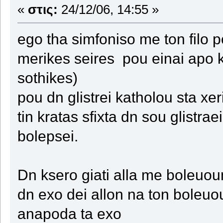
«
στις:
24/12/06, 14:55 »
ego tha simfoniso me ton filo p
merikes seires pou einai apo kap
sothikes)
pou dn glistrei katholou sta xe
tin kratas sfixta dn sou glist
bolepsei.
Dn ksero giati alla me boleuou
dn exo dei allon na ton boleuou
anapoda ta exo