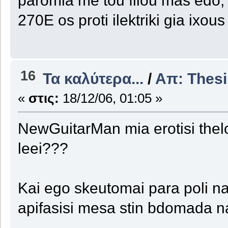
270E os proti ilektriki gia ixou
16
Τα καλύτερα...
/
Απ: Thesi
«
στις:
18/12/06, 01:05 »
NewGuitarMan mia erotisi thel
leei???
Kai ego skeutomai para poli na
apifasisi mesa stin bdomada n