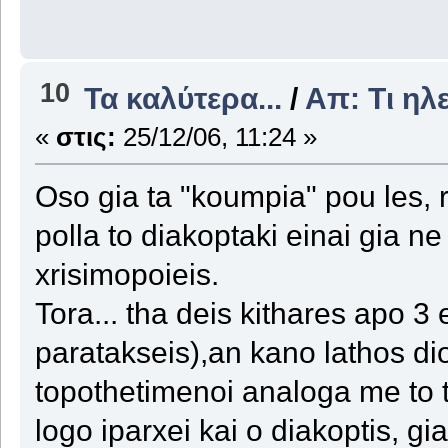
10
Τα καλύτερα...
/
Απ: Tι ηλ
«
στις:
25/12/06, 11:24 »
Oso gia ta "koumpia" pou les, r
polla to diakoptaki einai gia n
xrisimopoieis.
Tora... tha deis kithares apo 3
paratakseis),an kano lathos di
topothetimenoi analoga me to ti
logo iparxei kai o diakoptis, g