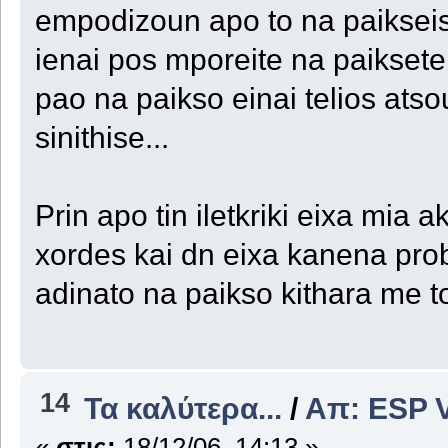
empodizoun apo to na paikseis
ienai pos mporeite na paiksete
pao na paikso einai telios atso
sinithise...
Prin apo tin iletkriki eixa mia a
xordes kai dn eixa kanena prob
adinato na paikso kithara me to
14
Τα καλύτερα...
/
Απ: ESP V
«
στις:
18/12/06, 14:13 »