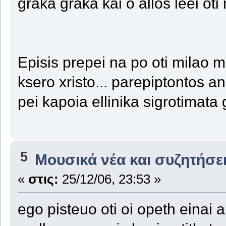
graka graka kai o allos leei oti 
Episis prepei na po oti milao m
ksero xristo... parepiptontos a
pei kapoia ellinika sigrotimata
5
Μουσικά νέα και συζητήσε
«
στις:
25/12/06, 23:53 »
ego pisteuo oti oi opeth einai a