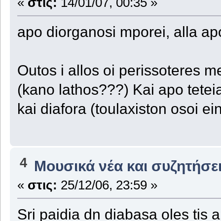
«
στις:
14/01/07, 00:35 »
apo diorganosi mporei, alla apo
Outos i allos oi perissoteres m
(kano lathos???) Kai apo tete
kai diafora (toulaxiston osoi e
4
Μουσικά νέα και συζητήσε
«
στις:
25/12/06, 23:59 »
Sri paidia dn diabasa oles tis 